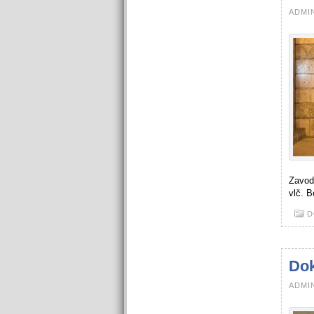
ADMIN
Zavod
vlč. B
D
Dok
ADMIN