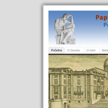
Početna
O Zavodu
O crkvi
Itali