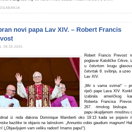
OGAĐANJA
bran novi papa Lav XIV. – Robert Francis
vost
, 08.05.2025.
Robert Francis Prevost n
poglavar Katoličke Crkve, i
u četvrtom krugu glasov
četvrtak 8. svibnja, a uzeo
Lav XIV.
„Mir s vama svima!“ – p
riječi pape Lava XIV. Konkl
izabrala američkog kar
Roberta Francisa Prevo
267. rimskog biskupa. 
papu okupljenom mnoštvu o
rdinal iz reda đakona Dominique Mamberti oko 19:13 kada se pojavio n
anske bazilike te objavio na latinskom: „Annuntio vobis gaudium magnum! H
! („Objavljujem vam veliku radost! Imamo papu!“).