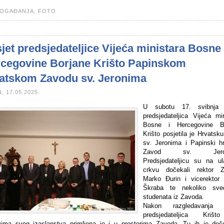
OGAĐANJA,
FOTO
jet predsjedateljice Vijeća ministara Bosne 
cegovine Borjane Krišto Papinskom
atskom Zavodu sv. Jeronima
, 17.05.2025.
U subotu 17. svibnja 
predsjedateljica Vijeća min
Bosne i Hercegovine Bo
Krišto posjetila je Hrvatsk
sv. Jeronima i Papinski hr
Zavod sv. Jeron
Predsjedateljicu su na u
crkvu dočekali rektor 
Marko Đurin i vicerektor
Škraba te nekoliko sve
studenata iz Zavoda.
Nakon razgledavanja c
predsjedateljica Kriš
vima svog izaslanstva primljena je i u prostorima Zavoda. Tu ih je doč