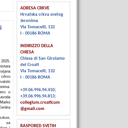
ADRESA CRKVE
Hrvatska crkva svetog
Jeronima
i
Via Tomacelli, 132
I - 00186 ROMA
INDIRIZZO DELLA
CHIESA
Chiesa di San Girolamo
2025.
dei Croati
istara
Via Tomacelli, 132
rjana
u crkvu
I - 00186 ROMA
vatski
ima.
+39.06.996.94.410;
lazu u
+39.06.996.94.813;
Zavoda
 Marko
collegium.croaticum
ćenika
@gmail.com
rkve,
to sa
RASPORED SVETIH
ekao i