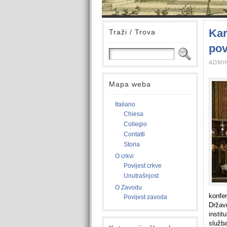
Kar
Traži / Trova
pov
ADMIN
Mapa weba
Italiano
Chiesa
Collegio
Contatti
Storia
O crkvi
Povijest crkve
Unutrašnjost
O Zavodu
konfe
Povijest zavoda
Držav
instit
služb