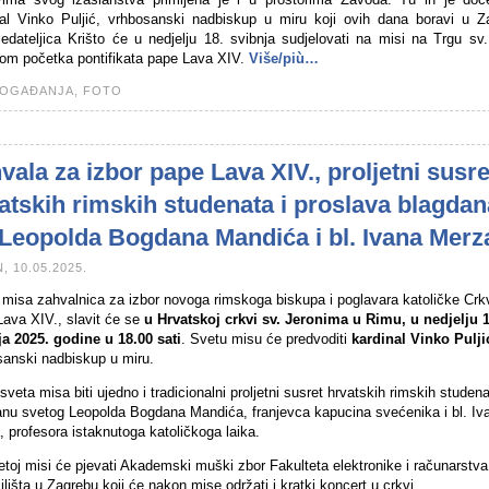
nal Vinko Puljić, vrhbosanski nadbiskup u miru koji ovih dana boravi u Z
edateljica Krišto će u nedjelju 18. svibnja sudjelovati na misi na Trgu sv
om početka pontifikata pape Lava XIV.
Više/più…
OGAĐANJA,
FOTO
vala za izbor pape Lava XIV., proljetni susre
atskih rimskih studenata i proslava blagdan
 Leopolda Bogdana Mandića i bl. Ivana Merz
, 10.05.2025.
 misa zahvalnica za izbor novoga rimskoga biskupa i poglavara katoličke Crk
ava XIV., slavit će se
u Hrvatskoj crkvi sv. Jeronima u Rimu, u nedjelju 1
ja 2025. godine u 18.00 sati
. Svetu misu će predvoditi
kardinal Vinko Pulji
sanski nadbiskup u miru.
sveta misa biti ujedno i tradicionalni proljetni susret hrvatskih rimskih studen
anu svetog Leopolda Bogdana Mandića, franjevca kapucina svećenika i bl. Iv
 profesora istaknutoga katoličkoga laika.
toj misi će pjevati Akademski muški zbor Fakulteta elektronike i računarstva
lišta u Zagrebu koji će nakon mise održati i kratki koncert u crkvi.