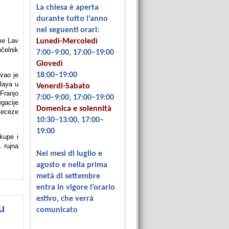
La chiesa è aperta
.
durante tutto l’anno
nei seguenti orari:
me Lav
Lunedì-Mercoledì
očelnik
7:00–9:00, 17:00–19:00
Giovedì
vao je
18:00–19:00
claya u
Venerdi-Sabato
Franjo
7:00–9:00, 17:00–19:00
gacije
Domenica e solennità
ijeceze
10:30–13:00, 17:00–
19:00
kupe i
 rujna
Nei mesi di luglio e
agosto e nella prima
metà di settembre
entra in vigore l’orario
estivo, che verrà
u
comunicato