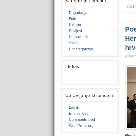
Kategorije članaka
D
Događanja
Foto
Italiano
Pos
Povijest
Her
Propovijedi
Storia
hrv
Uncategorized
ADMIN
Linkovi
Upravljanje stranicom
Log in
Entries feed
Comments feed
WordPress.org
člano