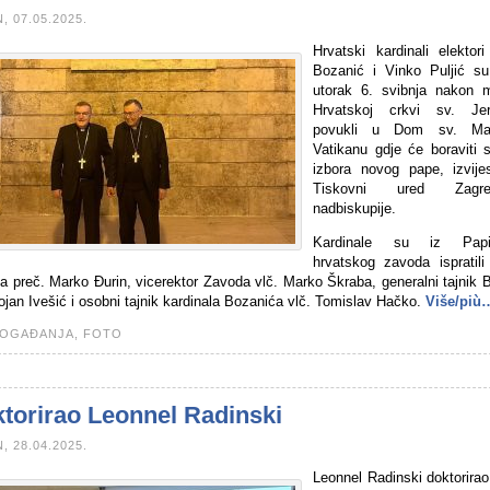
, 07.05.2025.
Hrvatski kardinali elektori
Bozanić i Vinko Puljić s
utorak 6. svibnja nakon 
Hrvatskoj crkvi sv. Je
povukli u Dom sv. Ma
Vatikanu gdje će boraviti 
izbora novog pape, izvijes
Tiskovni ured Zagre
nadbiskupije.
Kardinale su iz Papi
hrvatskog zavoda ispratili 
a preč. Marko Đurin, vicerektor Zavoda vlč. Marko Škraba, generalni tajnik 
ojan Ivešić i osobni tajnik kardinala Bozanića vlč. Tomislav Hačko.
Više/più
OGAĐANJA,
FOTO
torirao Leonnel Radinski
, 28.04.2025.
Leonnel Radinski doktorirao