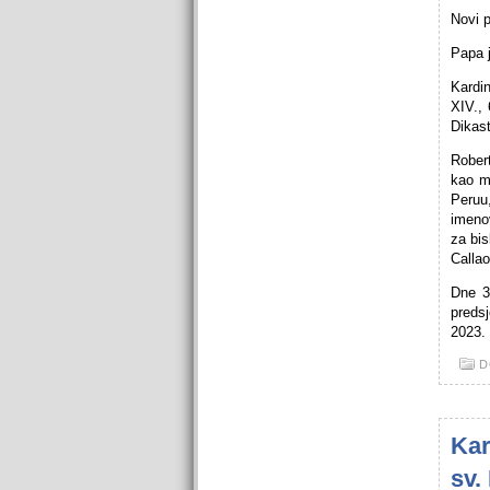
Novi p
Papa 
Kardi
XIV., 
Dikast
Rober
kao mi
Peruu
imeno
za bis
Callao
Dne 3
preds
2023. 
D
Kar
sv.