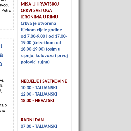
MISA U HRVATSKOJ
avodu.
. Petra
CRKVI SVETOGA
JERONIMA U RIMU
Crkva je otvorena
tijekom cijele godine
od 7.00-9.00 i od 17.00-
19.00
(četvrtkom od
t
18.00-19.00)
(osim u
a
srpnju, kolovozu i prvoj
a
polovici rujna)
ve,
NEDJELJE I SVETKOVINE
8.
10.30 - TALIJANSKI
ć
,
12.00 - TALIJANSKI
18.00 - HRVATSKI
ata o
ana
RADNI DAN
07.00 - TALIJANSKI