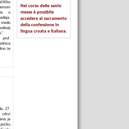
ilištu
Nel corso delle sante
temom
uala u
messe è possibile
ađaja.
accedere al sacramento
 među
della confessione in
odina)
lingua croata e italiana.
k“.
 prof.
ednica
dino te
a, 27.
 crkvi
ena je
jeziku