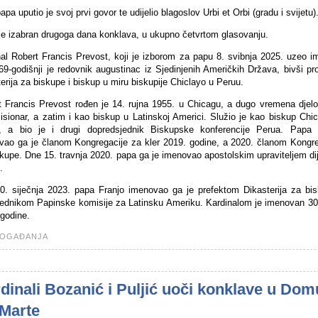
apa uputio je svoj prvi govor te udijelio blagoslov Urbi et Orbi (gradu i svijetu)
je izabran drugoga dana konklava, u ukupno četvrtom glasovanju.
nal Robert Francis Prevost, koji je izborom za papu 8. svibnja 2025. uzeo i
69-godišnji je redovnik augustinac iz Sjedinjenih Američkih Država, bivši pr
erija za biskupe i biskup u miru biskupije Chiclayo u Peruu.
t Francis Prevost rođen je 14. rujna 1955. u Chicagu, a dugo vremena djelo
sionar, a zatim i kao biskup u Latinskoj Americi. Služio je kao biskup Chi
, a bio je i drugi dopredsjednik Biskupske konferencije Perua. Papa 
vao ga je članom Kongregacije za kler 2019. godine, a 2020. članom Kongre
kupe. Dne 15. travnja 2020. papa ga je imenovao apostolskim upraviteljem d
.
0. siječnja 2023. papa Franjo imenovao ga je prefektom Dikasterija za bis
jednikom Papinske komisije za Latinsku Ameriku. Kardinalom je imenovan 30.
godine.
OGAĐANJA
dinali Bozanić i Puljić uoči konklave u Dom
 Marte