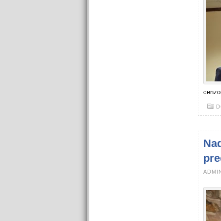
cenzo
D
Nad
pre
ADMIN