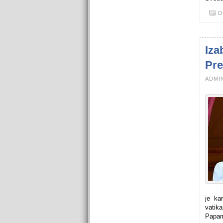
D
Iza
Pre
ADMIN
je ka
vatik
Papam