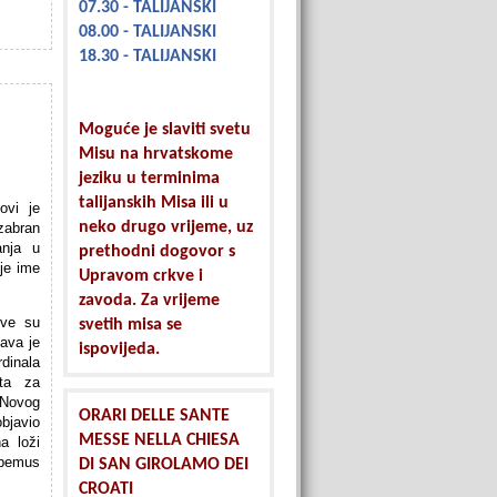
07.30 - TALIJANSKI
08.00 - TALIJANSKI
18.30 - TALIJANSKI
Moguće je slaviti svetu
Misu na hrvatskome
jeziku u terminima
talijanskih Misa ili u
ovi je
neko drugo vrijeme, uz
zabran
anja u
prethodni dogovor s
 je ime
Upravom crkve i
zavoda. Za vrijeme
rve su
svetih misa se
ava je
ispovijeda.
dinala
sta za
Novog
ORARI DELLE SANTE
bjavio
MESSE NELLA CHIESA
a loži
abemus
DI SAN GIROLAMO DEI
CROATI