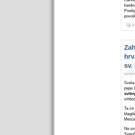
kardi
Predsj
povod
D
Zah
hrv
sv.
ADMIN
Sveta
pape L
svibn
vrhbo
Ta će 
blagd
Merza,
Na sve
Sveuči