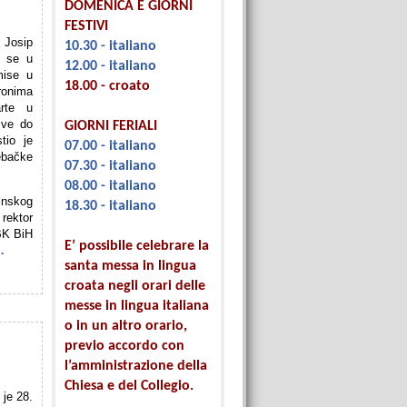
DOMENICA E GIORNI
FESTIVI
 Josip
10.30 - italiano
u se u
12.00 - italiano
mise u
18.00 - croato
ronima
rte u
sve do
GIORNI FERIALI
tio je
07.00 - italiano
bačke
07.30 - italiano
08.00 - italiano
nskog
18.30 - italiano
rektor
BK BiH
E’ possibile celebrare la
…
santa messa in lingua
croata negli orari delle
messe in lingua italiana
o in un altro orario,
previo accordo con
l’amministrazione della
Chiesa e del Collegio.
 je 28.