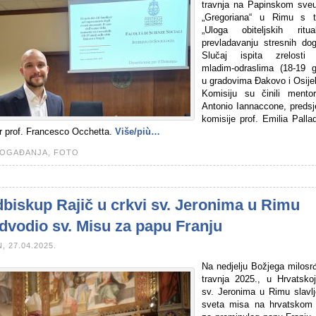
travnja na Papinskom sveuč
„Gregoriana“ u Rimu s 
„Uloga obiteljskih rit
prevladavanju stresnih dog
Slučaj ispita zrelosti
mladim-odraslima (18-19 g
u gradovima Đakovo i Osije
Komisiju su činili mentor
Antonio Iannaccone, predsj
komisije prof. Emilia Palla
r prof. Francesco Occhetta.
Više/più…
OGAĐANJA,
FOTO
biskup Rajič u crkvi sv. Jeronima u Rimu
dvodio sv. Misu za papu Franju
, 27.04.2025.
Na nedjelju Božjega milosrđ
travnja 2025., u Hrvatskoj
sv. Jeronima u Rimu slavlj
sveta misa na hrvatskom 