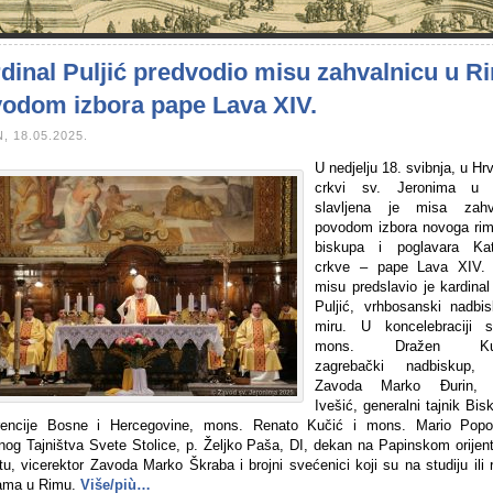
dinal Puljić predvodio misu zahvalnicu u R
odom izbora pape Lava XIV.
, 18.05.2025.
U nedjelju 18. svibnja, u Hr
crkvi sv. Jeronima u 
slavljena je misa zahv
povodom izbora novoga ri
biskupa i poglavara Kat
crkve – pape Lava XIV.
misu predslavio je kardinal
Puljić, vrhbosanski nadbi
miru. U koncelebraciji s
mons. Dražen Kutl
zagrebački nadbiskup, 
Zavoda Marko Đurin, 
Ivešić, generalni tajnik Bi
rencije Bosne i Hercegovine, mons. Renato Kučić i mons. Mario Popo
nog Tajništva Svete Stolice, p. Željko Paša, DI, dekan na Papinskom orijen
utu, vicerektor Zavoda Marko Škraba i brojni svećenici koji su na studiju ili
ama u Rimu.
Više/più…