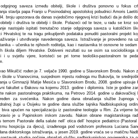
 odgojnog saveza između obitelji, škole i društva ponovno u fokus c
janja stavlja papa Franjo u Posinodalnoj apostolskoj pobudnici Amoris Laetiti
4. broju upozorava da danas svjedočimo njegovoj krizi budući da je došlo do
bitelji i društva te obitelji i škole. Polazeći od te teze, u radu se kroz s
vanje nastojalo ispitati trenutačno stanje odgojnoga saveza u katoličkim š
i Hrvatskoj te na tragu prikupljenih podataka ponuditi pastoralni projekt koj
aživanje i utvrđivanje navedenoga saveza. Istraživanje je provedeno na u
tanika – učenika te njihovih roditelja, kao i nastavnika tri osnovne te sedam
kih škola diljem Hrvatske. Dobiveni rezultati su se osim sa sociološkoga st
ali i u svjetlu vjere, koristeći se pri tome teološko-pastoralnom te pe
m.
vao Mikulčić rođen je 7. veljače 1990. godine u Slavonskom Brodu. Nakon 
 škole u Vranovcima, susjednom mjestu rodnoga mu Bukovlja, te srednjoš
anja u Gimnaziji Matije Mesića u Slavonskom Brodu, 2008. godine upisuje K
vni fakultet u Đakovu na kojemu 2013. godine i diplomira. Iste je godine za
te nakon pastoralnoga praktikuma, na Petrovo 2014. godine u đakovačkoj k
aređen za svećenika. Nakon godine dana obnašanja službe župnoga v
dralnoj župi u Osijeku te godine dana službe tajnika Nadbiskupskog ordina
 biva upućen na specijalizaciju iz pastoralne teologije u Rim. Za vrijeme b
oravio je u Papinskom irskom zavodu. Nakon obrane magistarskoga rad
 temom Pastorale della salute nell’ otica dell’ hospice pediatrico (Pastoral
izmu hospicija za djecu), izrađenoga pod vodstvom profesora Luciana Sand
dana doktorskoga istraživanja, u jesen 2019. godine vraća se u matičnu Nadb
 nastavak studija počinje obnašati službu nadbiskupijskog povjerenika za o