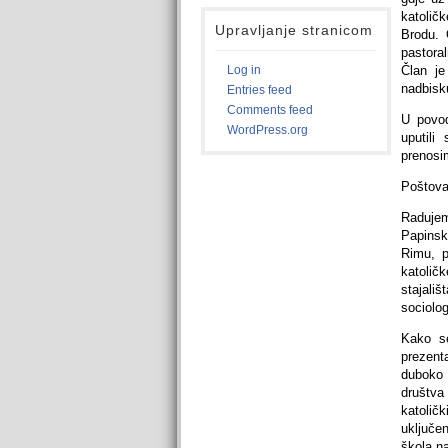
katolič
Upravljanje stranicom
Brodu. 
pastora
Log in
Član je
nadbisku
Entries feed
Comments feed
U povod
WordPress.org
uputili
prenosim
Poštovan
Radujem
Papinsk
Rimu, p
katolič
stajali
sociolog
Kako se
prezent
duboko u
društva
katolič
uključe
škola n