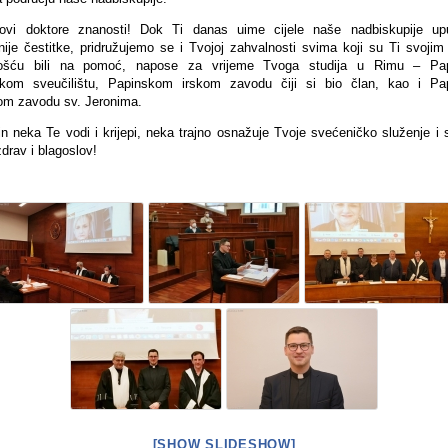
ovi doktore znanosti! Dok Ti danas uime cijele naše nadbiskupije u
enije čestitke, pridružujemo se i Tvojoj zahvalnosti svima koji su Ti svojim
ošću bili na pomoć, napose za vrijeme Tvoga studija u Rimu – Pa
skom sveučilištu, Papinskom irskom zavodu čiji si bio član, kao i P
om zavodu sv. Jeronima.
n neka Te vodi i krijepi, neka trajno osnažuje Tvoje svećeničko služenje i 
drav i blagoslov!
[SHOW SLIDESHOW]