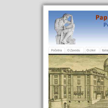
Početna
O Zavodu
O crkvi
Itali