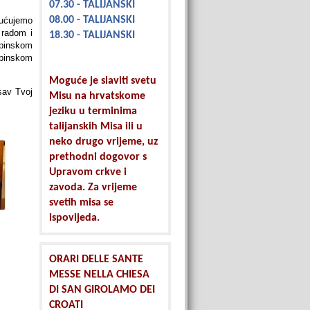
07.30 - TALIJANSKI
08.00 - TALIJANSKI
pućujemo
 radom i
18.30 - TALIJANSKI
pinskom
apinskom
Moguće je slaviti svetu
sav Tvoj
Misu na hrvatskome
jeziku u terminima
talijanskih Misa ili u
neko drugo vrijeme, uz
prethodni dogovor s
Upravom crkve i
zavoda. Za vrijeme
svetih misa se
ispovijeda.
ORARI DELLE SANTE
MESSE NELLA CHIESA
DI SAN GIROLAMO DEI
CROATI