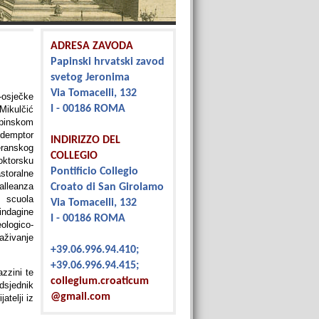
ADRESA ZAVODA
Papinski hrvatski zavod
svetog Jeronima
Via Tomacelli, 132
sječke
I - 00186 ROMA
ikulčić
apinskom
demptor
INDIRIZZO DEL
ranskog
COLLEGIO
torsku
Pontificio Collegio
storalne
alleanza
Croato di San Girolamo
 scuola
Via Tomacelli, 132
indagine
I - 00186 ROMA
ologico-
aživanje
+39.06.996.94.410;
+39.06.996.94.415;
azzini te
collegium.croaticum
dsjednik
@gmail.com
atelji iz