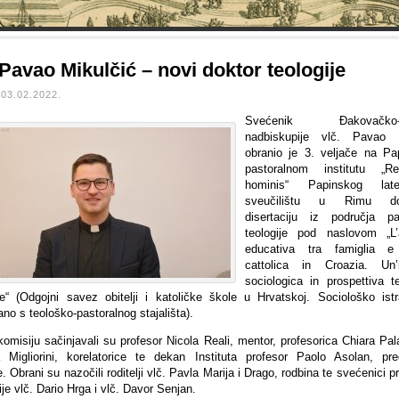
 Pavao Mikulčić – novi doktor teologije
03.02.2022.
Svećenik Đakovačko-o
nadbiskupije vlč. Pavao M
obranio je 3. veljače na P
pastoralnom institutu „Re
hominis“ Papinskog late
sveučilištu u Rimu dok
disertaciju iz područja pa
teologije pod naslovom „L’
educativa tra famiglia e
cattolica in Croazia. Un’
sociologica in prospettiva te
le“ (Odgojni savez obitelji i katoličke škole u Hrvatskoj. Sociološko istr
no s teološko-pastoralnog stajališta).
komisiju sačinjavali su profesor Nicola Reali, mentor, profesorica Chiara Pal
a Migliorini, korelatorice te dekan Instituta profesor Paolo Asolan, pre
. Obrani su nazočili roditelji vlč. Pavla Marija i Drago, rodbina te svećenici prij
je vlč. Dario Hrga i vlč. Davor Senjan.