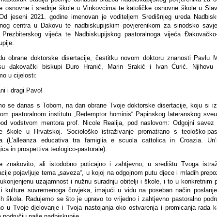
ke osnovne i srednje škole u Vinkovcima te katoličke osnovne škole u Sl
Od jeseni 2021. godine imenovan je voditeljem Središnjeg ureda Nadbisk
lnog centra u Đakovu te nadbiskupijskim povjerenikom za sinodsko savje
 Prezbiterskog vijeća te Nadbiskupijskog pastoralnoga vijeća Đakovačko
pije.
u obrane doktorske disertacije, čestitku novom doktoru znanosti Pavlu M
 su đakovački biskupi Đuro Hranić, Marin Srakić i Ivan Ćurić. Njihovu 
o u cijelosti:
i i dragi Pavo!
o se danas s Tobom, na dan obrane Tvoje doktorske disertacije, koju si iz
om pastoralnom institutu „Redemptor hominis“ Papinskog lateranskog sveuč
od vodstvom mentora prof. Nicole Realija, pod naslovom: Odgojni savez ob
ke škole u Hrvatskoj. Sociološko istraživanje promatrano s teološko-pas
šta (L’alleanza educativa tra famiglia e scuola cattolica in Croazia. Un’
ica in prospettiva teologico-pastorale).
 znakovito, ali istodobno poticajno i zahtjevno, u središtu Tvoga istraž
acije pojavljuje tema „saveza“, u kojoj na odgojnom putu djece i mladih prep
korijenjenu uzajamnost i nužnu suradnju obitelji i škole, i to u konkretnim 
 i kulture suvremenoga čovjeka, imajući u vidu na poseban način poslanje
kih škola. Radujemo se što je upravo to vrijedno i zahtjevno pastoralno podr
no u Tvoje djelovanje i Tvoja nastojanja oko ostvarenja i promicanja rada ka
a području naše nadbiskupije.