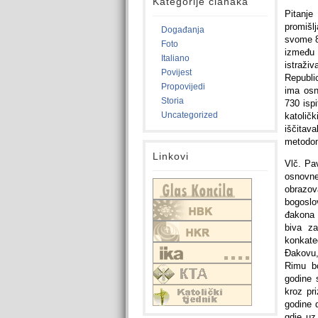
Kategorije članaka
Pitanje
promišl
Događanja
svome 8
Foto
između o
Italiano
istraži
Povijest
Republic
Propovijedi
ima osn
Storia
730 ispi
Uncategorized
katolič
iščitav
metodo
Linkovi
Vlč. Pa
osnovne
obrazov
bogoslo
đakona 
biva z
konkate
Đakovu,
Rimu b
godine s
kroz pr
godine 
gdje uz