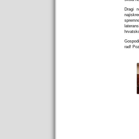
Dragi n
najiskr
spremn
lateran
hrvatsk
Gospodi
rad! Poz