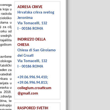
rkvenoga
ADRESA CRKVE
a koja u
Hrvatska crkva svetog
 raskola
Jeronima
ociološko
kolama u
Via Tomacelli, 132
i za cilj
I - 00186 ROMA
zorku od
 srednjih
INDIRIZZO DELLA
ajališta
dagoškom
CHIESA
Chiesa di San Girolamo
dei Croati
završene
kolskoga
Via Tomacelli, 132
atolički
I - 00186 ROMA
ređen za
atedrali
+39.06.996.94.410;
ikara u
+39.06.996.94.813;
rijata u
oravka u
collegium.croaticum
a 2018.
@gmail.com
 zdravlja
rina, te
iskupiju
RASPORED SVETIH
snivanje