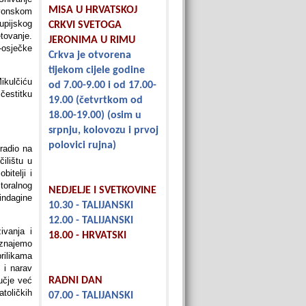
MISA U HRVATSKOJ
avonskom
upijskog
CRKVI SVETOGA
tovanje.
JERONIMA U RIMU
-osječke
Crkva je otvorena
tijekom cijele godine
ikulčiću
od 7.00-9.00 i od 17.00-
čestitku
19.00
(četvrtkom od
18.00-19.00)
(osim u
srpnju, kolovozu i prvoj
polovici rujna)
radio na
ilištu u
itelji i
toralnog
NEDJELJE I SVETKOVINE
indagine
10.30 - TALIJANSKI
12.00 - TALIJANSKI
ivanja i
18.00 - HRVATSKI
oznajemo
prilikama
 i narav
učje već
RADNI DAN
toličkih
07.00 - TALIJANSKI