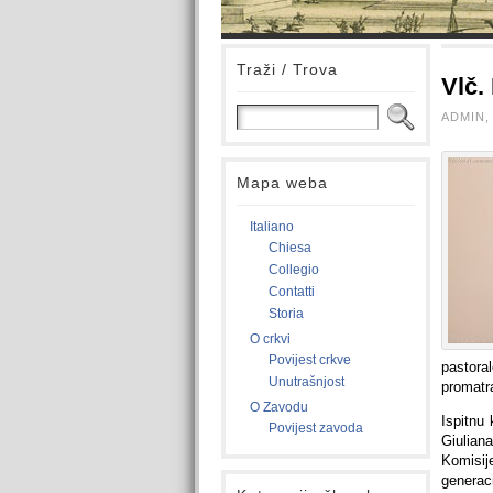
Traži / Trova
Vlč.
ADMIN, 
Mapa weba
Italiano
Chiesa
Collegio
Contatti
Storia
O crkvi
Povijest crkve
pastora
Unutrašnjost
promatra
O Zavodu
Ispitnu 
Povijest zavoda
Giulian
Komisije
generaci