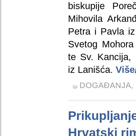
biskupije Pore
Mihovila Arkan
Petra i Pavla i
Svetog Mohora 
te Sv. Kancija, 
iz Lanišća.
Više
DOGAĐANJA,
Prikupljanj
Hrvatski ri