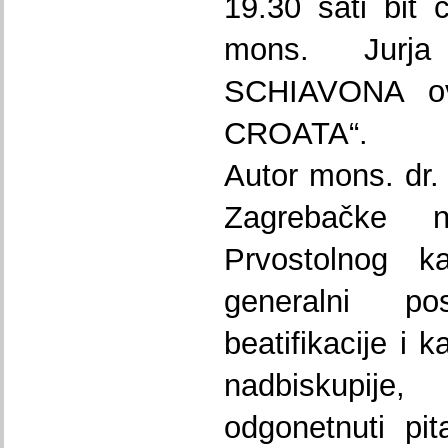
19.30 sati bit 
mons. Jurj
SCHIAVONA o
CROATA“.
Autor mons. dr. 
Zagrebačke na
Prvostolnog k
generalni p
beatifikacije i 
nadbiskupije,
odgonetnuti pit