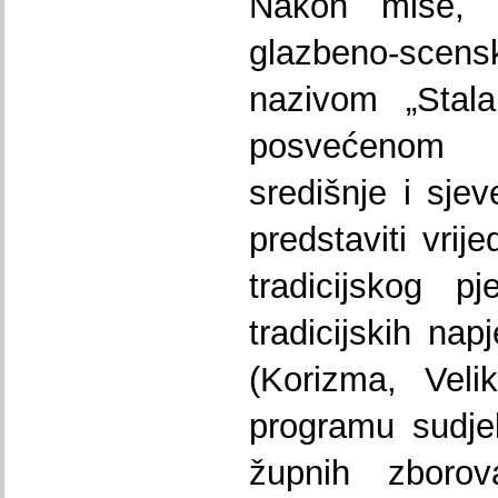
Nakon mise, u
glazbeno-sc
nazivom „Stala
posvećenom 
središnje i sje
predstaviti vrij
tradicijskog p
tradicijskih na
(Korizma, Veli
programu sudjel
župnih zboro