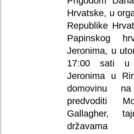
Prigodom Dana 
Hrvatske, u orga
Republike Hrvats
Papinskog hr
Jeronima, u uto
17:00 sati u 
Jeronima u Ri
domovinu na 
predvoditi 
Gallagher, 
državama 