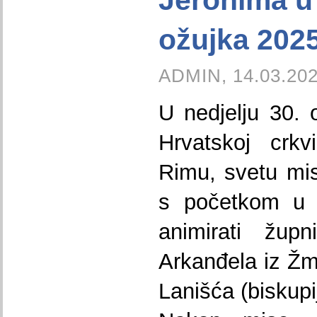
Jeronima u 
ožujka 2025
ADMIN, 14.03.202
U nedjelju 30. 
Hrvatskoj crk
Rimu, svetu mi
s početkom u 
animirati žup
Arkanđela iz Žmi
Lanišća (biskupi