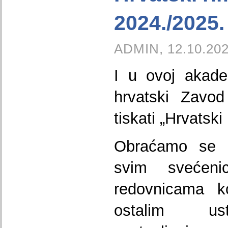
2024./2025.
ADMIN, 12.10.202
I u ovoj akade
hrvatski Zavod
tiskati „Hrvatski
Obraćamo se h
svim svećeni
redovnicama k
ostalim us