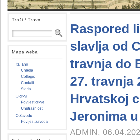
Traži / Trova
Raspored li
slavlja od C
Mapa weba
travnja do B
Italiano
Chiesa
27. travnja 
Collegio
Contatti
Storia
Hrvatskoj c
O crkvi
Povijest crkve
Unutrašnjost
Jeronima u
O Zavodu
Povijest zavoda
ADMIN, 06.04.202