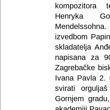
kompozitora t
Henryka Go
Mendelssohna. K
izvedbom Papin
skladatelja Anđ
napisana za 90
Zagrebačke bisk
Ivana Pavla 2. 
svirati orgulj
Gornjem gradu,
akademiji Pava