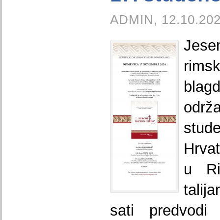
ADMIN, 12.10.202
Jese
rimsk
blagd
održa
stud
Hrvat
u R
talij
sati predvodi