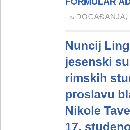
FORMULAR AD
DOGAĐANJA,
Nuncij Lin
jesenski su
rimskih stu
proslavu bl
Nikole Tave
17. studen