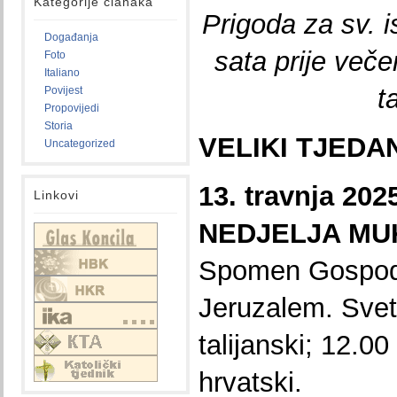
Kategorije članaka
Prigoda za sv. i
Događanja
sata prije veče
Foto
Italiano
t
Povijest
Propovijedi
Storia
VELIKI TJEDA
Uncategorized
13. travnja 20
Linkovi
NEDJELJA MU
Spomen Gospodn
Jeruzalem. Svet
talijanski; 12.00
hrvatski.