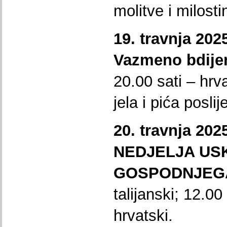
molitve i milost
19. travnja 20
Vazmeno bdijen
20.00 sati – hrv
jela i pića posli
20. travnja 20
NEDJELJA US
GOSPODNJEG
talijanski; 12.00
hrvatski.