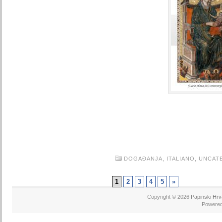
DOGAĐANJA,
ITALIANO,
UNCAT
1
2
3
4
5
»
Copyright © 2026
Papinski Hrv
Powere