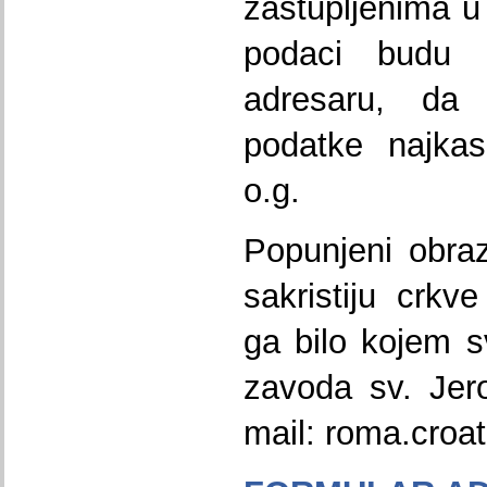
zastupljenima u
podaci budu 
adresaru, da
podatke najkas
o.g.
Popunjeni obra
sakristiju crkv
ga bilo kojem s
zavoda sv. Jero
mail: roma.cro