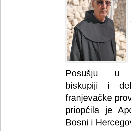
Posušju u Mo
biskupiji i de
franjevačke pro
priopćila je Ap
Bosni i Hercego