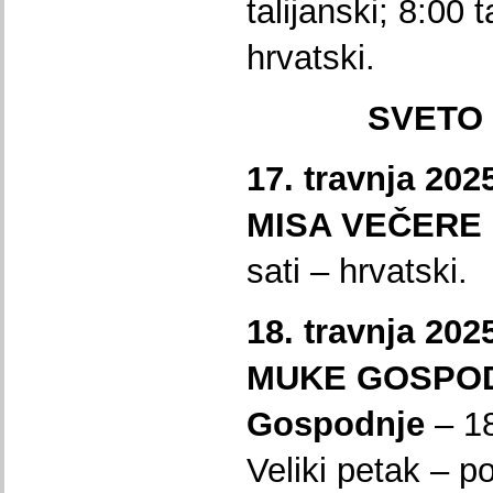
talijanski; 8:00 t
hrvatski.
SVETO
17. travnja 20
MISA VEČERE
sati – hrvatski.
18. travnja 20
MUKE GOSPODN
Gospodnje
– 18
Veliki petak – p