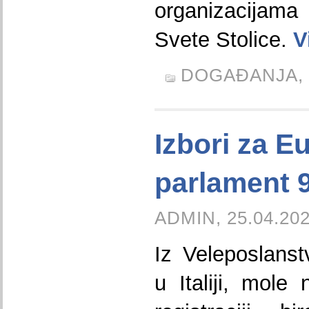
organizacijam
Svete Stolice.
V
DOGAĐANJA,
Izbori za E
parlament 9
ADMIN, 25.04.202
Iz Veleposlans
u Italiji, mole