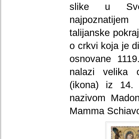
slike u Svet
najpoznatijem 
talijanske pokra
o crkvi koja je 
osnovane 1119.
nalazi velika 
(ikona) iz 14.
nazivom Madonn
Mamma Schiavo