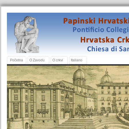
Početna
O Zavodu
O crkvi
Italiano