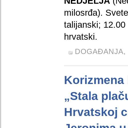
NEDJELJA
(Ned
milosrđa). Svet
talijanski; 12.00
hrvatski.
DOGAĐANJA,
Korizmena b
„Stala plač
Hrvatskoj c