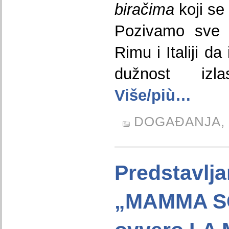
biračima
koji se
Pozivamo sve h
Rimu i Italiji d
dužnost izl
Više/più…
DOGAĐANJA,
Predstavlja
„MAMMA S