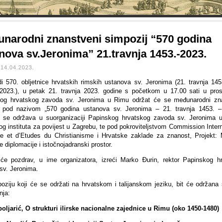
narodni znanstveni simpozij “570 godina
nova sv.Jeronima” 21.travnja 1453.-2023.
14.04.2023.
di 570. obljetnice hrvatskih rimskih ustanova sv. Jeronima (21. travnja 145
 2023.), u petak 21. travnja 2023. godine s početkom u 17.00 sati u pros
og hrvatskog zavoda sv. Jeronima u Rimu održat će se međunarodni zn
j pod nazivom „570 godina ustanova sv. Jeronima – 21. travnja 1453. –
j se održava u suorganizaciji Papinskog hrvatskog zavoda sv. Jeronima 
og instituta za povijest u Zagrebu, te pod pokroviteljstvom Commission Intern
ire et d’Etudes du Christianisme i Hrvatske zaklade za znanost, Projekt:
 diplomacije i istočnojadranski prostor.
će pozdrav, u ime organizatora, izreći Marko Đurin, rektor Papinskog h
sv. Jeronima.
oziju koji će se održati na hrvatskom i talijanskom jeziku, bit će održana 
nja:
oljarić, O strukturi ilirske nacionalne zajednice u Rimu (oko 1450-1480)