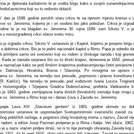
tina je djelovala karitativno te je vodila brigu kako o svojim sunarodnjacim
 hodočasnicima koji su tu redovito dolazili.
V. dao je 1588. godine porušiti staru crkvu te na njenom mjestu krenuo u i
kve sv. Jeronima, kojemu je i on osobno bio jako pobožan. Crkva je izgra
odine te je na blagdan sv. Jeronima 30. rujna 1589. sam Siksto V. u pr
a u novoizgrađenoj crkvi slavio svetu misu.
 je izgradio crkvu, Siksto V. ustanovio je i Kaptol, kojemu je povjerio brigu o 
i o dobrima crkve. Bio je to jedini nacionalni kaptol u Rimu. Papa je odredio d
i primljeni samo oni svećenici koji su rodom iz ilirskoga naroda i koji govore
. Kada je nastala rasprava što su to ilirski krajevi, donesena je 1655. presu
ja naznačuje kako se pod ilirskim krajevima podrazumijevaju četiri povijesne 
ine: Dalmacija, Hrvatska, Bosna i Slavonija. Po mnogima se upravo o
ama sv. Jeronima, na temelju ove presude, „pojmovno i pravno konstituira 
 (R. Katičić). Na temelju te presude, pod vodstvom Ivana Lucića Trogiran
e historiografije i Stjepana Gradića Dubrovčanina, prefekta Vatikanske bi
a je 1663. godine zemljopisna karta ilirskih (hrvatskih) zemalja koje imaju 
e sv. Jeronima u Rimu koja se i danas čuva u Zavodu sv. Jeronima.
pape Lava XIII. „Slavorum gentem“ iz 1901. godine ukinute su dot
ronimske ustanove te uspostavljen Svetojeronimski svećenički zavod za 
Zbog političkih razloga, a pogotovo zbog hrvatskog imena u nazivu, Zavod ni
 radom, a rektor Josip Pazman protjeran je iz Rima i Italije. Već iduće, 1902
je u naziv vraćen pridjev ilirski, no ni to nije pomoglo otvaranju Zavoda koji 
ek 1911. da bi opet 1915. zbog rata morao biti zatvoren. Zavod je ponovno