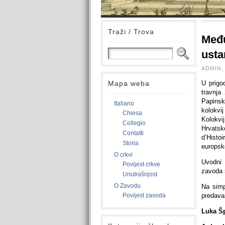
Traži / Trova
Među
usta
ADMIN, 
Mapa weba
U prigo
travnja
Papinsk
Italiano
kolokvi
Chiesa
Kolokvi
Collegio
Hrvatsk
Contatti
d’Histo
Storia
europske
O crkvi
Uvodni 
Povijest crkve
zavoda 
Unutrašnjost
O Zavodu
Na simp
Povijest zavoda
predava
Luka Šp