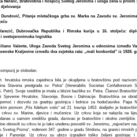
a Neralić, Bratovština i hospicij Svetog Jeronima i uloga žena u prvom 
 djelovanja
Dundović, Pitanje mletačkoga grba sv. Marka na Zavodu sv. Jeronima
ljeću
Varezić, Dubrovačka Republika i Rimska kurija u 16. stoljeću: dipl
 i svetojeronimska logistika
iliano Valente, Uloga Zavoda Svetog Jeronima u odnosima između Vat
venske Kraljevine između dva svjetska rata: „mali konkordat” iz 1928. g
simpozij je slobodan.
t. hrvatska rimska zajednica bila je okupljena u bratovštinu pod nazivo
tina Slavena predgrađa sv. Petra“ (Venerabilis Societas Confallonorum 
. Petri). Svoje središte je imala u blizini bazilike sv. Petra. Članovi Bratovštin
iz Sjeverne Hrvatske, Slavonije, Bosne i Dalmacije. Bratovština se obrat
 pomoć i dozvolu za gradnju gostinjca i bolnice za hodočasnike. Papa N
kim pismom „Piis fidelium votis“ od 21. travnja 1453. dodijelio je bratovštin
 crkvu sv. Marine, djevice i mučenice. Uz crkvu koja se nalazila na lijev
 danas u samom središtu grada, darovao je bratovštini i okolno zemljište.
ine obnovili su crkvu te ju tako uređenu posvetili sv. Jeronimu, „najvećem nau
ju Svetog Pisma“, rođenom 347. godine u gradu Stridonu, na granici rimskih p
je i Panonije. Uz crkvu su ubrzo izgrađeni toliko željeni gostinjac i 