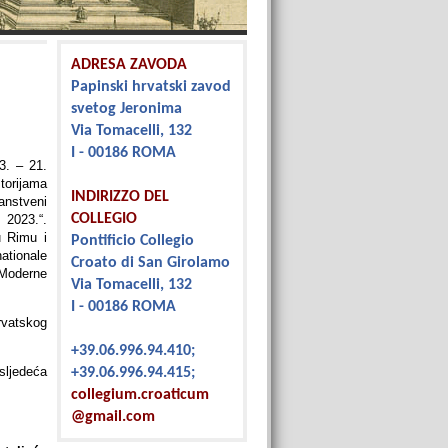
ADRESA ZAVODA
Papinski hrvatski zavod
svetog Jeronima
Via Tomacelli, 132
I - 00186 ROMA
3. – 21.
torijama
INDIRIZZO DEL
anstveni
COLLEGIO
 2023.“.
u Rimu i
Pontificio Collegio
ationale
Croato di San Girolamo
 Moderne
Via Tomacelli, 132
I - 00186 ROMA
rvatskog
+39.06.996.94.410;
sljedeća
+39.06.996.94.415;
collegium.croaticum
@gmail.com