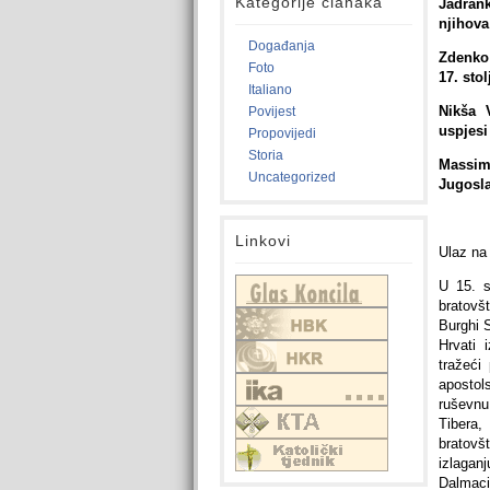
Kategorije članaka
Jadrank
njihova
Događanja
Zdenko 
Foto
17. sto
Italiano
Nikša 
Povijest
uspjesi
Propovijedi
Storia
Massim
Uncategorized
Jugosla
Linkovi
Ulaz na 
U 15. s
bratovš
Burghi S
Hrvati 
tražeći
apostols
ruševnu
Tibera,
bratovšt
izlagan
Dalmaci