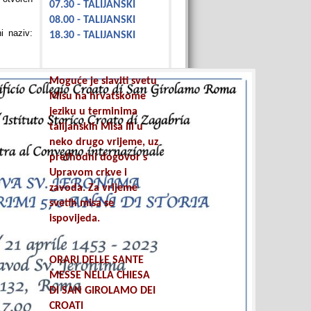
07.30 - TALIJANSKI
08.00 - TALIJANSKI
i naziv:
18.30 - TALIJANSKI
Moguće je slaviti svetu
Misu na hrvatskome
jeziku u terminima
talijanskih Misa ili u
neko drugo vrijeme, uz
prethodni dogovor s
Upravom crkve i
zavoda. Za vrijeme
svetih misa se
ispovijeda.
ORARI DELLE SANTE
MESSE NELLA CHIESA
DI SAN GIROLAMO DEI
CROATI