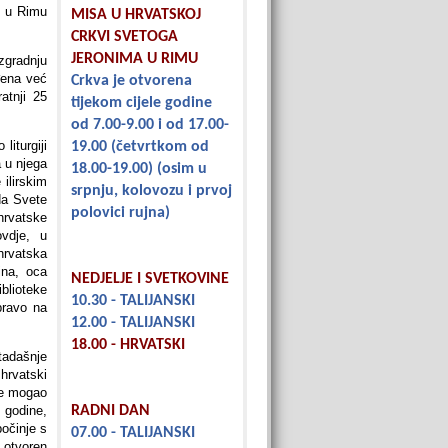
a u Rimu
MISA U HRVATSKOJ
CRKVI SVETOGA
JERONIMA U RIMU
zgradnju
đena već
Crkva je otvorena
atnji 25
tijekom cijele godine
od 7.00-9.00 i od 17.00-
liturgiji
19.00
(četvrtkom od
a u njega
18.00-19.00)
(osim u
 ilirskim
srpnju, kolovozu i prvoj
da Svete
polovici rujna)
hrvatske
vdje, u
hrvatska
ina, oca
NEDJELJE I SVETKOVINE
blioteke
10.30 - TALIJANSKI
pravo na
12.00 - TALIJANSKI
18.00 - HRVATSKI
adašnje
hrvatski
je mogao
. godine,
RADNI DAN
počinje s
07.00 - TALIJANSKI
 otvoren