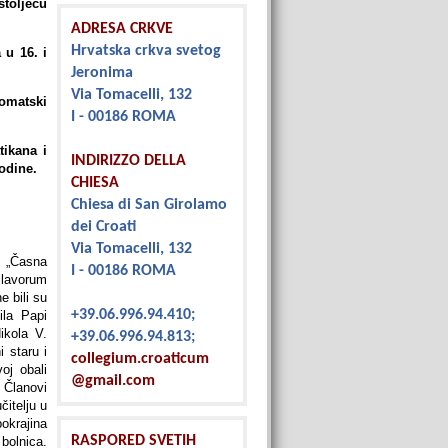
stoljeću
ADRESA CRKVE
Hrvatska crkva svetog
 u 16. i
Jeronima
Via Tomacelli, 132
omatski
I - 00186 ROMA
ikana i
INDIRIZZO DELLA
odine.
CHIESA
Chiesa di San Girolamo
dei Croati
Via Tomacelli, 132
m „Časna
I - 00186 ROMA
Slavorum
e bili su
+39.06.996.94.410;
ila Papi
ikola V.
+39.06.996.94.813;
i staru i
collegium.croaticum
oj obali
@gmail.com
 Članovi
čitelju u
okrajina
RASPORED SVETIH
bolnica.