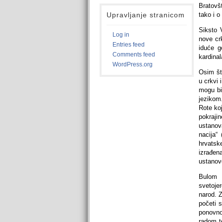
Bratovš
Upravljanje stranicom
tako i o
Siksto 
Log in
nove cr
Entries feed
iduće g
Comments feed
kardinal
WordPress.org
Osim što
u crkvi 
mogu bit
jezikom
Rote ko
pokraj
ustanov
nacija“
hrvatsk
izrađen
ustanov
Bulom 
svetoje
narod. 
početi s
ponovno 
radom t