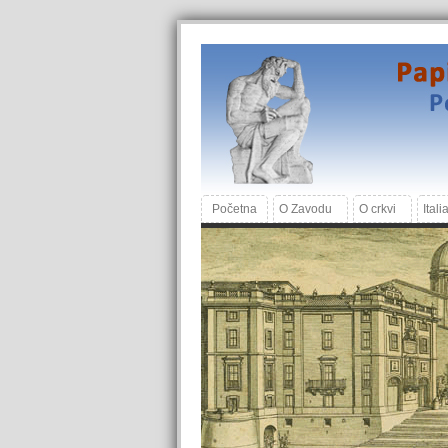
Početna
O Zavodu
O crkvi
Itali