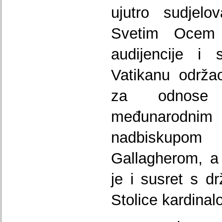
ujutro sudjelo
Svetim Ocem 
audijencije i
Vatikanu održa
za odnose
međunarodni
nadbiskupom
Gallagherom, a
je i susret s d
Stolice kardina