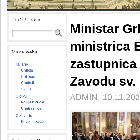
Traži / Trova
Ministar Gr
ministrica B
Mapa weba
zastupnica 
Italiano
Chiesa
Zavodu sv.
Collegio
Contatti
Storia
ADMIN, 10.11.202
O crkvi
Povijest crkve
Unutrašnjost
O Zavodu
Povijest zavoda