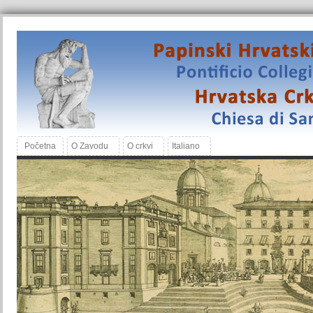
Početna
O Zavodu
O crkvi
Italiano