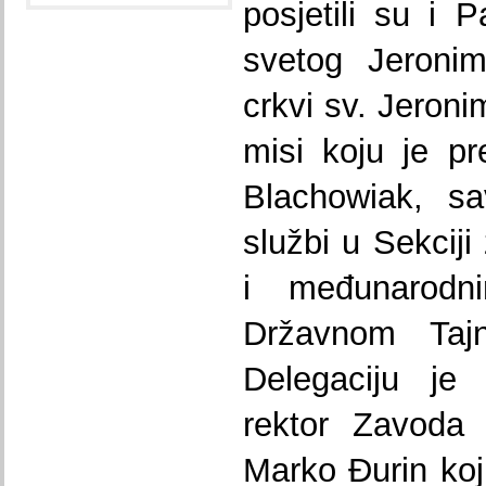
posjetili su i 
svetog Jeroni
crkvi sv. Jeroni
misi koju je p
Blachowiak, sa
službi u Sekcij
i međunarodn
Državnom Tajn
Delegaciju je
rektor Zavoda 
Marko Đurin koj