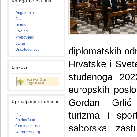
Kategorije članaka
Događanja
Foto
Italiano
Povijest
Propovijedi
Storia
diplomatskih o
Uncategorized
Hrvatske i Svete
Linkovi
studenoga 2022
europskih posl
Gordan Grlić
Upravljanje stranicom
turizma i spor
Log in
Entries feed
saborska zastu
Comments feed
WordPress.org