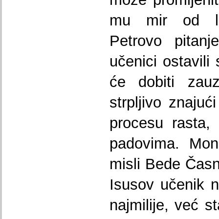
mu mir od la
Petrovo pitanj
učenici ostavili
će dobiti zauz
strpljivo znajuć
procesu rasta,
padovima. Mons.
misli Bede Časno
Isusov učenik n
najmilije, već s