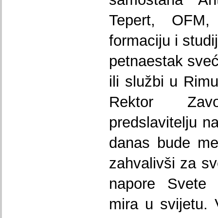
Tepert, OFM, 
formaciju i stud
petnaestak sveće
ili službi u Rim
Rektor Zav
predslavitelju n
danas bude me
zahvalivši za s
napore Svete 
mira u svijetu. 