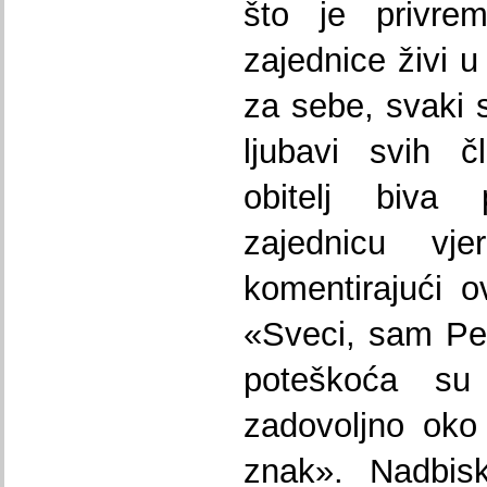
što je privre
zajednice živi u
za sebe, svaki s
ljubavi svih č
obitelj biva 
zajednicu vje
komentirajući o
«Sveci, sam Pe
poteškoća su 
zadovoljno oko
znak». Nadbisk