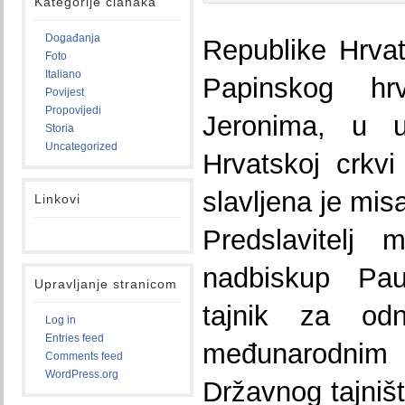
Kategorije članaka
Događanja
Republike Hrvats
Foto
Italiano
Papinskog hr
Povijest
Propovijedi
Jeronima, u u
Storia
Uncategorized
Hrvatskoj crkv
slavljena je mi
Linkovi
Predslavitelj 
nadbiskup Pau
Upravljanje stranicom
tajnik za o
Log in
Entries feed
međunarodni
Comments feed
WordPress.org
Državnog tajniš