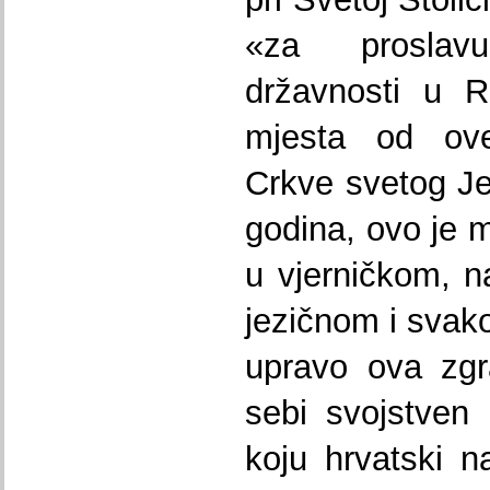
«za proslav
državnosti u R
mjesta od ove
Crkve svetog J
godina, ovo je 
u vjerničkom, n
jezičnom i sva
upravo ova zg
sebi svojstven 
koju hrvatski 