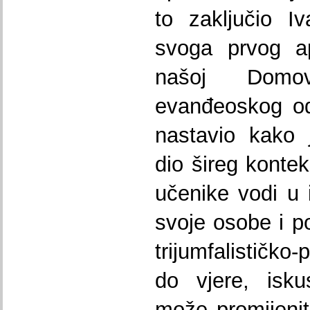
to zaključio I
svoga prvog ap
našoj Domov
evanđeoskog odl
nastavio kako 
dio šireg konte
učenike vodi u 
svoje osobe i p
trijumfalističko
do vjere, isk
može promijeniti