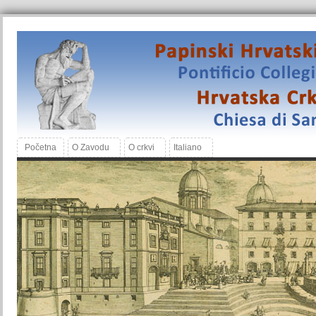
Početna
O Zavodu
O crkvi
Italiano