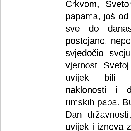
Crkvom, Sveto
papama, još od 
sve do danas
postojano, nepok
svjedočio svoj
vjernost Sveto
uvijek bili 
naklonosti i d
rimskih papa. B
Dan državnosti
uvijek i iznova 