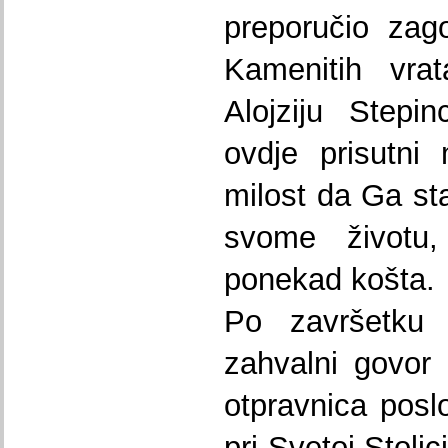
preporučio zag
Kamenitih vrat
Alojziju Stepi
ovdje prisutni
milost da Ga st
svome životu
ponekad košta.
Po završetku 
zahvalni govor 
otpravnica pos
pri Svetoj Stoli