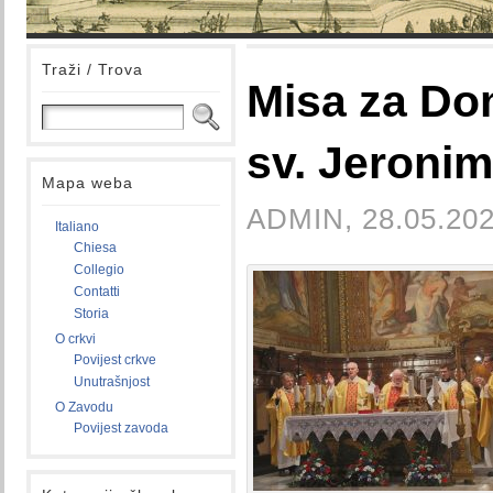
Traži / Trova
Misa za Do
sv. Jeroni
Mapa weba
ADMIN, 28.05.202
Italiano
Chiesa
Collegio
Contatti
Storia
O crkvi
Povijest crkve
Unutrašnjost
O Zavodu
Povijest zavoda