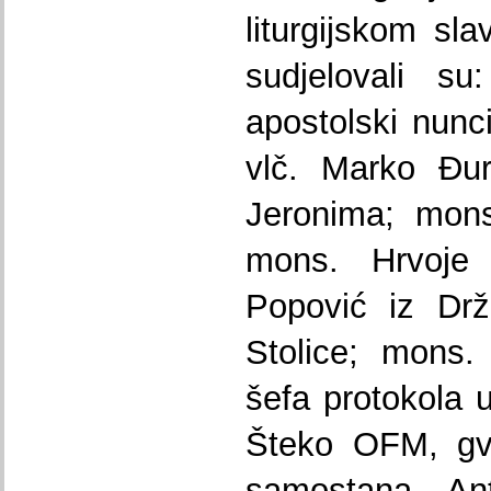
liturgijskom sla
sudjelovali su
apostolski nunci
vlč. Marko Đur
Jeronima; mons
mons. Hrvoje 
Popović iz Drž
Stolice; mons.
šefa protokola u
Šteko OFM, gv
samostana An