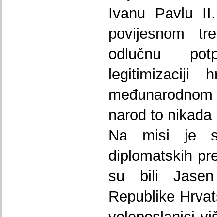
Ivanu Pavlu II
povijesnom tr
odlučnu potp
legitimizaciji
međunarodnom 
narod to nikada 
Na misi je su
diplomatskih pr
su bili Jasen
Republike Hrvats
veleposlanici vi