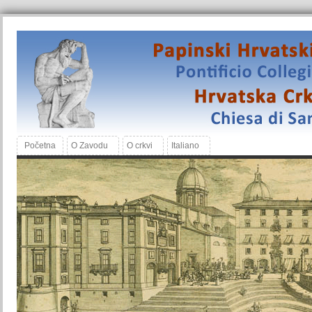
Početna
O Zavodu
O crkvi
Italiano