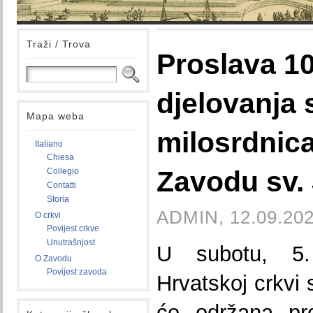
Traži / Trova
Proslava 10
djelovanja 
Mapa weba
milosrdnica
Italiano
Chiesa
Zavodu sv.
Collegio
Contatti
Storia
ADMIN, 12.09.202
O crkvi
Povijest crkve
Unutrašnjost
U subotu, 5.
O Zavodu
Povijest zavoda
Hrvatskoj crkvi 
će održana pro