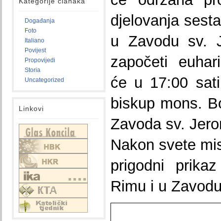
Kategorije članaka
djelovanja sesta
Događanja
Foto
u Zavodu sv. J
Italiano
Povijest
započeti euhari
Propovijedi
Storia
će u 17:00 sati
Uncategorized
biskup mons. Bo
Linkovi
Zavoda sv. Jero
Nakon svete mise
prigodni prika
Rimu i u Zavodu