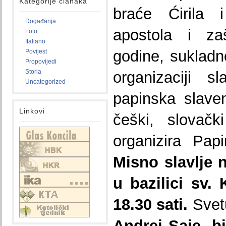
Kategorije članaka
braće Ćirila 
Događanja
apostola i za
Foto
Italiano
godine, sukladno
Povijest
Propovijedi
Storia
organizaciji sl
Uncategorized
papinska slave
Linkovi
češki, slovački
organizira Pap
Misno slavlje 
u bazilici sv.
18.30 sati.
Svet
Andrej Saje, b