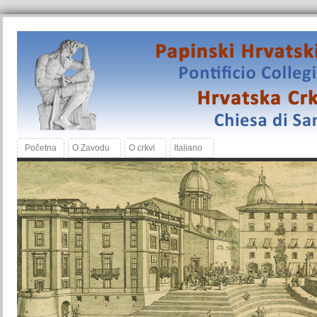
Početna
O Zavodu
O crkvi
Italiano