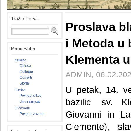
Traži / Trova
Proslava bl
i Metoda u b
Mapa weba
Klementa u
Italiano
Chiesa
Collegio
ADMIN, 06.02.202
Contatti
Storia
U petak, 14. ve
O crkvi
Povijest crkve
bazilici sv. 
Unutrašnjost
O Zavodu
Giovanni in La
Povijest zavoda
Clemente), sl