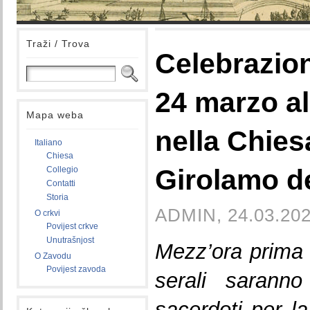
Traži / Trova
Celebrazion
24 marzo al
Mapa weba
nella Chies
Italiano
Chiesa
Girolamo de
Collegio
Contatti
Storia
ADMIN, 24.03.202
O crkvi
Povijest crkve
Unutrašnjost
Mezz’ora prima d
O Zavodu
Povijest zavoda
serali sarann
sacerdoti per la