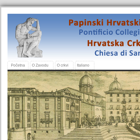
Početna
O Zavodu
O crkvi
Italiano