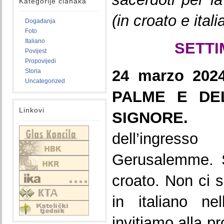
Kategorije članaka
(in croato e itali
Događanja
Foto
Italiano
SETTI
Povijest
Propovijedi
24 marzo 20
Storia
Uncategorized
PALME E DE
Linkovi
SIGNOR
dell’ingres
Gerusalemme. 
croato. Non ci 
in italiano ne
invitiamo alla p