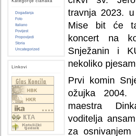
Kategorije članaka
travnja 2023. u
Događanja
Foto
Mise bit će ta
Italiano
Povijest
koncert na k
Propovijedi
Storia
Snježanin i K
Uncategorized
nekoliko pjesam
Linkovi
Prvi komin Snj
ožujka 2004. g
maestra Dink
voditelja ansam
za osnivanjem 