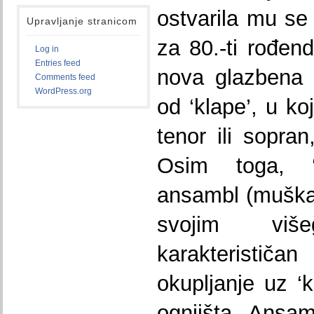
ostvarila mu se
Upravljanje stranicom
za 80.-ti rođen
Log in
Entries feed
nova glazbena 
Comments feed
WordPress.org
od ‘klape’, u ko
tenor ili sopran
Osim toga, ‘
ansambl (muška 
svojim više
karakteristič
okupljanje uz 
ognjišta. Ansam