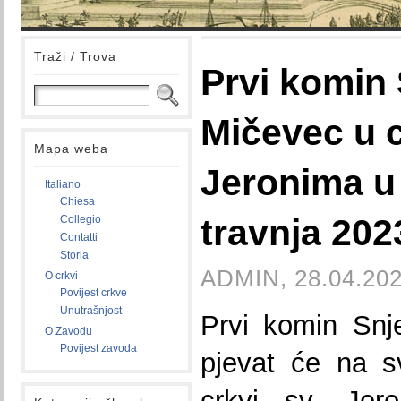
Traži / Trova
Prvi komin
Mičevec u c
Mapa weba
Jeronima u 
Italiano
Chiesa
travnja 202
Collegio
Contatti
Storia
ADMIN, 28.04.202
O crkvi
Povijest crkve
Unutrašnjost
Prvi komin Snj
O Zavodu
Povijest zavoda
pjevat će na s
crkvi sv. Jer