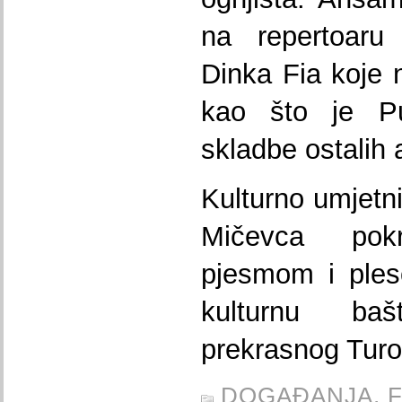
na repertoaru
Dinka Fia koje 
kao što je P
skladbe ostalih 
Kulturno umjetn
Mičevca pok
pjesmom i ples
kulturnu ba
prekrasnog Turo
DOGAĐANJA,