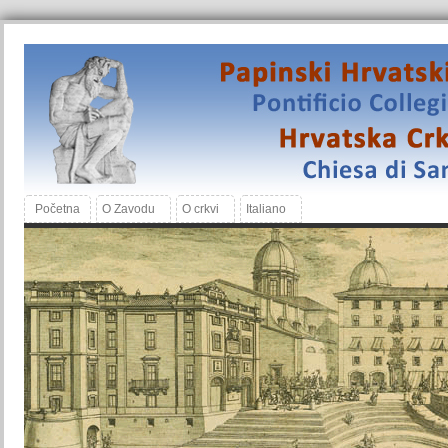
Početna
O Zavodu
O crkvi
Italiano