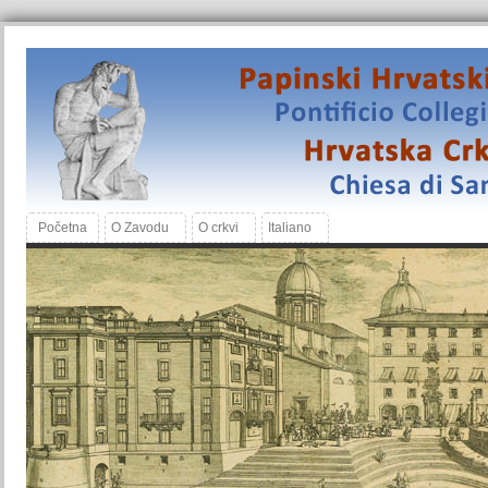
Početna
O Zavodu
O crkvi
Italiano