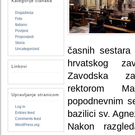
Kategorije članaka
Događanja
Foto
Italiano
Povijest
Propovijedi
Storia
časnih sestara 
Uncategorized
hrvatskog za
Linkovi
Zavodska za
rektorom M
Upravljanje stranicom
popodnevnim se
Log in
bazilici sv. Agn
Entries feed
Comments feed
Nakon razgled
WordPress.org