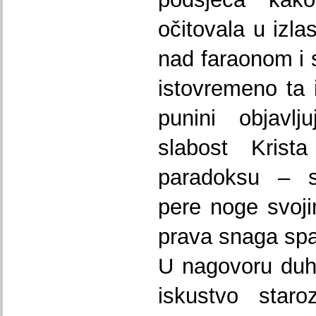
očitovala u izla
nad faraonom i s
istovremeno ta
punini objavlj
slabost Kris
paradoksu – 
pere noge svoji
prava snaga spa
U nagovoru duh
iskustvo staro