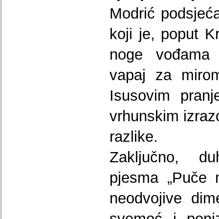
Modrić podsjeć
koji je, poput K
noge vođama
vapaj za mirom
Isusovim pran
vrhunskim izrazo
razlike.
Zaključno, d
pjesma „Puče m
neodvojive dim
svemoć i poniz