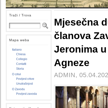
Traži / Trova
Mjesečna 
članova Za
Mapa weba
Jeronima u 
Italiano
Chiesa
Agneze
Collegio
Contatti
Storia
ADMIN, 05.04.202
O crkvi
Povijest crkve
Unutrašnjost
O Zavodu
Povijest zavoda