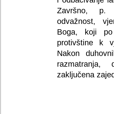
Završno, p.
odvažnost, vje
Boga, koji po
protivštine k v
Nakon duhovni
razmatranja,
zaključena zaj