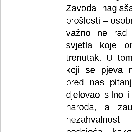
Zavoda naglaša
prošlosti – osob
važno ne radi 
svjetla koje 
trenutak. U tom
koji se pjeva n
pred nas pitan
djelovao silno 
naroda, a zau
nezahvalnost
podsjeća ka