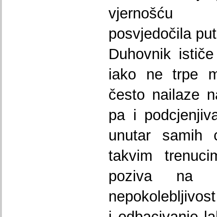
vjernošću 
posvjedočila put
Duhovnik ističe 
iako ne trpe 
često nailaze n
pa i podcjenji
unutar samih c
takvim trenuci
poziva na u
nepokolebljivost
i odbacivanje la