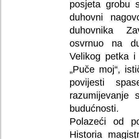
posjeta grobu s
duhovni nagovo
duhovnika Z
osvrnuo na dub
Velikog petka i
„Puče moj“, ist
povijesti spa
razumijevanje s
budućnosti.
Polazeći od po
Historia magist