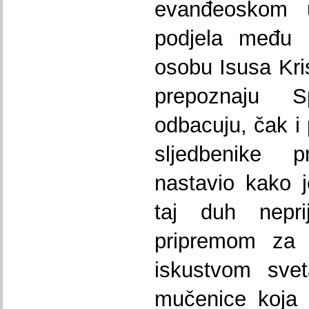
evanđeoskom 
podjela među 
osobu Isusa Kri
prepoznaju S
odbacuju, čak i
sljedbenike p
nastavio kako 
taj duh nepri
pripremom za V
iskustvom svet
mučenice koja 