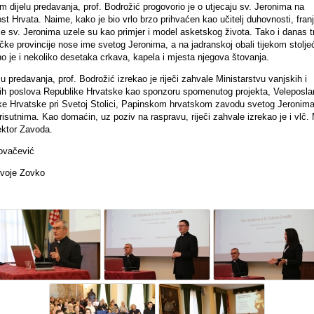
 dijelu predavanja, prof. Bodrožić progovorio je o utjecaju sv. Jeronima na
t Hrvata. Naime, kako je bio vrlo brzo prihvaćen kao učitelj duhovnosti, fra
e sv. Jeronima uzele su kao primjer i model asketskog života. Tako i danas tr
čke provincije nose ime svetog Jeronima, a na jadranskoj obali tijekom stolje
no je i nekoliko desetaka crkava, kapela i mjesta njegova štovanja.
 predavanja, prof. Bodrožić izrekao je riječi zahvale Ministarstvu vanjskih i
ih poslova Republike Hrvatske kao sponzoru spomenutog projekta, Veleposla
ke Hrvatske pri Svetoj Stolici, Papinskom hrvatskom zavodu svetog Jeronima
isutnima. Kao domaćin, uz poziv na raspravu, riječi zahvale izrekao je i vlč.
rektor Zavoda.
ovačević
rvoje Zovko