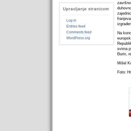
završnom
duhovnos
Upravljanje stranicom
zajednic
franjeva
Log in
izgrađe
Entries feed
Comments feed
Na koncu
WordPress.org
europsk
Republi
svima pr
Đurin, 
Mišel K
Foto: H