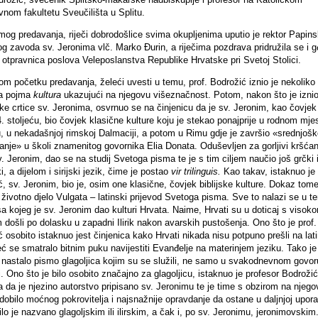
vnom fakultetu Sveučilišta u Splitu.
mog predavanja, riječi dobrodošlice svima okupljenima uputio je rektor Papin
g zavoda sv. Jeronima vlč. Marko Đurin, a riječima pozdrava pridružila se i 
 otpravnica poslova Veleposlanstva Republike Hrvatske pri Svetoj Stolici.
m početku predavanja, želeći uvesti u temu, prof. Bodrožić iznio je nekoliko
ja pojma
kultura
ukazujući na njegovu višeznačnost. Potom, nakon što je izni
ke crtice sv. Jeronima, osvrnuo se na činjenicu da je sv. Jeronim, kao čovjek 
4. stoljeću, bio čovjek klasične kulture koju je stekao ponajprije u rodnom mje
u, u nekadašnjoj rimskoj Dalmaciji, a potom u Rimu gdje je završio «srednjoš
anje» u školi znamenitog govornika Elia Donata. Oduševljen za gorljivi kršća
v. Jeronim, dao se na studij Svetoga pisma te je s tim ciljem naučio još grčki 
i, a dijelom i sirijski jezik, čime je postao
vir trilinguis.
Kao takav, istaknuo je 
, sv. Jeronim, bio je, osim one klasične, čovjek biblijske kulture. Dokaz tome
životno djelo Vulgata – latinski prijevod Svetoga pisma. Sve to nalazi se u t
a kojeg je sv. Jeronim dao kulturi Hrvata. Naime, Hrvati su u doticaj s visok
 došli po dolasku u zapadni Ilirik nakon avarskih pustošenja. Ono što je prof.
 osobito istaknuo jest činjenica kako Hrvati nikada nisu potpuno prešli na lat
eć se smatralo bitnim puku navijestiti Evanđelje na materinjem jeziku. Tako je
u nastalo pismo glagoljica kojim su se služili, ne samo u svakodnevnom govoru
iji. Ono što je bilo osobito značajno za glagoljicu, istaknuo je profesor Bodrožić
a da je njezino autorstvo pripisano sv. Jeronimu te je time s obzirom na njego
dobilo moćnog pokrovitelja i najsnažnije opravdanje da ostane u daljnjoj upora
lo je nazvano glagoljskim ili ilirskim, a čak i, po sv. Jeronimu, jeronimovskim