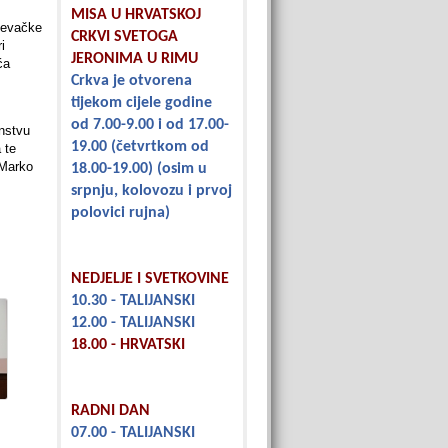
MISA U HRVATSKOJ
njevačke
CRKVI SVETOGA
i
JERONIMA U RIMU
ća
Crkva je otvorena
tijekom cijele godine
od 7.00-9.00 i od 17.00-
nstvu
19.00
(četvrtkom od
 te
 Marko
18.00-19.00)
(osim u
srpnju, kolovozu i prvoj
polovici rujna)
NEDJELJE I SVETKOVINE
10.30 - TALIJANSKI
12.00 - TALIJANSKI
18.00 - HRVATSKI
RADNI DAN
07.00 - TALIJANSKI