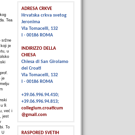
ADRESA CRKVE
skog
Hrvatska crkva svetog
gđa. Tea
Jeronima
Via Tomacelli, 132
I - 00186 ROMA
o sržne
koji je
INDIRIZZO DELLA
stu, u
CHIESA
kolsko
Chiesa di San Girolamo
nski
i
dei Croati
prof.
Via Tomacelli, 132
 je
I - 00186 ROMA
emelju
om
+39.06.996.94.410;
inski
+39.06.996.94.813;
 u 9.
collegium.croaticum
, već i
@gmail.com
, jest
v
bi. To
. U
RASPORED SVETIH