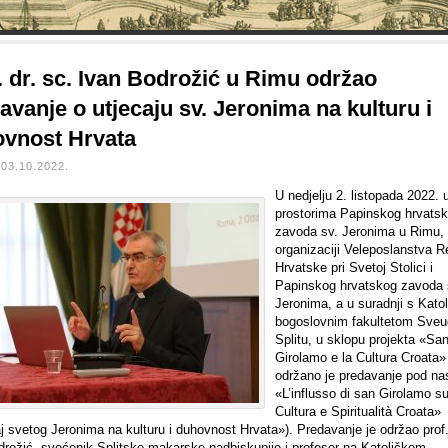
. dr. sc. Ivan Bodrožić u Rimu održao
avanje o utjecaju sv. Jeronima na kulturu i
vnost Hrvata
03.10.2022.
U nedjelju 2. listopada 2022. 
prostorima Papinskog hrvats
zavoda sv. Jeronima u Rimu,
organizaciji Veleposlanstva R
Hrvatske pri Svetoj Stolici i
Papinskog hrvatskog zavoda 
Jeronima, a u suradnji s Kato
bogoslovnim fakultetom Sveuč
Splitu, u sklopu projekta «Sa
Girolamo e la Cultura Croata»
održano je predavanje pod n
«L’influsso di san Girolamo su
Cultura e Spiritualità Croata»
j svetog Jeronima na kulturu i duhovnost Hrvata»). Predavanje je održao prof.
drožić, svećenik Splitsko-makarske nadbiskupije i profesor na Katoličkom