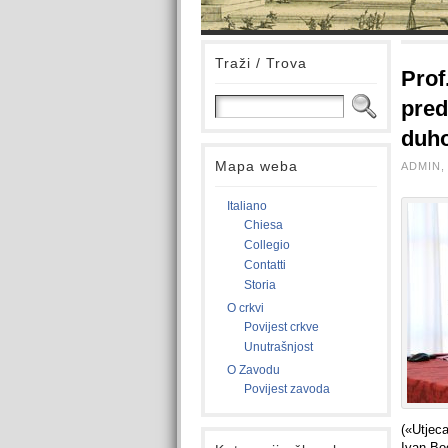
Traži / Trova
Prof
pred
duho
Mapa weba
ADMIN, 
Italiano
Chiesa
Collegio
Contatti
Storia
O crkvi
Povijest crkve
Unutrašnjost
O Zavodu
Povijest zavoda
(«Utjeca
Ivan Bo