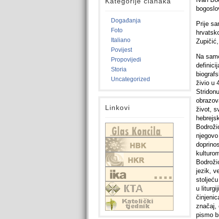
Kategorije članaka
bogoslo
Događanja
Prije sa
Foto
hrvatsko
Italiano
Zupičić,
Povijest
Na samo
Propovijedi
definici
Storia
biografs
Uncategorized
živio u 
Stridon
obrazov
Linkovi
život, s
hebrejsk
Bodrožić
njegovo 
doprinos
kulturom
Bodrožić
jezik, v
stoljeć
u liturg
činjenic
značaj, 
pismo bi