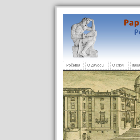
Početna
O Zavodu
O crkvi
Itali