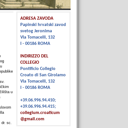
ADRESA ZAVODA
Papinski hrvatski zavod
svetog Jeronima
Via Tomacelli, 132
I - 00186 ROMA
u
INDIRIZZO DEL
kog
COLLEGIO
 u
Pontificio Collegio
epublike
Croato di San Girolamo
Via Tomacelli, 132
sv.
ličkim
I - 00186 ROMA
ilišta u
n
+39.06.996.94.410;
+39.06.996.94.415;
aslovom
lla
collegium.croaticum
@gmail.com
 dr. sc.