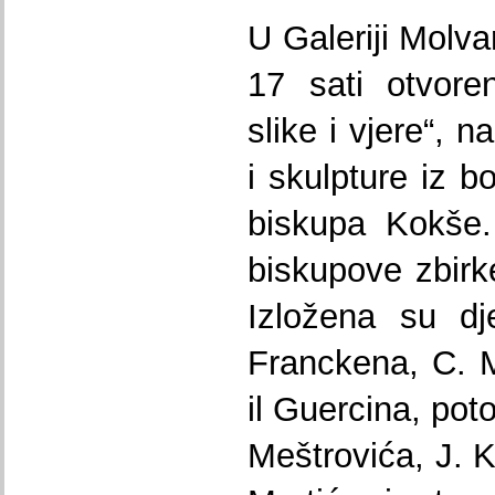
U Galeriji Molv
17 sati otvoren
slike i vjere“, n
i skulpture iz b
biskupa Kokše.
biskupove zbirke
Izložena su dj
Franckena, C. M
il Guercina, po
Meštrovića, J. K