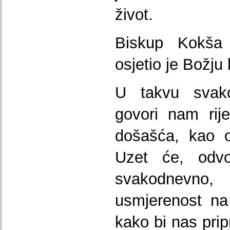
život.
Biskup Kokša 
osjetio je Božju 
U takvu svako
govori nam rij
došašća, kao o
Uzet će, odv
svakodnevn
usmjerenost na
kako bi nas prip