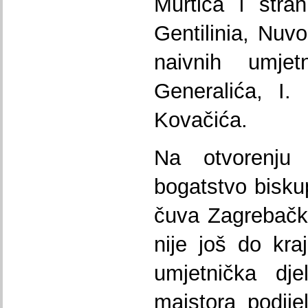
Murtića i stra
Gentilinia, Nuvo
naivnih umjet
Generalića, I.
Kovačića.
Na otvorenju 
bogatstvo bisku
čuva Zagrebačka
nije još do kra
umjetnička dje
majstora podije