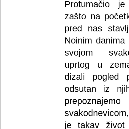
Protumačio je
zašto na počet
pred nas stavl
Noinim danima lj
svojom svak
uprtog u zemal
dizali pogled
odsutan iz nji
prepoznajemo 
svakodnevicom,
je takav život