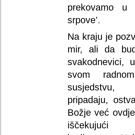
prekovamo u 
srpove’.
Na kraju je poz
mir, ali da bu
svakodnevici, u
svom radno
susjedstvu,
pripadaju, ostva
Božje već ovdje
iščekujuć