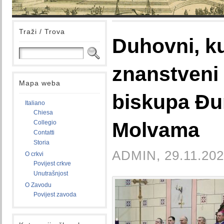
Traži / Trova
Duhovni, ku
znanstveni
Mapa weba
biskupa Đu
Italiano
Chiesa
Molvama
Collegio
Contatti
Storia
ADMIN, 29.11.202
O crkvi
Povijest crkve
Unutrašnjost
O Zavodu
Povijest zavoda