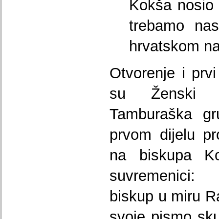
Kokša nosio 
trebamo nast
hrvatskom na
Otvorenje i prvi
su Ženski p
Tamburaška g
prvom dijelu p
na biskupa Kok
suvremenici: 
biskup u miru Ra
svoje pismo sku