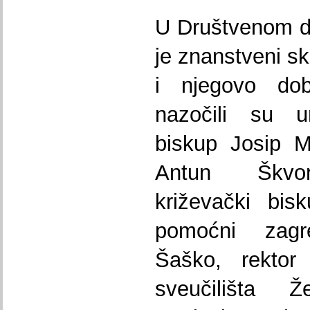
U Društvenom d
je znanstveni s
i njegovo dob
nazočili su um
biskup Josip M
Antun Škvorč
križevački bis
pomoćni zagr
Šaško, rektor 
sveučilišta Ž