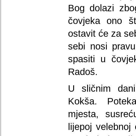
Bog dolazi zbo
čovjeka ono š
ostavit će za se
sebi nosi pravu
spasiti u čovje
Radoš.
U sličnim dani
Kokša. Poteka
mjesta, susreć
lijepoj velebnoj