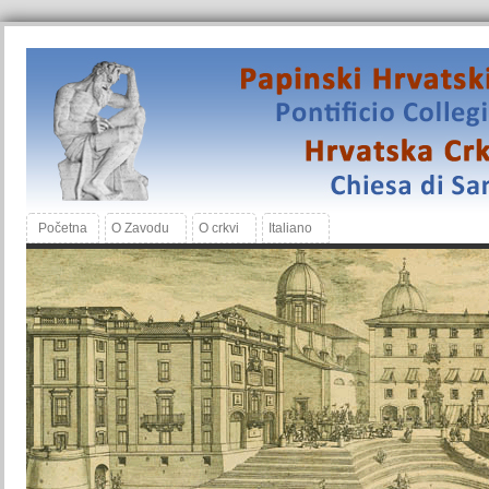
Početna
O Zavodu
O crkvi
Italiano