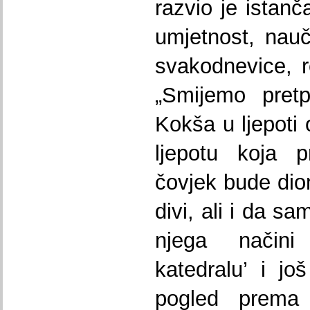
razvio je istanč
umjetnost, nauč
svakodnevice, 
„Smijemo pretp
Kokša u ljepoti 
ljepotu koja p
čovjek bude dion
divi, ali i da s
njega načini
katedralu’ i jo
pogled prema