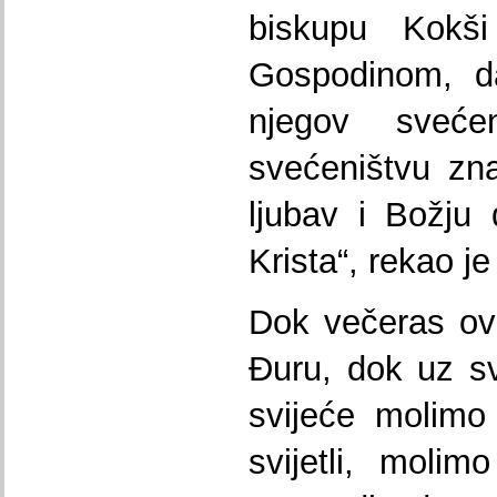
biskupu Kokš
Gospodinom, d
njegov sveće
svećeništvu zna
ljubav i Božju
Krista“, rekao j
Dok večeras ov
Đuru, dok uz sv
svijeće molimo
svijetli, moli