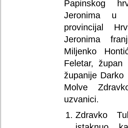
Papinskog hr
Jeronima u 
provincijal Hr
Jeronima fran
Miljenko Honti
Feletar, župan 
županije Darko 
Molve Zdravk
uzvanici.
Zdravko Tu
istaknuo k