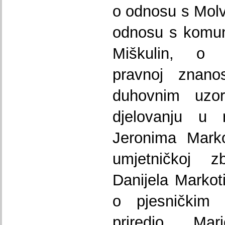
o odnosu s Mol
odnosu s komuni
Miškulin, o 
pravnoj znanos
duhovnim uzo
djelovanju u
Jeronima Marko
umjetničkoj z
Danijela Markot
o pjesničkim 
priredio Ma