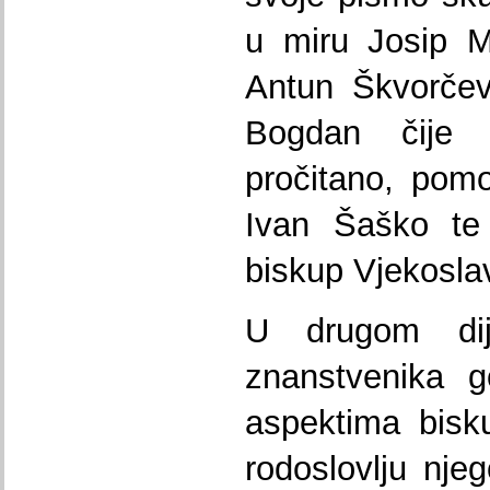
u miru Josip M
Antun Škvorčevi
Bogdan čije 
pročitano, pom
Ivan Šaško te 
biskup Vjekosla
U drugom dij
znanstvenika go
aspektima bisk
rodoslovlju njeg