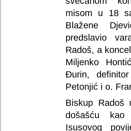
svečanom kon
misom u 18 sa
Blažene Djev
predslavio var
Radoš, a koncele
Miljenko Honti
Đurin, definito
Petonjić i o. Fr
Biskup Radoš u
došašću kao 
Isusovog povij