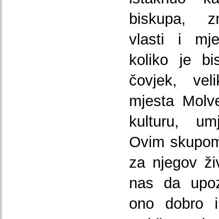
biskupa, zn
vlasti i mj
koliko je b
čovjek, ve
mjesta Molve
kulturu, um
Ovim skupom 
za njegov živ
nas da upo
ono dobro i