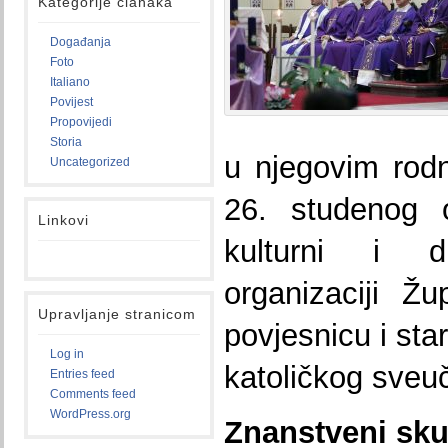
Kategorije članaka
Događanja
Foto
Italiano
Povijest
Propovijedi
Storia
u njegovim rod
Uncategorized
26. studenog o
Linkovi
kulturni i 
organizaciji Ž
Upravljanje stranicom
povjesnicu i sta
Log in
katoličkog sveuči
Entries feed
Comments feed
WordPress.org
Znanstveni sk