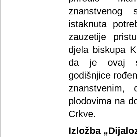
znanstvenog 
istaknuta potr
zauzetije prist
djela biskupa 
da je ovaj 
godišnjice rođen
znanstvenim, 
plodovima na do
Crkve.
Izložba „Dijaloz