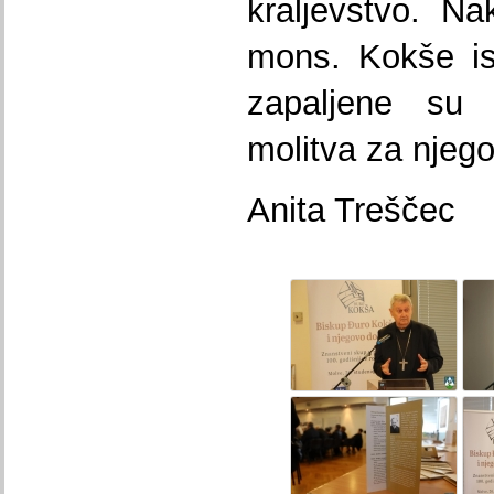
kraljevstvo. N
mons. Kokše is
zapaljene su 
molitva za njeg
Anita Treščec