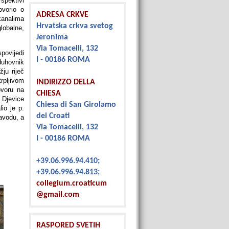
spektivi
ovorio o
ADRESA CRKVE
kanalima
Hrvatska crkva svetog
lobalne,
Jeronima
Via Tomacelli, 132
povijedi
I - 00186 ROMA
 duhovnik
ju riječ
rpljivom
INDIRIZZO DELLA
ovoru na
CHIESA
 Djevice
Chiesa di San Girolamo
io je p.
dei Croati
avodu, a
Via Tomacelli, 132
I - 00186 ROMA
+39.06.996.94.410;
+39.06.996.94.813;
collegium.croaticum
@gmail.com
RASPORED SVETIH