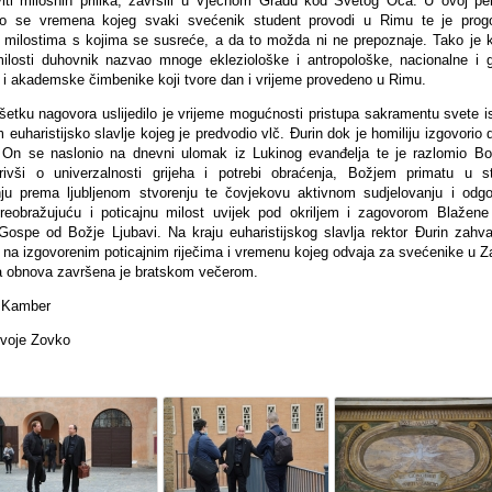
viti milosnih prilika, završili u Vječnom Gradu kod Svetog Oca. U ovoj per
o se vremena kojeg svaki svećenik student provodi u Rimu te je prog
milostima s kojima se susreće, a da to možda ni ne prepoznaje. Tako je 
ilosti duhovnik nazvao mnoge ekleziološke i antropološke, nacionalne i g
e i akademske čimbenike koji tvore dan i vrijeme provedeno u Rimu.
šetku nagovora uslijedilo je vrijeme mogućnosti pristupa sakramentu svete is
 euharistijsko slavlje kojeg je predvodio vlč. Đurin dok je homiliju izgovorio
 On se naslonio na dnevni ulomak iz Lukinog evanđelja te je razlomio Bož
rivši o univerzalnosti grijeha i potrebi obraćenja, Božjem primatu u st
nju prema ljubljenom stvorenju te čovjekovu aktivnom sudjelovanju i odg
reobražujuću i poticajnu milost uvijek pod okriljem i zagovorom Blažene
 Gospe od Božje Ljubavi. Na kraju euharistijskog slavlja rektor Đurin zahval
 na izgovorenim poticajnim riječima i vremenu kojeg odvaja za svećenike u Z
 obnova završena je bratskom večerom.
l Kamber
rvoje Zovko