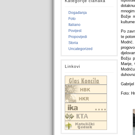
isposta
Kategorije članaka
dotaknu
mnogim 
Događanja
Božje m
Foto
kulturn
Italiano
Povijest
Po zavr
te potom
Propovijedi
Modrić.
Storia
progovo
Uncategorized
djelova
Božju p
Marije,
Linkovi
Modriću
duhovna
Gabrije
Foto: H