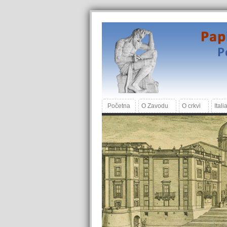
Početna
O Zavodu
O crkvi
Itali