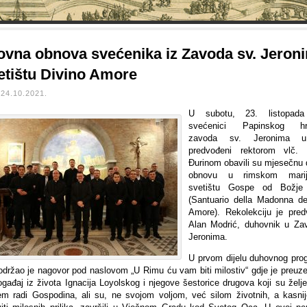
vna obnova svećenika iz Zavoda sv. Jeron
etištu Divino Amore
24.10.2021.
U subotu, 23. listopada
svećenici Papinskog hr
zavoda sv. Jeronima 
predvođeni rektorom vlč.
Đurinom obavili su mjesečnu
obnovu u rimskom marij
svetištu Gospe od Božje 
(Santuario della Madonna de
Amore). Rekolekciju je pred
Alan Modrić, duhovnik u Za
Jeronima.
U prvom dijelu duhovnog pro
održao je nagovor pod naslovom „U Rimu ću vam biti milostiv“ gdje je preuzeo
gađaj iz života Ignacija Loyolskog i njegove šestorice drugova koji su želje
em radi Gospodina, ali su, ne svojom voljom, već silom životnih, a kasni