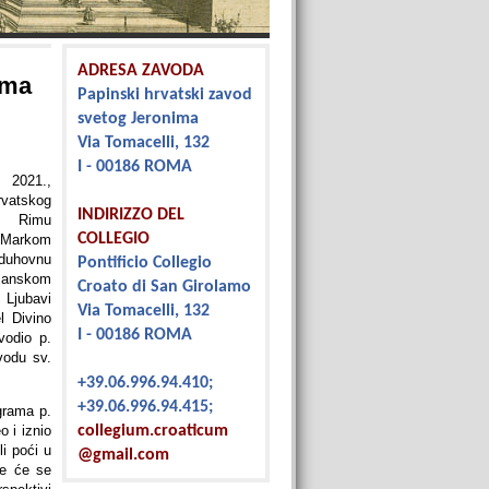
ADRESA ZAVODA
ima
Papinski hrvatski zavod
svetog Jeronima
Via Tomacelli, 132
I - 00186 ROMA
 2021.,
vatskog
INDIRIZZO DEL
u Rimu
COLLEGIO
 Markom
 duhovnu
Pontificio Collegio
anskom
Croato di San Girolamo
Ljubavi
Via Tomacelli, 132
l Divino
I - 00186 ROMA
vodio p.
vodu sv.
+39.06.996.94.410;
+39.06.996.94.415;
grama p.
 i iznio
collegium.croaticum
li poći u
@gmail.com
je će se