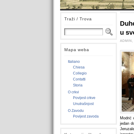
Traži / Trova
Duho
u sv
ADMIN, 
Mapa weba
Italiano
Chiesa
Collegio
Contatti
Storia
O crkvi
Povijest crkve
Unutrašnjost
O Zavodu
Povijest zavoda
Modrić 
jedan do
Jeruzal