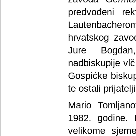
predvođeni re
Lautenbacherom
hrvatskog zavo
Jure Bogdan
nadbiskupije vlč
Gospićke biskupi
te ostali prijatel
Mario Tomljano
1982. godine.
velikome sjeme