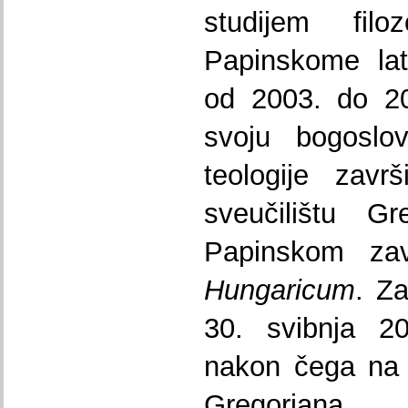
studijem fi
Papinskome lat
od 2003. do 20
svoju bogoslov
teologije zav
sveučilištu Gr
Papinskom z
Hungaricum
. Z
30. svibnja 20
nakon čega na 
Gregoriana 