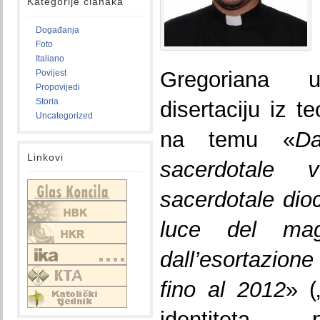
Kategorije članaka
Događanja
Foto
Italiano
Gregoriana 
Povijest
Propovijedi
Storia
disertaciju iz t
Uncategorized
na temu «
Da
Linkovi
sacerdotale v
sacerdotale dio
luce del mag
dall’esortazio
fino al 2012
» (
identiteta 