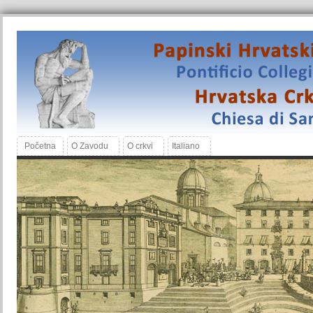
Početna
O Zavodu
O crkvi
Italiano