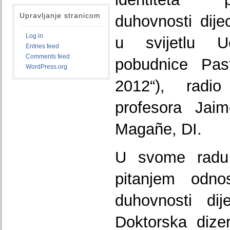
Upravljanje stranicom
duhovnosti dij
Log in
u svijetlu U
Entries feed
Comments feed
pobudnice Pas
WordPress.org
2012“), rad
profesora Jai
Magañe, DI.
U svome radu 
pitanjem odnos
duhovnosti dij
Doktorska dizer