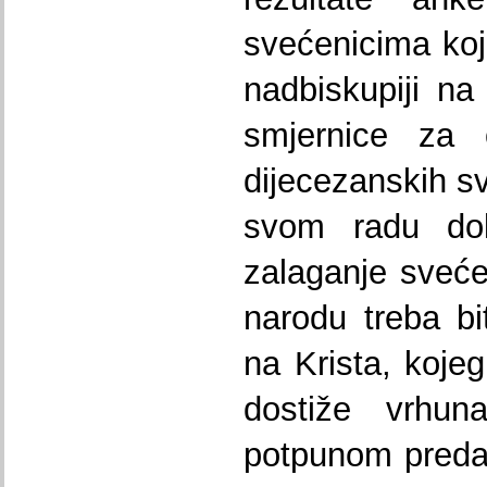
svećenicima koji
nadbiskupiji na
smjernice za 
dijecezanskih s
svom radu dol
zalaganje sveć
narodu treba bi
na Krista, koje
dostiže vrhun
potpunom predan