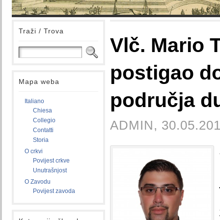
Traži / Trova
Vlč. Mario 
postigao do
Mapa weba
područja d
Italiano
Chiesa
Collegio
ADMIN, 30.05.201
Contatti
Storia
O crkvi
Povijest crkve
Unutrašnjost
O Zavodu
Povijest zavoda