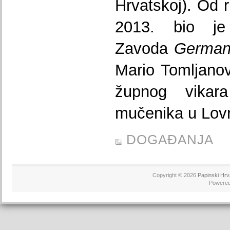
Hrvatskoj). Od 
2013. bio je
Zavoda
German
Mario Tomljanov
župnog vikar
mučenika u Lov
DOGAĐANJA
Copyright © 2026
Papinski Hrv
Powere