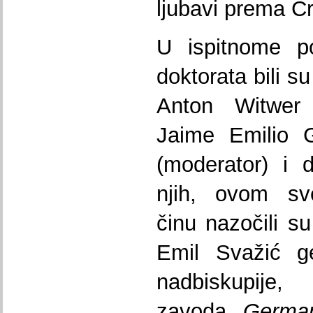
ljubavi prema Cr
U ispitnome po
doktorata bili su
Anton Witwer
Jaime Emilio 
(moderator) i 
njih, ovom s
činu nazočili su
Emil Svažić ge
nadbiskupije
zavoda
Germa