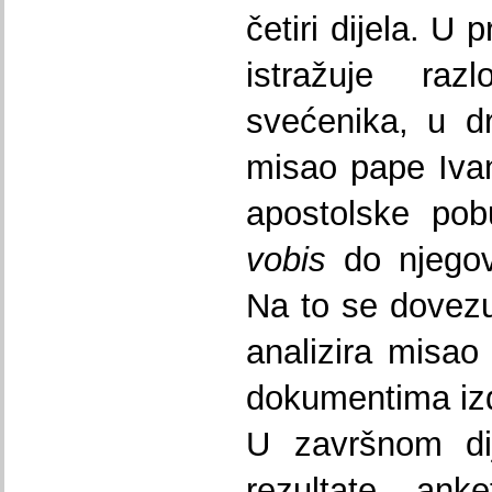
četiri dijela. U
istražuje razl
svećenika, u dr
misao pape Ivan
apostolske po
vobis
do njegov
Na to se dovezu
analizira misa
dokumentima iz
U završnom dij
rezultate an