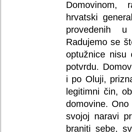
Domovinom, 
hrvatski genera
provedenih u 
Radujemo se što
optužnice nisu d
potvrdu. Domovin
i po Oluji, priz
legitimni čin, o
domovine. Ono 
svojoj naravi p
braniti sebe, sv