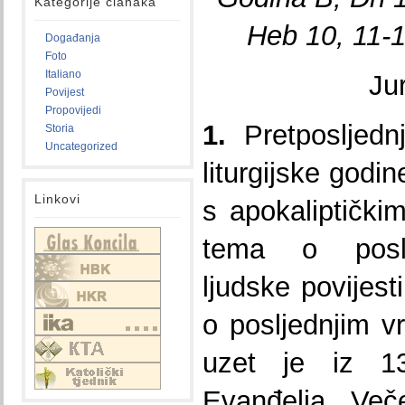
Kategorije članaka
Heb 10, 11-1
Događanja
Foto
Italiano
Ju
Povijest
Propovijedi
1.
Pretposljednj
Storia
Uncategorized
liturgijske godi
Linkovi
s apokaliptičk
tema o poslj
ljudske povijest
o posljednjim 
uzet je iz 13
Evanđelja. Več