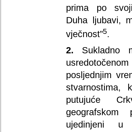
prima po svoji
Duha ljubavi, 
5
vječnost”
.
2.
Sukladno mi
usredotočen
posljednjim vr
stvarnostima, 
putujuće Cr
geografskom 
ujedinjeni u