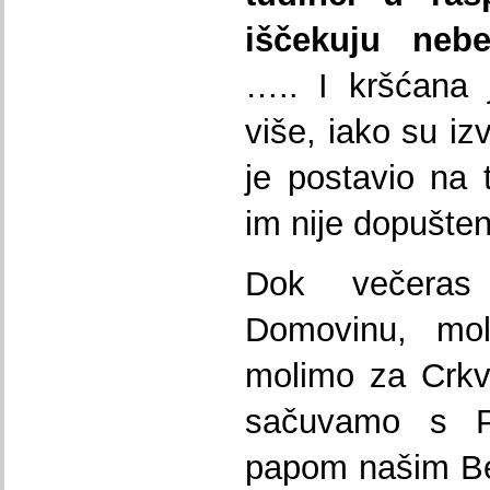
iščekuju nebe
….. I kršćana
više, iako su i
je postavio na 
im nije dopušten
Dok večeras
Domovinu, mol
molimo za Crk
sačuvamo s Pe
papom našim Be