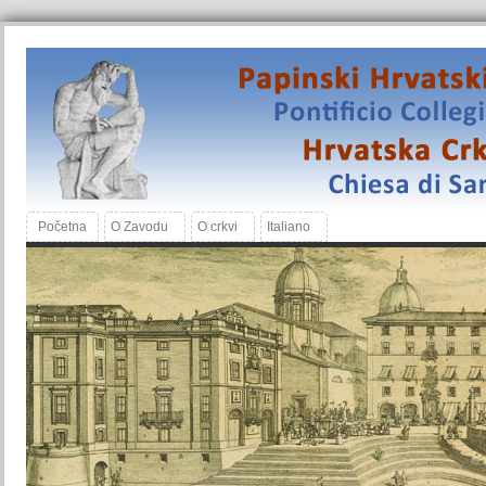
Početna
O Zavodu
O crkvi
Italiano