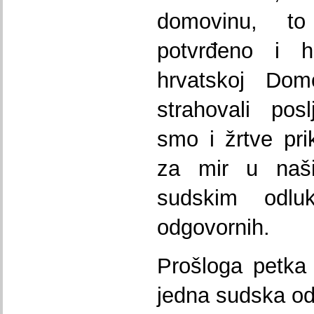
domovinu, t
potvrđeno i h
hrvatskoj Domo
strahovali posl
smo i žrtve pr
za mir u naš
sudskim odl
odgovornih.
Prošloga petka
jedna sudska odl