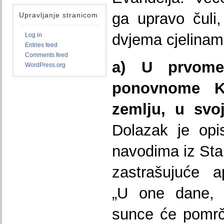
ga upravo čuli
Upravljanje stranicom
dvjema cjelinama
Log in
Entries feed
Comments feed
a) U prvome
WordPress.org
ponovnome K
zemlju, u svoj
Dolazak je opi
navodima iz Star
zastrašujuće a
„U one dane, n
sunce će pomrč