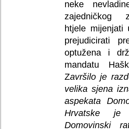
neke nevladi
zajedničkog z
htjele mijenjati
prejudicirati 
optužena i drž
mandatu Haško
Z
avršilo je raz
velika sjena izn
aspekata Domo
Hrvatske je
Domovinski ra