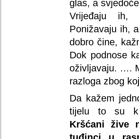
glas, a svjedoče
Vrijeđaju ih, 
Ponižavaju ih, a
dobro čine, kažn
Dok podnose ka
oživljavaju. …. M
razloga zbog koj
Da kažem jedno
tijelu to su k
Kršćani žive 
tuđinci u rasp