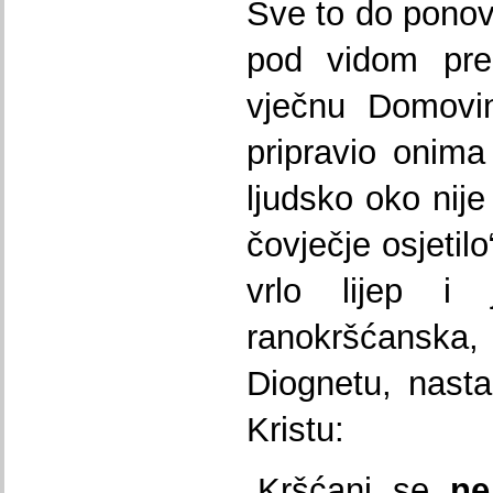
Sve to do ponov
pod vidom pre
vječnu Domovi
pripravio onima
ljudsko oko nije
čovječje osjetilo
vrlo lijep i 
ranokršćanska,
Diognetu, nast
Kristu:
„Kršćani se
ne