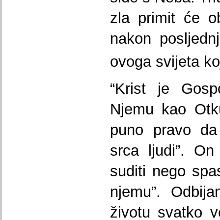
zla primit će o
nakon posljedn
ovoga svijeta koj
“Krist je Gosp
Njemu kao Otkup
puno pravo da 
srca ljudi”. On
suditi nego spasi
njemu”. Odbija
životu svatko 