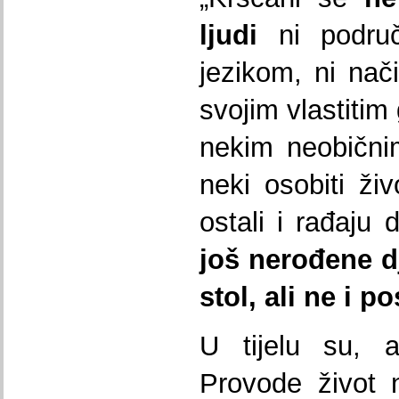
ljudi
ni područ
jezikom, ni nač
svojim vlastitim
nekim neobični
neki osobiti ži
ostali i rađaju 
jo
š
nero
đ
ene
d
stol
,
ali
ne
i
po
U tijelu su, a
Provode život 