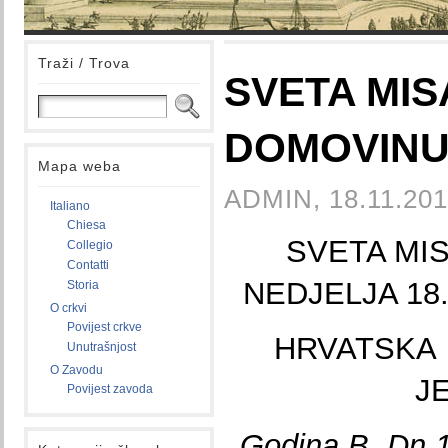
Traži / Trova
SVETA MIS
DOMOVINU 
Mapa weba
ADMIN, 18.11.201
Italiano
Chiesa
SVETA MI
Collegio
Contatti
NEDJELJA 18
Storia
O crkvi
Povijest crkve
HRVATSKA
Unutrašnjost
O Zavodu
J
Povijest zavoda
Godina B, Dn 12