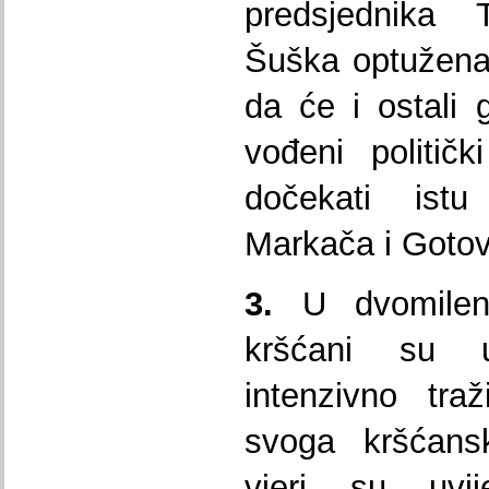
predsjednika
Šuška optužena
da će i ostali g
vođeni politič
dočekati istu
Markača i Gotov
3.
U dvomilenij
kršćani su 
intenzivno traž
svoga kršćansk
vjeri su uvij