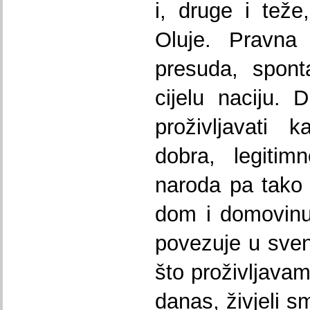
i, druge i tež
Oluje. Pravna
presuda, spont
cijelu naciju. D
proživljavati 
dobra, legitim
naroda pa tako 
dom i domovinu,
povezuje u sve
što proživljava
danas, živjeli s