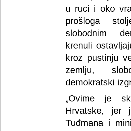
u ruci i oko vr
prošloga st
slobodnim de
krenuli ostavlja
kroz pustinju v
zemlju, slo
demokratski izg
„Ovime je ski
Hrvatske, jer 
Tuđmana i mini