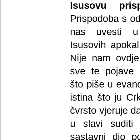
Isusovu pri
Prispodoba s od
nas uvesti u 
Isusovih apokali
Nije nam ovdje 
sve te pojave 
što piše u evand
istina što ju C
čvrsto vjeruje d
u slavi suditi
sastavni dio p