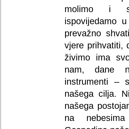
molimo i s
ispovijedamo u 
prevažno shvat
vjere prihvatiti
živimo ima svo
nam, dane n
instrumenti – 
našega cilja. N
našega postoja
na nebesima