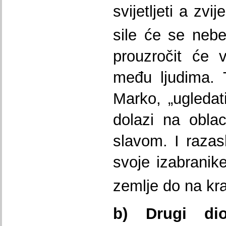
svijetljeti a zv
sile će se nebes
prouzročit će v
među ljudima. 
Marko, „ugledat
dolazi na obla
slavom. I razasl
svoje izabranike
zemlje do na kra
b) Drugi di