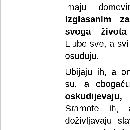
imaju domov
izglasanim
z
svoga
ž
ivota
Ljube sve, a svi
osuđuju.
Ubijaju ih, a on
su, a obogać
oskudijevaju
Sramote ih,
doživljavaju sl