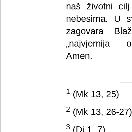
naš životni ci
nebesima. U 
zagovara Blaž
„najvjernija o
Amen.
1
(Mk 13, 25)
2
(Mk 13, 26-27)
3
(Dj 1, 7)