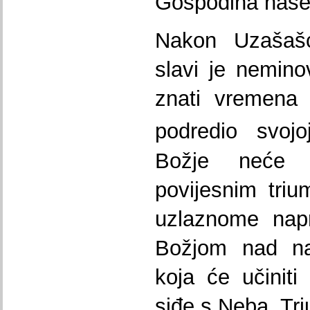
Gospodina našeg
Nakon Uzašaš
slavi je nemin
znati vremena 
podredio svojoj
Božje neće 
povijesnim tri
uzlaznome nap
Božjom nad na
koja će učiniti
siđe s Neba. Tr