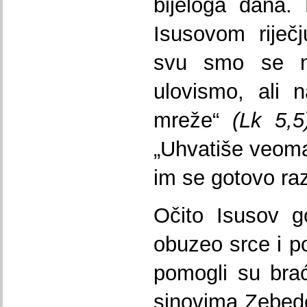
bijeloga dana.
Isusovom riječj
svu smo se no
ulovismo, ali n
mreže“
(Lk 5,5
„Uhvatiše veom
im se gotovo ra
Očito Isusov g
obuzeo srce i p
pomogli su braći
sinovima Zebede