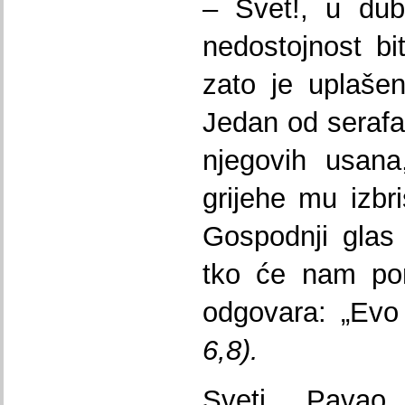
– Svet!, u dub
nedostojnost bi
zato je uplaše
Jedan od seraf
njegovih usana
grijehe mu izbr
Gospodnji glas
tko će nam pom
odgovara: „Evo
6,8).
Sveti Pavao