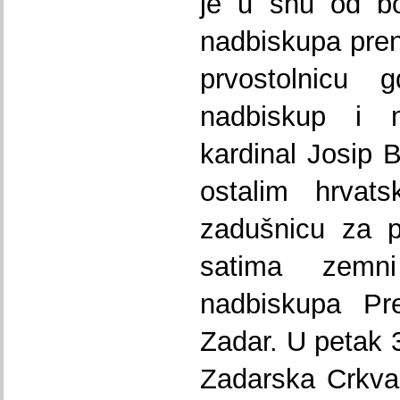
je u snu od bol
nadbiskupa pre
prvostolnicu 
nadbiskup i me
kardinal Josip 
ostalim hrvats
zadušnicu za p
satima zemni
nadbiskupa Pr
Zadar. U petak 3
Zadarska Crkva