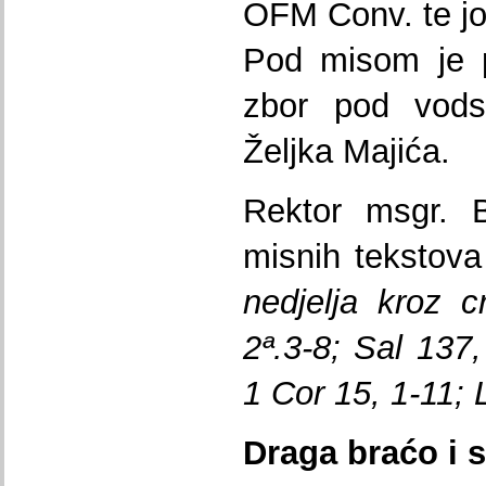
OFM Conv. te jo
Pod misom je p
zbor pod vods
Željka Majića.
Rektor msgr. 
misnih tekstova
nedjelja
kroz
c
2ª.3-8;
Sal
137,
1
Cor
15, 1-11;
Draga braćo i s