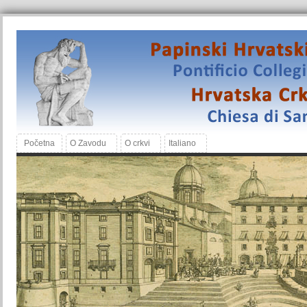
Početna
O Zavodu
O crkvi
Italiano