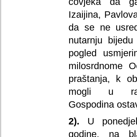
čovjeka da ga
Izaijina, Pavlov
da se ne usred
nutarnju bijedu
pogled usmjer
milosrdnome O
praštanja, k o
mogli u rad
Gospodina ostavit
2).
U ponedjel
godine, na bl