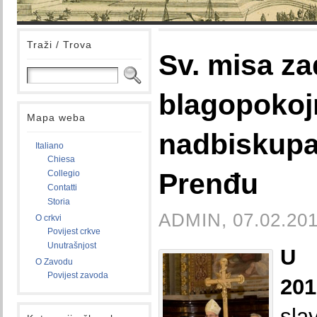
Traži / Trova
Sv. misa za
blagopoko
Mapa weba
nadbiskupa
Italiano
Chiesa
Prenđu
Collegio
Contatti
Storia
ADMIN, 07.02.201
O crkvi
Povijest crkve
Unutrašnjost
U 
O Zavodu
Povijest zavoda
201
sl