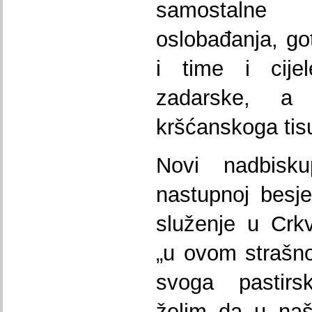
samostalne 
oslobađanja, go
i time i cije
zadarske, a
kršćanskoga tis
Novi nadbisk
nastupnoj besje
služenje u Crk
„u ovom strašno
svoga pastirs
želim da u naš