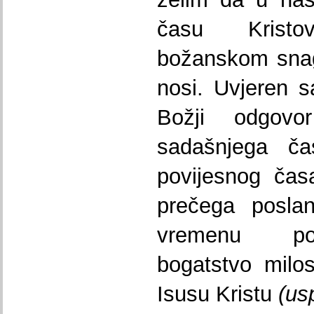
času Kristo
božanskom snag
nosi. Uvjeren s
Božji odgovo
sadašnjega č
povijesnog ča
prečega posl
vremenu pok
bogatstvo milo
Isusu Kristu
(us