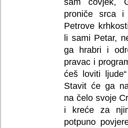
sam čovjek, G
proniče srca i
Petrove krhkosti
li sami Petar, 
ga hrabri i od
pravac i progra
ćeš loviti ljude
Stavit će ga n
na čelo svoje Cr
i kreće za nji
potpuno povjer