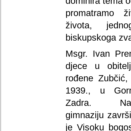
dominira tema o
promatramo ži
života, jedn
biskupskoga zva
Msgr. Ivan Pre
djece u obitel
rođene Zubčić,
1939., u Gor
Zadra. Nadb
gimnaziju završ
je Visoku bogo