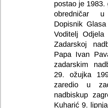
postao je 1983. 
obredničar u 
Dopisnik Glasa 
Voditelj Odjel
Zadarskoj nadbi
Papa Ivan Pava
zadarskim nad
29. ožujka 19
zaredio u zad
nadbiskup zagr
Kuharić 9. lipnj