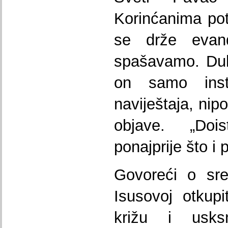
Korinćanima pot
se drže evan
spašavamo. Dub
on samo inst
naviještaja, nip
objave. „Do
ponajprije što i 
Govoreći o sre
Isusovoj otkupit
križu i usk