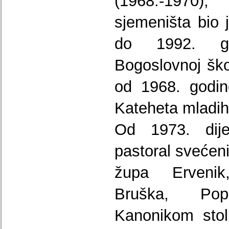
(1968.-1970)
sjemeništa bio 
do 1992. go
Bogoslovnoj ško
od 1968. godine
Kateheta mladih
Od 1973. dije
pastoral svećeni
župa Ervenik
Bruška, Pop
Kanonikom stol