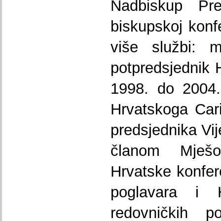
Nadbiskup Pr
biskupskoj konf
više službi: 
potpredsjednik 
1998. do 2004.
Hrvatskoga Cari
predsjednika Vij
članom Mješo
Hrvatske konfere
poglavara i H
redovničkih p