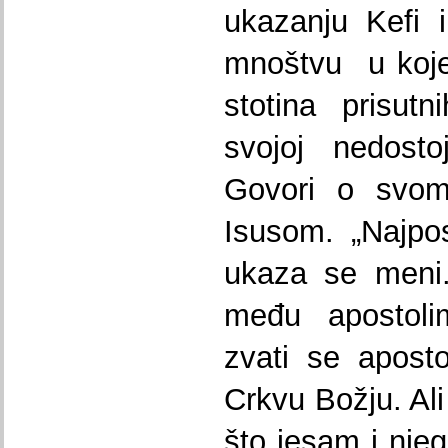
ukazanju Kefi 
mnoštvu u koje
stotina prisut
svojoj nedosto
Govori o svom
Isusom. „Najpo
ukaza se meni.
među apostoli
zvati se apost
Crkvu Božju. Al
što jesam i nje