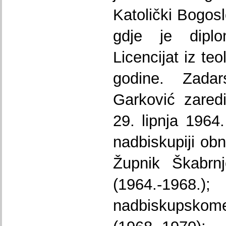
Katolički Bogosl
gdje je diplo
Licencijat iz te
godine. Zada
Garković zared
29. lipnja 1964
nadbiskupiji ob
Župnik Škabrnj
(1964.-196
nadbiskupskom