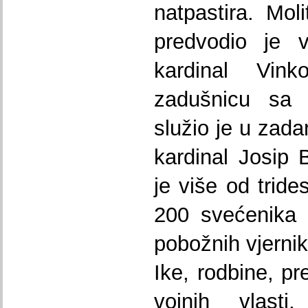
natpastira. Mol
predvodio je v
kardinal Vin
zadušnicu sa 
služio je u zadar
kardinal Josip 
je više od tride
200 svećenika 
pobožnih vjerni
Ike, rodbine, pr
vojnih vlasti,