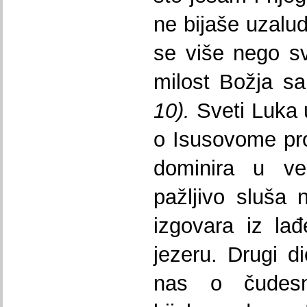
ne bijaše uzalu
se više nego sv
milost Božja 
10).
Sveti Luka 
o Isusovome pro
dominira u ve
pažljivo sluša 
izgovara iz la
jezeru. Drugi di
nas o čudesn