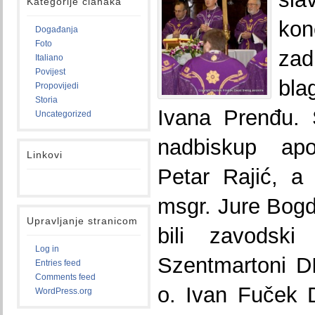
Kategorije članaka
ko
Događanja
Foto
z
Italiano
Povijest
bla
Propovijedi
Storia
Ivana Prenđu. 
Uncategorized
nadbiskup apo
Linkovi
Petar Rajić, a 
msgr. Jure Bogd
Upravljanje stranicom
bili zavodski
Log in
Szentmartoni D
Entries feed
Comments feed
o. Ivan Fuček 
WordPress.org