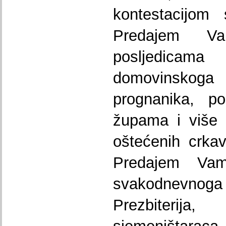
kontestacijom 
Predajem 
posljedicam
domovinskog
prognanika, p
župama i više 
oštećenih crkav
Predajem Vam
svakodnevnoga 
Prezbiteri