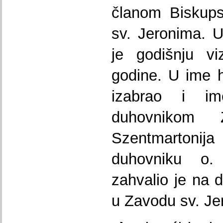
članom Biskups
sv. Jeronima. 
je godišnju vi
godine. U ime h
izabrao i im
duhovnikom 
Szentmartoni
duhovniku o
zahvalio je na 
u Zavodu sv. Je