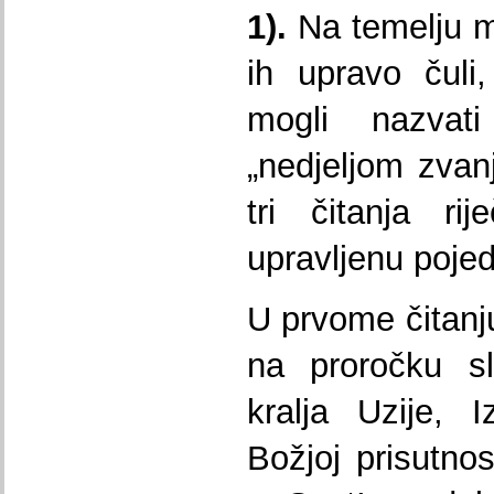
1).
Na temelju m
ih upravo čuli
mogli nazvati
„nedjeljom zvan
tri čitanja r
upravljenu poje
U prvome čitanju
na proročku sl
kralja Uzije, 
Božjoj prisutnos