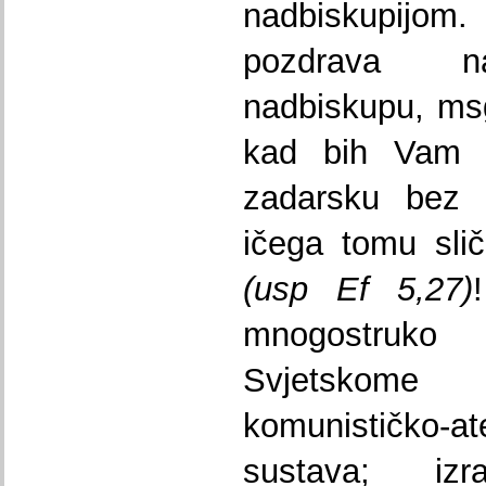
nadbiskupijom. 
pozdrava na
nadbiskupu, ms
kad bih Vam 
zadarsku bez 
ičega tomu sli
(usp Ef 5,27)
mnogostruko
Svjetskome
komunističko-a
sustava; izr