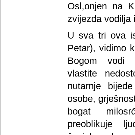
Osl,onjen na K
zvijezda vodilja 
U sva tri ova i
Petar), vidimo k
Bogom vodi č
vlastite nedosto
nutarnje bijede
osobe, grješnos
bogat milos
preoblikuje lj