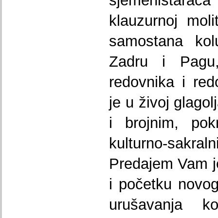
sjemeništar
klauzurnoj moli
samostana kolu
Zadru i Pagu
redovnika i re
je u živoj glagolj
i brojnim, pok
kulturno-sak
Predajem Vam j
i početku novog
urušavanja k