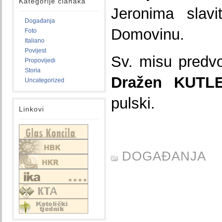
Kategorije članaka
Jeronima slav
Događanja
Domovinu.
Foto
Italiano
Povijest
Sv. misu predvo
Propovijedi
Storia
Dražen KUTL
Uncategorized
pulski.
Linkovi
DOGAĐANJA