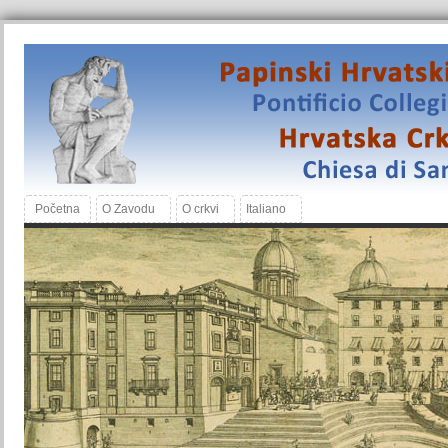
Početna
O Zavodu
O crkvi
Italiano