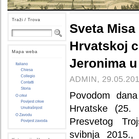
Traži / Trova
Sveta Misa
Hrvatskoj c
Mapa weba
Jeronima u
Italiano
Chiesa
Collegio
ADMIN, 29.05.201
Contatti
Storia
Povodom dana 
O crkvi
Povijest crkve
Hrvatske (25. 
Unutrašnjost
O Zavodu
Presvetog Troj
Povijest zavoda
svibnja 2015.,