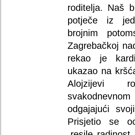
roditelja. Naš b
potječe iz jed
brojnim potom
Zagrebačkoj nadb
rekao je kard
ukazao na kršća
Alojzijevi r
svakodnevnom
odgajajući svoj
Prisjetio se 
„resile radinost