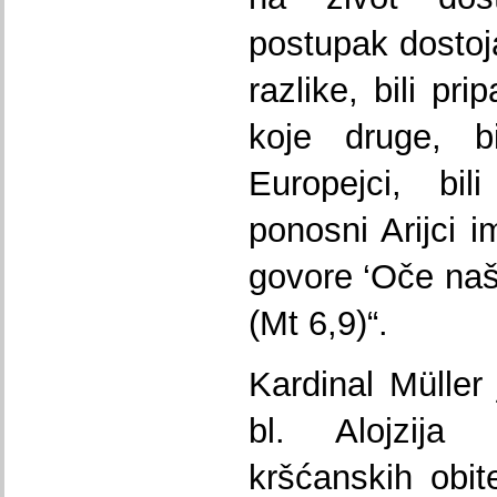
postupak dostoj
razlike, bili pri
koje druge, bi
Europejci, bil
ponosni Arijci 
govore ‘Oče naš 
(Mt 6,9)“.
Kardinal Müller 
bl. Alojzija
kršćanskih obit