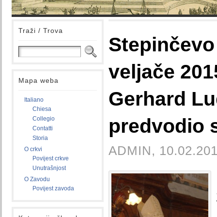
Traži / Trova
Stepinčevo
veljače 201
Mapa weba
Gerhard Lu
Italiano
Chiesa
predvodio s
Collegio
Contatti
Storia
ADMIN, 10.02.201
O crkvi
Povijest crkve
Unutrašnjost
O Zavodu
Povijest zavoda