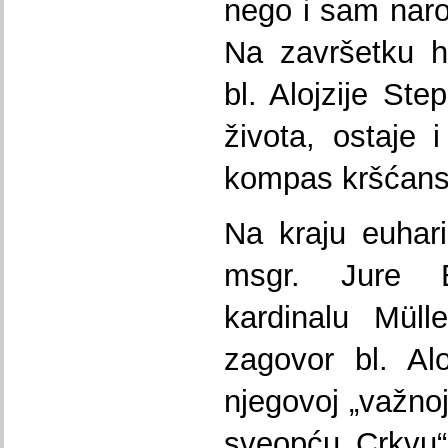
nego i sam naro
Na završetku ho
bl. Alojzije Ste
života, ostaje i
kompas kršćan
Na kraju euharis
msgr. Jure 
kardinalu Müll
zagovor bl. Alo
njegovoj „važnoj
sveopću Crkvu“.