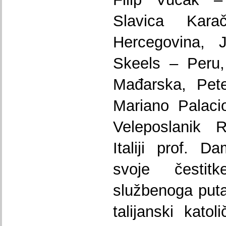
Slavica Ka
Hercegovina, 
Skeels – Peru
Mađarska, Pet
Mariano Palaci
Veleposlanik 
Italiji prof. D
svoje česti
službenoga puta.
talijanski katol