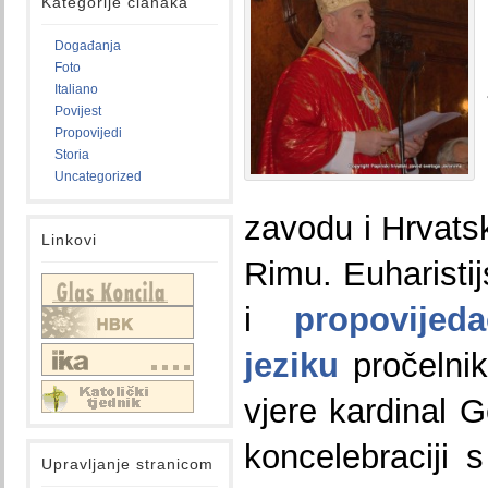
Kategorije članaka
Događanja
Foto
Italiano
Povijest
Propovijedi
Storia
Uncategorized
zavodu i Hrvatsk
Linkovi
Rimu. Euharistij
i
propovijed
jeziku
pročelnik
vjere kardinal 
koncelebraciji 
Upravljanje stranicom