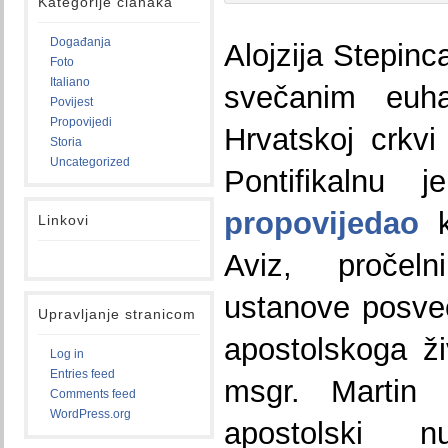
Kategorije članaka
Događanja
Alojzija Stepinc
Foto
Italiano
svečanim euhar
Povijest
Propovijedi
Hrvatskoj crkv
Storia
Uncategorized
Pontifikalnu 
propovijedao
k
Linkovi
Aviz, pročel
ustanove posve
Upravljanje stranicom
apostolskoga ži
Log in
Entries feed
msgr. Martin 
Comments feed
WordPress.org
apostolski 