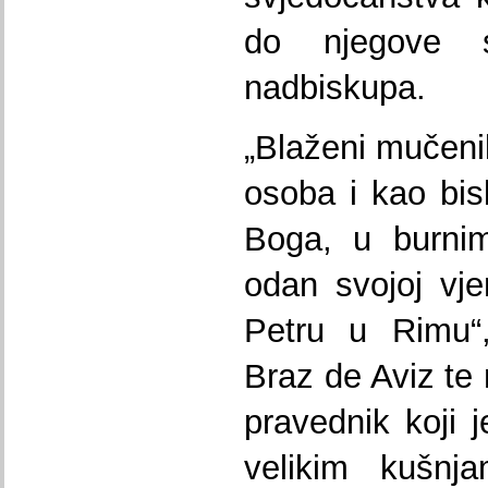
do njegove s
nadbiskupa.
„Blaženi mučenik
osoba i kao bi
Boga, u burni
odan svojoj vje
Petru u Rimu“,
Braz de Aviz te 
pravednik koji j
velikim kušnj