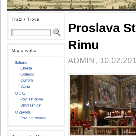
Traži / Trova
Proslava S
Rimu
Mapa weba
ADMIN, 10.02.201
Italiano
Chiesa
Collegio
Contatti
Storia
O crkvi
Povijest crkve
Unutrašnjost
O Zavodu
Povijest zavoda