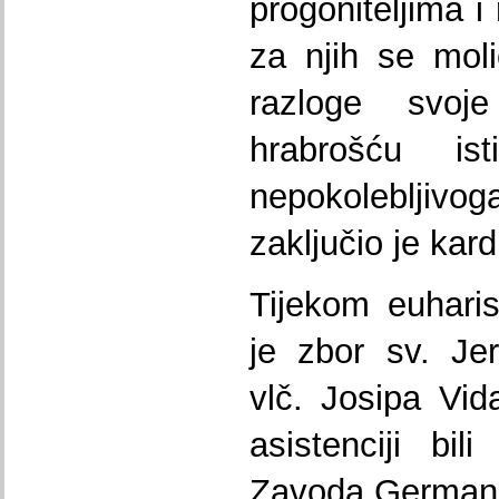
progoniteljima i 
za njih se moli
razloge svoje
hrabrošću is
nepokolebljiv
zaključio je kard
Tijekom euharis
je zbor sv. Je
vlč. Josipa Vida
asistenciji bil
Zavoda German