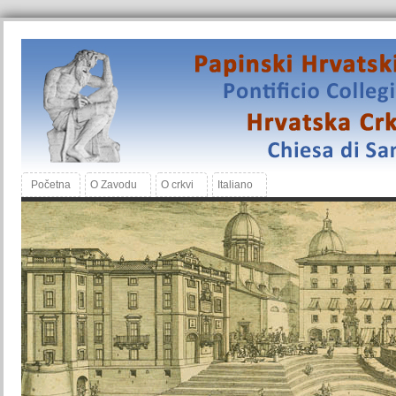
Početna
O Zavodu
O crkvi
Italiano