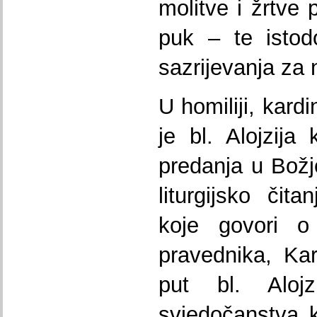
molitve i žrtve 
puk – te istod
sazrijevanja za 
U homiliji, kard
je bl. Alojzija
predanja u Božj
liturgijsko čit
koje govori o
pravednika, Kard
put bl. Aloj
svjedočanstva ko