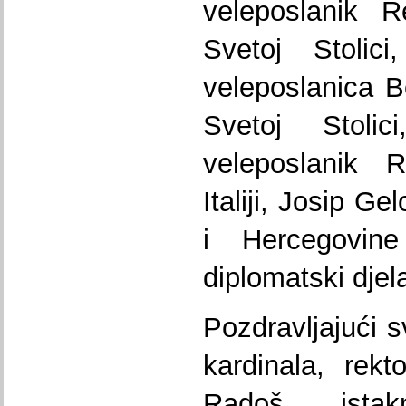
veleposlanik R
Svetoj Stolic
veleposlanica B
Svetoj Stol
veleposlanik 
Italiji, Josip G
i Hercegovine
diplomatski djela
Pozdravljajući s
kardinala, rek
Radoš ista