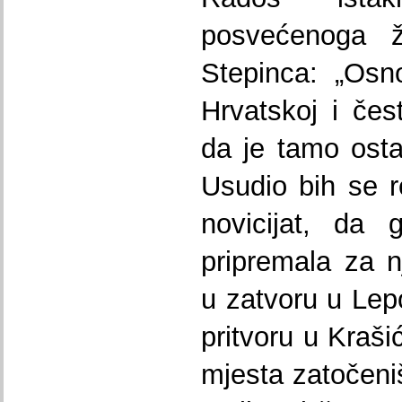
posvećenoga ži
Stepinca: „Osn
Hrvatskoj i čes
da je tamo osta
Usudio bih se r
novicijat, da 
pripremala za nj
u zatvoru u Lep
pritvoru u Kraši
mjesta zatočeniš