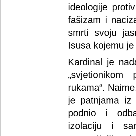
ideologije prot
fašizam i naci
smrti svoju ja
Isusa kojemu je 
Kardinal je nada
„svjetionikom 
rukama“. Naime,
je patnjama iz
podnio i odb
izolaciju i s