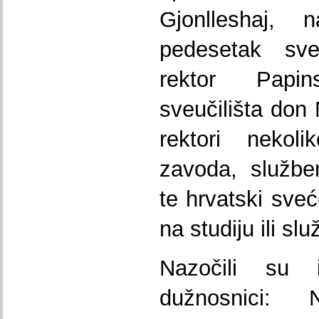
Gjonlleshaj, 
pedesetak sv
rektor Papin
sveučilišta do
rektori nekoli
zavoda, služben
te hrvatski sveć
na studiju ili s
Nazočili su i
dužnosnici: