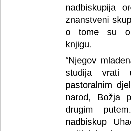
nadbiskupija o
znanstveni skup
o tome su obja
knjigu.
“Njegov mladen
studija vrati
pastoralnim dj
narod, Božja p
drugim pute
nadbiskup Uhač