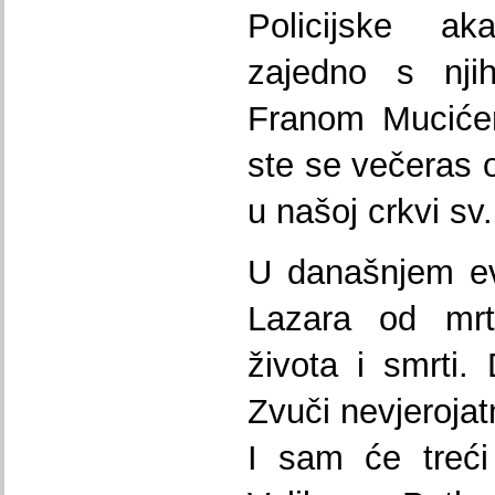
Policijske a
zajedno s nji
Franom Mucićem
ste se večeras 
u našoj crkvi sv
U današnjem ev
Lazara od mrt
života i smrti.
Zvuči nevjerojatn
I sam će treći