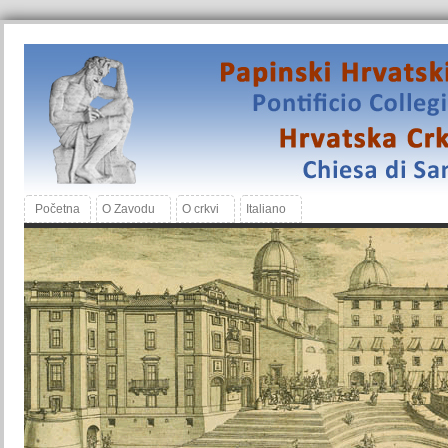
Početna
O Zavodu
O crkvi
Italiano