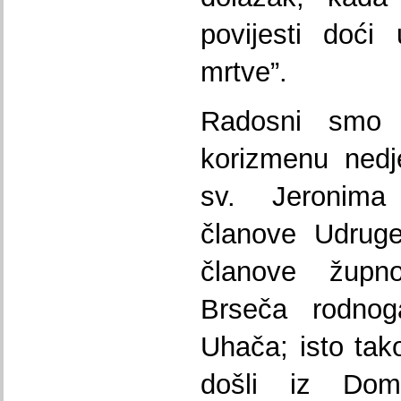
povijesti doći 
mrtve”.
Radosni smo 
korizmenu nedje
sv. Jeronima
članove Udru
članove
župno
Brseča rodnog
Uhača; isto tak
došli iz Domo