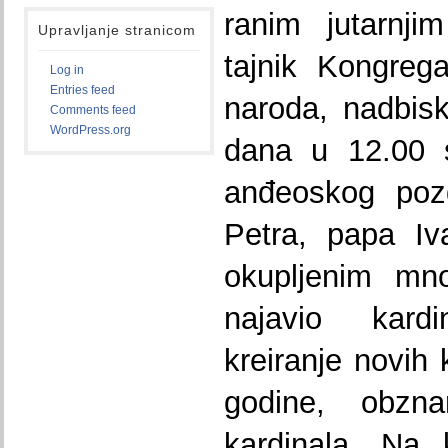
ranim jutarnji
Upravljanje stranicom
tajnik Kongrega
Log in
Entries feed
naroda, nadbis
Comments feed
WordPress.org
dana u 12.00 s
anđeoskog pozd
Petra, papa Iv
okupljenim mn
najavio kardi
kreiranje novih 
godine, obzna
kardinala. Na 