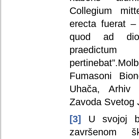
Collegium mit
erecta fuerat – 
quod ad dioe
praedictu
pertinebat”.Mo
Fumasoni Biond
Uhača, Arhiv 
Zavoda Svetog 
[3]
U svojoj bi
završenom šk