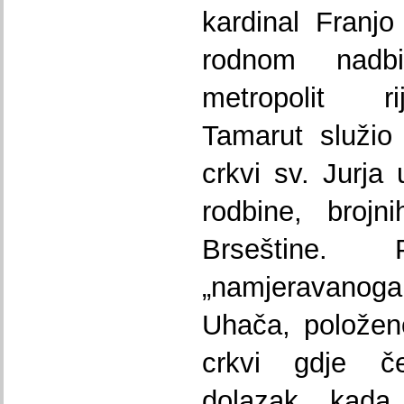
kardinal Franjo
rodnom nadbi
metropolit ri
Tamarut služio
crkvi sv. Jurja
rodbine, brojn
Brseštine.
„namjeravanoga
Uhača, položen
crkvi gdje č
dolazak, kada