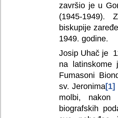
završio je u Go
(1945-1949). 
biskupije zaređe
1949. godine.
Josip Uhač je 1
na latinskome 
Fumasoni Biond
sv. Jeronima
[1]
molbi, nakon i
biografskih po