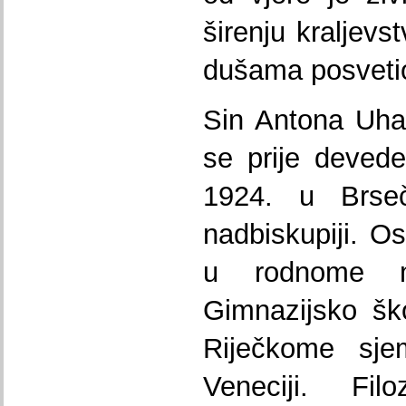
širenju kraljev
dušama posvetio 
Sin Antona Uha
se prije devede
1924. u Brseč
nadbiskupiji. O
u rodnome mj
Gimnazijsko šk
Riječkome sje
Veneciji. Filo