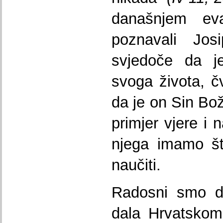
današnjem eva
poznavali Jo
svjedoče da j
svoga života, č
da je on Sin Bož
primjer vjere i 
njega imamo š
naučiti.
Radosni smo da
dala Hrvatskom