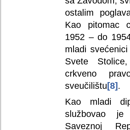
sa Zavodom, svi
ostalim poglav
Kao pitomac c
1952 – do 1954
mladi svećenici
Svete Stolice
crkveno pra
sveučilištu
[8]
.
Kao mladi dip
službovao je
Saveznoj Rep