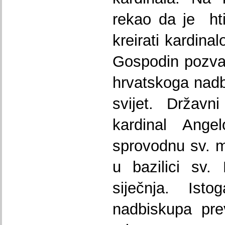
rekao da je ht
kreirati kardinal
Gospodin pozvao
hrvatskoga nadb
svijet. Državn
kardinal Ange
sprovodnu sv. m
u bazilici sv.
siječnja. Ist
nadbiskupa pre