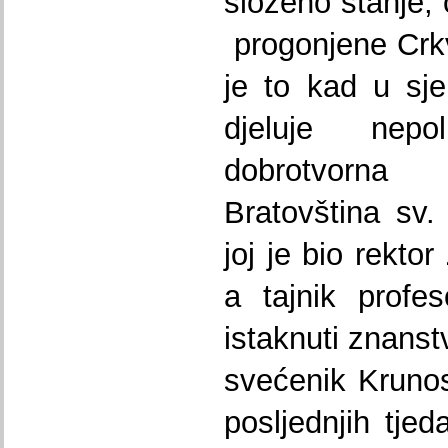
složeno stanje, 
progonjene Crk
je to kad u sj
djeluje nepol
dobrotvorna
Bratovština sv.
joj je bio rekto
a tajnik profes
istaknuti znanst
svećenik Kruno
posljednjih tje