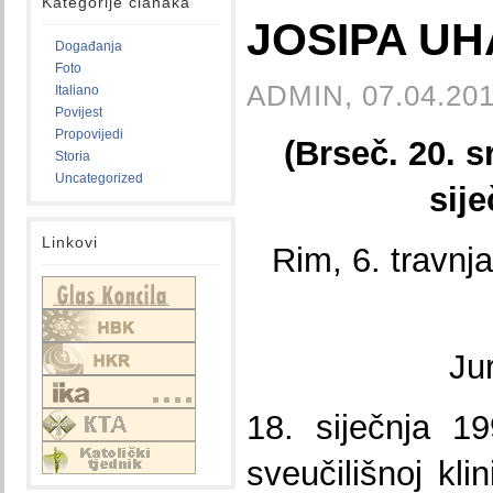
Kategorije članaka
JOSIPA U
Događanja
Foto
ADMIN, 07.04.201
Italiano
Povijest
Propovijedi
(Brseč. 20. s
Storia
Uncategorized
sije
Linkovi
Rim, 6. travnja
Ju
18. siječnja 1
sveučilišnoj kli