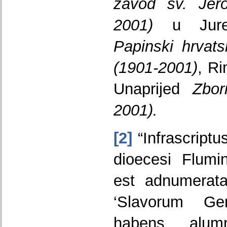
zavod sv. Jer
2001)
u Jure
Papinski hrvat
(1901-2001)
, Ri
Unaprijed
Zbor
2001).
[2]
“Infrascriptu
dioecesi Flumi
est adnumerata
‘Slavorum G
habens alum