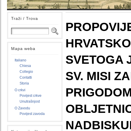
Traži / Trova
PROPOVIJ
HRVATSKO
Mapa weba
SVETOGA 
Italiano
Chiesa
SV. MISI Z
Collegio
Contatti
Storia
PRIGODOM 
O crkvi
Povijest crkve
Unutrašnjost
OBLJETNI
O Zavodu
Povijest zavoda
NADBISKU