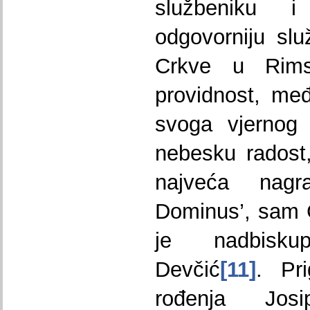
službeniku 
odgovorniju sl
Crkve u Rimsk
providnost, međ
svoga vjernog 
nebesku radost
najveća nagr
Dominus’, sam 
je nadbisku
Devčić
[11]
. Pr
rođenja Jos