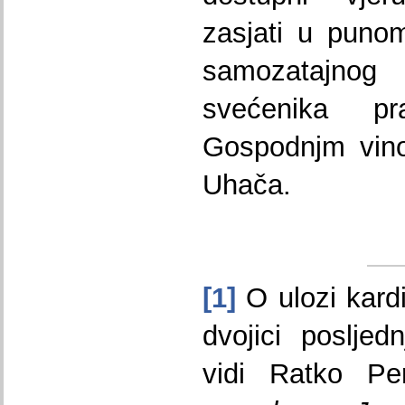
zasjati u punome
samozatajnog
svećenika p
Gospodnjm vino
Uhača.
[1]
O ulozi kardi
dvojici posljed
vidi Ratko Pe