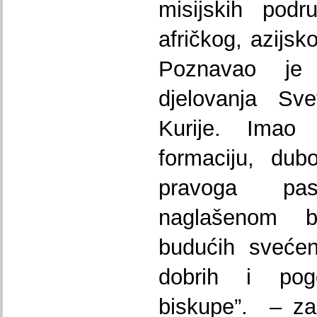
misijskih podr
afričkog, azijsk
Poznavao je 
djelovanja Sv
Kurije. Imao 
formaciju, dub
pravoga pa
naglašenom b
budućih svećen
dobrih i pog
biskupe”. – za