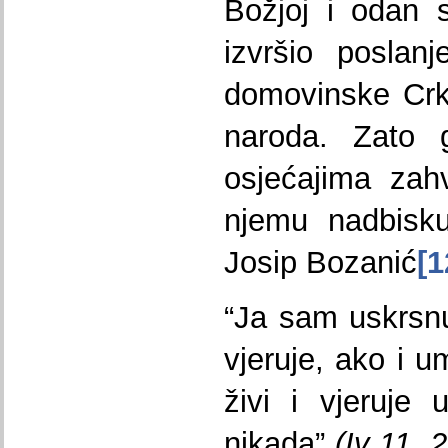
Božjoj i odan s
izvršio poslan
domovinske Crk
naroda. Zato
osjećajima zah
njemu nadbisku
Josip Bozanić
[1
“Ja sam uskrsnu
vjeruje, ako i u
živi i vjeruje
nikada”
(Iv 11, 