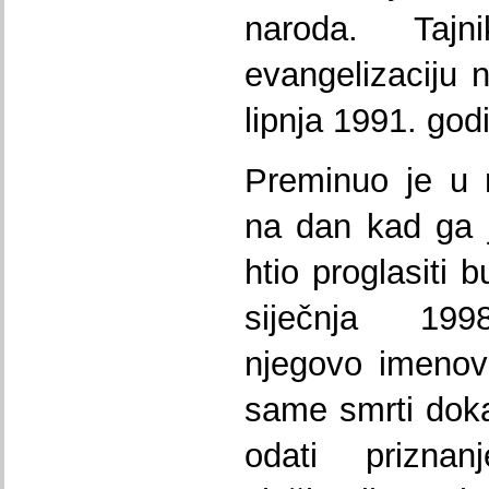
naroda. Tajni
evangelizaciju 
lipnja 1991. god
Preminuo je u r
na dan kad ga 
htio proglasiti 
siječnja 199
njegovo imenov
same smrti doka
odati prizna