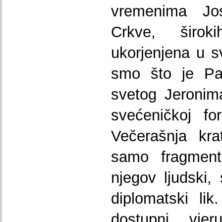
vremenima Jo
Crkve, širok
ukorjenjena u s
smo što je Pap
svetog Jeronim
svećeničkoj fo
Večerašnja kra
samo fragment
njegov ljudski, 
diplomatski li
dostupni vjer