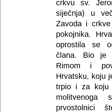
crkvu sv. Jero
siječnja) u ve
Zavoda i crkve
pokojnika. Hrv
oprostila se o
člana. Bio je
Rimom i pov
Hrvatsku, koju j
trpio i za koj
molitvenoga 
prvostolnici 