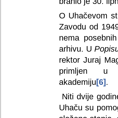
branio je 30. lip
O Uhačevom st
Zavodu od 1949
nema posebnih 
arhivu. U
Popis
rektor Juraj Ma
primljen u 
akademiju
[6]
.
Niti dvije godi
Uhaču su pomog