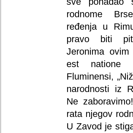
sve pohađao 
rodnome Brs
ređenja u Rimu
pravo biti p
Jeronima ovim r
est natione 
Fluminensi, „Niž
narodnosti iz R
Ne zaboravimo!
rata njegov rodni
U Zavod je stig