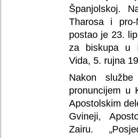
Španjolskoj. N
Tharosa i pro-
postao je 23. l
za biskupa u R
Vida, 5. rujna 1
Nakon službe
pronuncijem u 
Apostolskim del
Gvineji, Apost
Zairu. „Posj