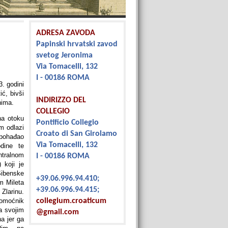
ADRESA ZAVODA
Papinski hrvatski zavod
svetog Jeronima
Via Tomacelli, 132
I - 00186 ROMA
3. godini
ć, bivši
INDIRIZZO DEL
nima.
COLLEGIO
na otoku
Pontificio Collegio
m odlazi
Croato di San Girolamo
 pohađao
Via Tomacelli, 132
odine te
ntralnom
I - 00186 ROMA
 koji je
ibenske
+39.06.996.94.410;
m Mileta
+39.06.996.94.415;
Zlarinu.
omoćnik
collegium.croaticum
a svojim
@gmail.com
a jer ga