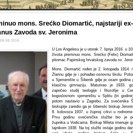
inuo mons. Srećko Diomartić, najstariji ex-
nus Zavoda sv. Jeronima
09.06.2016.
U Los Angelesu je u utorak 7. lipnja 2016. u 10
života preminuo mons. Srećko (Felix) Diomarti
pitomac Papinskog hrvatskog zavoda sv. Jero
Mons. Diomartić rođen je 2. listopada 1914. 
Zlarinu gdje je i pohađao osnovnu školu. Poto
u Sjemenište u Šibenik gdje je osam godina
klasičnu gimnaziju. Maturirao je 1933. g
započeo studij teologije i filozofije u Ce
bogoslovnom sjemeništu u Splitu (tri godine)
potom nastavio u Zagrebu. Za svećenika Š
biskupije zaredio ga je šibenski biskup Jeroni
8. kolovoza 1937. u župnoj crkvi u rodnome 
Prvu godinu svećeničke službe bio je p
župnika u Vodicama. Biskup Mileta imenuje g
tajnikom 1938. Na toj službi ostaje godinu dan