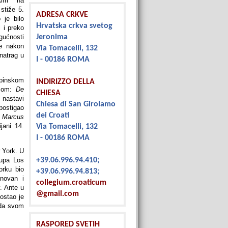
Rim na
stiže 5.
ADRESA CRKVE
 je bilo
Hrvatska crkva svetog
 i preko
ućnosti
Jeronima
e nakon
Via Tomacelli, 132
natrag u
I - 00186 ROMA
apinskom
INDIRIZZO DELLA
ezom:
De
CHIESA
 nastavi
Chiesa di San Girolamo
 postigao
dei Croati
m
Marcus
jani 14.
Via Tomacelli, 132
I - 00186 ROMA
 York. U
kupa Los
+39.06.996.94.410;
orku bio
+39.06.996.94.813;
enovan i
collegium.croaticum
. Ante u
@gmail.com
ostao je
ada svom
RASPORED SVETIH