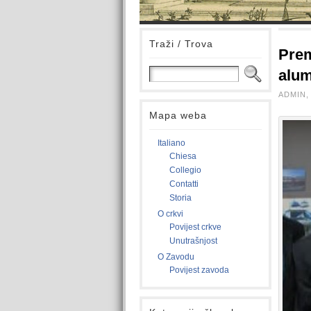
Traži / Trova
Prem
alum
ADMIN, 
Mapa weba
Italiano
Chiesa
Collegio
Contatti
Storia
O crkvi
Povijest crkve
Unutrašnjost
O Zavodu
Povijest zavoda