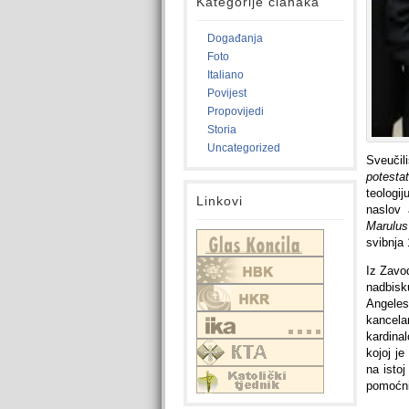
Kategorije članaka
Događanja
Foto
Italiano
Povijest
Propovijedi
Storia
Uncategorized
Sveučil
potestat
teologij
Linkovi
naslov
Marulus
svibnja
Iz Zavo
nadbisk
Angeles
kancela
kardina
kojoj j
na isto
pomoćni