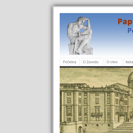
Početna
O Zavodu
O crkvi
Itali