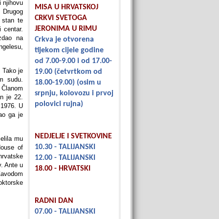
i njihovu
MISA U HRVATSKOJ
n Drugog
CRKVI SVETOGA
 stan te
JERONIMA U RIMU
 centar.
izdao na
Crkva je otvorena
ngelesu,
tijekom cijele godine
od 7.00-9.00 i od 17.00-
 Tako je
19.00
(četvrtkom od
om sudu.
18.00-19.00)
(osim u
. Članom
srpnju, kolovozu i prvoj
n je 22.
polovici rujna)
 1976. U
ao ga je
NEDJELJE I SVETKOVINE
elila mu
10.30 - TALIJANSKI
House of
hrvatske
12.00 - TALIJANSKI
v. Ante u
18.00 - HRVATSKI
 Zavodom
oktorske
RADNI DAN
07.00 - TALIJANSKI