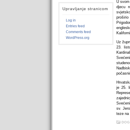
U svom p
djecu r
Upravljanje stranicom
svjetsk
proširi
Log in
Prigodo
Entries feed
englesk
Comments feed
Kaliforni
WordPress.org
Uz župn
23. lis
Kardina
Svećeni
studeno
Nadbisk
počasni
Hrvatsk
je 25. 
Represe
zajednic
Svećeni
sv. Jer
teze na 
DOG