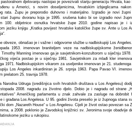
astoralnom djelovanju nastojao je povezivati stariju generaciju Hrvata, kao 
ođenu u Americi, s novim doseljenicima, hrvatskim izbjeglicama nako
og rata. Župu je preporodio duhovno i materijalno. Izgradio je novi župni
o stari župnu dvoranu koja je 1995. srušena kako bi se izgradio novi župni
m 100. obljetnice osnutka hrvatske župe 2010. godine napisao je i 
om jeziku knjigu „Kratka povijest hrvatske katoličke župe sv. Ante u Los A
ja“.
e obveze, obnašao je i važne i odgovorne službe u nadbiskupiji Los Angeles.
topada 1953. imenovan braniteljem veze na nadbiskupijskome ženidben
l Timothy Manning imenovao ga je savjetnikom-konzultorom u siječnju 1978
čkog vijeća postao je u siječnju 1981. Savjetnikom za mlađi kler imenova
ga 1971. Nadbiskupijskim vikarom za useljenike imenovan je 21. studenoga
upiju Los Angeles inkardiniran je 26. srpnja 1963. Papa Pavao VI. imenov
m prelatom 25. travnja 1978.
a Narodna Udruga (središnjica svih hrvatskih društava u Los Angelesu) dodij
listopada 2008. nagradu za životno djelo. Dobio je i nagradu od strane „
ntatives“ Američkog parlamenta u znak zahvale za zasluge na dobrobit 
e i građana Los Angelesa. U 95. godini života preselio je iz župnoga stana s
čki dom „Nazareth House“ u Los Angelesu. Cijeli je život ostao povezan sa
onima, a 2008. poklonio je Zavodskoj knjižnici sv. Jeronima svoje obadvije d
latinskome jeziku u rukopisu.
AĐANJA