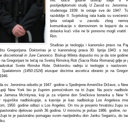
već iduće godine biskup šalje u 
poslijediplomski studij. U Zavod sv. Jeronima 
studenoga 1939. te ostaje sve do 1947. To
razdoblje II. Svjetskog rata kada su svećenici
ljeta ostajali u zavodu zbog nemog
komunikacije s domovinom te bojazni da s
dolaska kući više ne bi ponovno mogli vratiti 
Rim.
Studirao je teologiju i kanonsko pravo na P
ištu Gregorijana. Doktorirao je iz kanonskog prava 30. lipnja 1943. s t
e discretionali in Jure Canonico
. Biskup Mileta dopustio mu je da iste godine
u na Gregorijani te tečaj na Svetoj Rimskoj Roti (Sacra Rota Romana) gdje je
 advokat Svete Rimske Rote. Doktorsku radnju iz teologije s naslovo
 Spalatensis (1450-1524) eiusque doctrina ascetica
obranio je na Gregori
 1946.
da sv. Jeronima odselio je 1947. godine u Sjedinjene Američke Države, u New
upiji New York bio je župnim pomoćnikom na tri župe. Na poziv nadbis
a Jamesa McIntyrea, koji je za vrijeme don Srećkova boravka u New Y
r njujorške nadbiskupije, a kasnije je kao nadbiskup Los Angelesa im
lom, 1950. godine odlazi u Los Angeles. On mu je povjerio hrvatsku župu sv
e pastoralno djelovao punih 36 godina. U mirovinu je pošao 1986. godine, no 
j župi te je pastoralno pomagao svom nasljedniku don Janku Segariću, do t
ku.