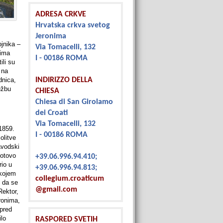
ADRESA CRKVE
Hrvatska crkva svetog
Jeronima
jnika –
Via Tomacelli, 132
nima
I - 00186 ROMA
li su
 na
dnica,
INDIRIZZO DELLA
užbu
CHIESA
Chiesa di San Girolamo
dei Croati
Via Tomacelli, 132
1859.
I - 00186 ROMA
olitve
avodski
gotovo
+39.06.996.94.410;
rio u
+39.06.996.94.813;
 kojem
collegium.croaticum
i da se
@gmail.com
Rektor,
ronima,
 pred
ilo
RASPORED SVETIH