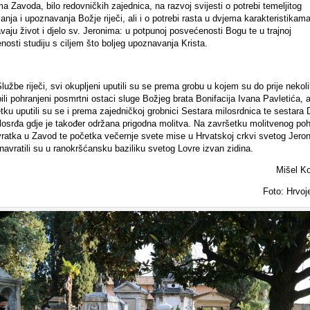
a Zavoda, bilo redovničkih zajednica, na razvoj svijesti o potrebi temeljitog
anja i upoznavanja Božje riječi, ali i o potrebi rasta u dvjema karakteristikam
avaju život i djelo sv. Jeronima: u potpunoj posvećenosti Bogu te u trajnoj
osti studiju s ciljem što boljeg upoznavanja Krista.
užbe riječi, svi okupljeni uputili su se prema grobu u kojem su do prije nekol
ili pohranjeni posmrtni ostaci sluge Božjeg brata Bonifacija Ivana Pavletića, 
tku uputili su se i prema zajedničkoj grobnici Sestara milosrdnica te sestara
ilosrđa gdje je također održana prigodna molitva. Na završetku molitvenog po
ovratka u Zavod te početka večernje svete mise u Hrvatskoj crkvi svetog Jeron
 navratili su u ranokršćansku baziliku svetog Lovre izvan zidina.
Mišel K
Foto: Hrvo