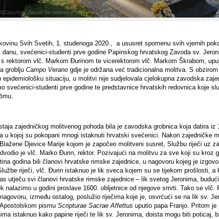
kovinu Svih Svetih, 1. studenoga 2020., a ususret spomenu svih vjernih poko
danu, svećenici-studenti prve godine Papinskog hrvatskog Zavoda sv. Jero
 s rektorom vlč. Markom Đurinom te vicerektorom vlč. Markom Škrabom, uputi
a groblju
Campo Verano
gdje je održana već tradicionalna molitva.
S obzirom
 epidemiološku situaciju, u molitvi nije sudjelovala cjelokupna zavodska zaje
o svećenici-studenti prve godine te predstavnice hrvatskih redovnica koje sl
Rimu.
staja zajedničkog molitvenog pohoda bila je zavodska grobnica koja datira iz 
a u kojoj su pokopani mnogi istaknuti hrvatski svećenici. Nakon zajedničke m
Blažene Djevice Marije kojom je započeo molitveni susret, Službu riječi uz z
dvodio je vlč. Marko Đurin, rektor. Pozivajući na molitvu za sve koji su kroz 
tina godina bili članovi hrvatske rimske zajednice, u nagovoru kojeg je izgovo
lužbe riječi, vlč. Đurin istaknuo je lik sveca kojem su se tijekom prošlosti, a
as utječu svi članovi hrvatske rimske zajednice – lik svetog Jeronima, buduć
ek nalazimo u godini proslave 1600. obljetnice od njegove smrti. Tako se vlč. 
agovoru, između ostalog, poslužio riječima koje je, osvrćući se na lik sv. Je
 Apostolskom pismu
Scripturae Sacrae Affettus
uputio papa Franjo. Pritom je
ima istaknuo kako papine riječi te lik sv. Jeronima, doista mogu biti poticaj, b