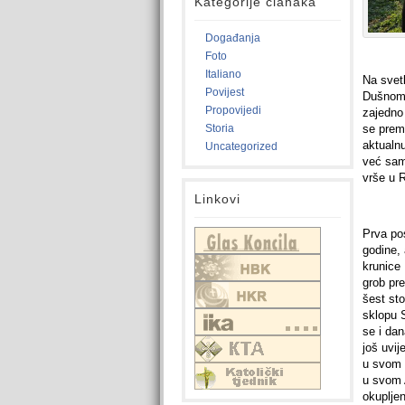
Kategorije članaka
Događanja
Foto
Italiano
Na svet
Povijest
Dušnom 
Propovijedi
zajedno
Storia
se prem
aktualnu
Uncategorized
već sam
vrše u 
Linkovi
Prva po
godine, 
krunice 
grob pre
šest sto
sklopu S
se i dan
još uvij
u svom n
u svom
okupljen