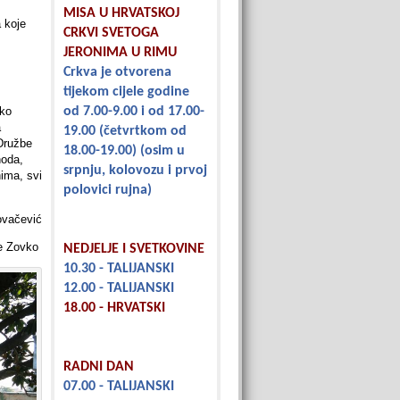
MISA U HRVATSKOJ
a koje
CRKVI SVETOGA
JERONIMA U RIMU
Crkva je otvorena
tijekom cijele godine
iko
od 7.00-9.00 i od 17.00-
a
19.00
(četvrtkom od
 Družbe
18.00-19.00)
(osim u
hoda,
srpnju, kolovozu i prvoj
ima, svi
polovici rujna)
ovačević
je Zovko
NEDJELJE I SVETKOVINE
10.30 - TALIJANSKI
12.00 - TALIJANSKI
18.00 - HRVATSKI
RADNI DAN
07.00 - TALIJANSKI