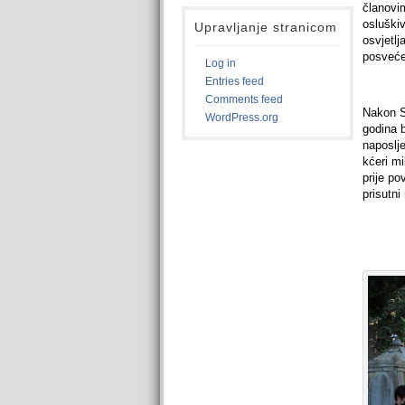
članovim
osluškiv
Upravljanje stranicom
osvjetlj
posvećen
Log in
Entries feed
Comments feed
Nakon Sl
WordPress.org
godina b
naposlje
kćeri m
prije p
prisutni