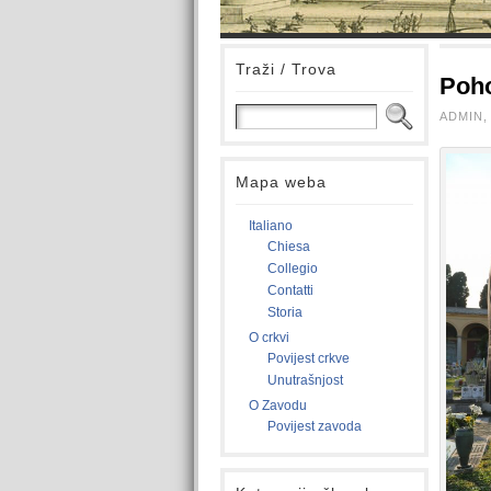
Traži / Trova
Poh
ADMIN, 
Mapa weba
Italiano
Chiesa
Collegio
Contatti
Storia
O crkvi
Povijest crkve
Unutrašnjost
O Zavodu
Povijest zavoda