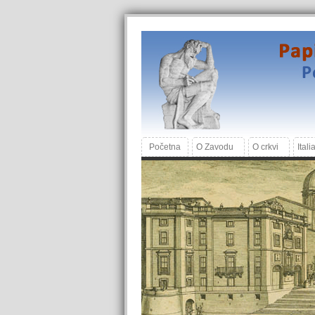
Početna
O Zavodu
O crkvi
Itali