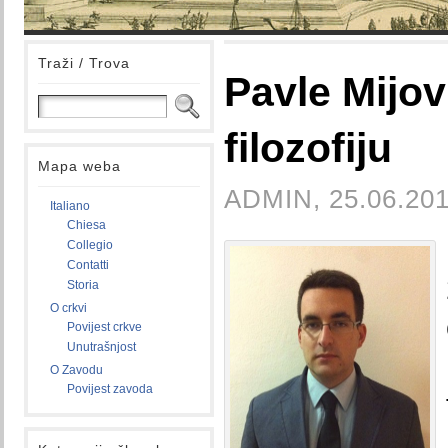
Traži / Trova
Pavle Mijov
filozofiju
Mapa weba
ADMIN, 25.06.201
Italiano
Chiesa
Collegio
Contatti
Storia
O crkvi
Povijest crkve
Unutrašnjost
O Zavodu
Povijest zavoda