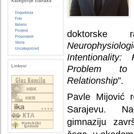
Kategorije članaka
Događanja
Foto
Italiano
Povijest
doktorske
Propovijedi
Storia
Neurophysio
Uncategorized
Intentionality
Linkovi
Problem to
Relationship
”.
Pavle Mijović 
Sarajevu. Na
gimnaziju zav