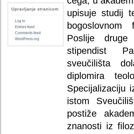
čega, u akadems
Upravljanje stranicom
upisuje studij 
Log in
bogoslovnom f
Entries feed
Comments feed
Poslije druge
WordPress.org
stipendist Pa
sveučilišta d
diplomira teol
Specijalizaciju i
istom Sveučili
postiže akadem
znanosti iz filo