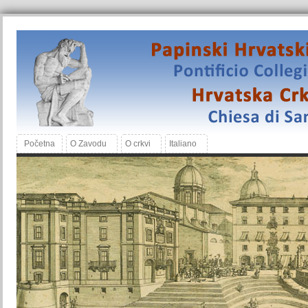
Početna
O Zavodu
O crkvi
Italiano