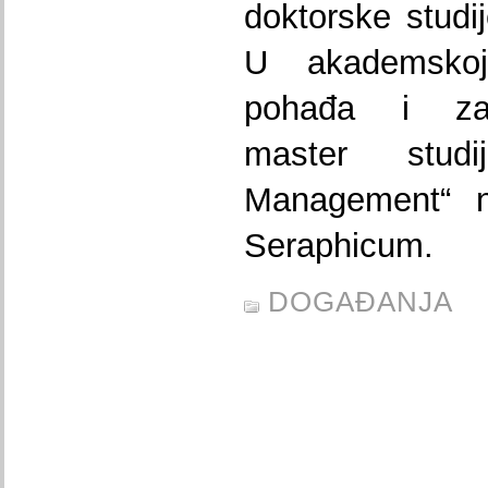
doktorske studij
U akademskoj
pohađa i zav
master stud
Management“ n
Seraphicum.
DOGAĐANJA