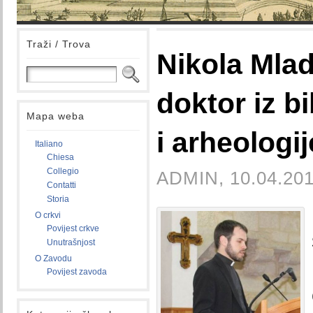
Traži / Trova
Nikola Mlad
doktor iz bi
Mapa weba
i arheologij
Italiano
Chiesa
Collegio
ADMIN, 10.04.201
Contatti
Storia
O crkvi
Povijest crkve
Unutrašnjost
O Zavodu
Povijest zavoda