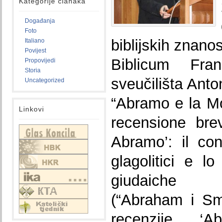
Kategorije članaka
Događanja
Foto
biblijskih znano
Italiano
Povijest
Biblicum Fra
Propovijedi
Storia
sveučilišta Ant
Uncategorized
“Abramo e la Mor
Linkovi
recensione bre
Abramo’: il con
glagolitici e lo
giudaiche p
(“Abraham i Sm
recenzije ‘A