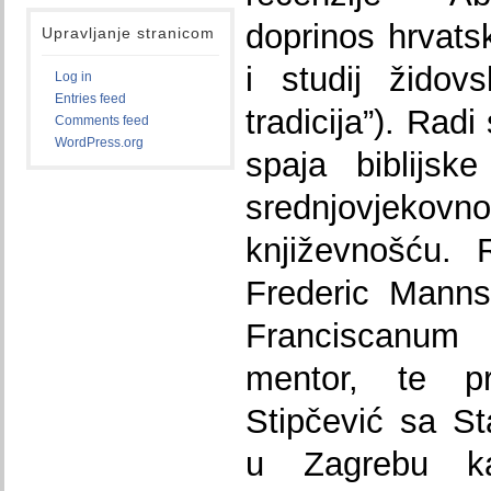
doprinos hrvatsk
Upravljanje stranicom
i studij židovs
Log in
Entries feed
tradicija”). Rad
Comments feed
WordPress.org
spaja biblijsk
srednjovjek
književnošću. 
Frederic Manns
Franciscanu
mentor, te p
Stipčević sa St
u Zagrebu kao