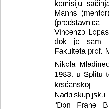
komisiju sačinj
Manns (mentor)
(predstavnica
Vincenzo Lopass
dok je sam č
Fakulteta prof.
Nikola Mladineo
1983. u Splitu t
kršćanskoj 
Nadbiskupijsk
“Don Frane Bu