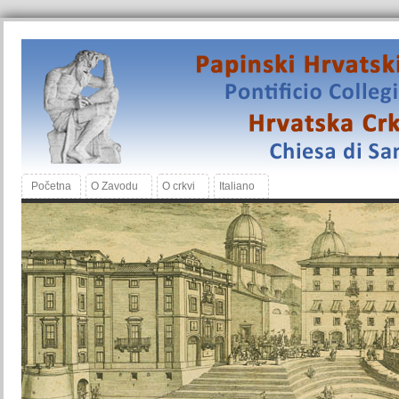
Početna
O Zavodu
O crkvi
Italiano