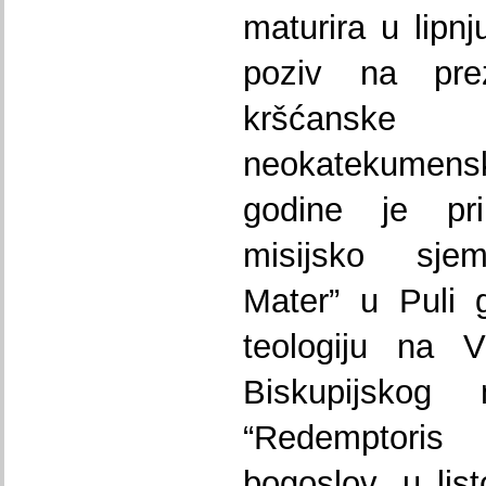
maturira u lipnj
poziv na prez
kršćanske
neokatekumens
godine je pri
misijsko sjem
Mater” u Puli gd
teologiju na V
Biskupijskog 
“Redemptori
bogoslov, u lis