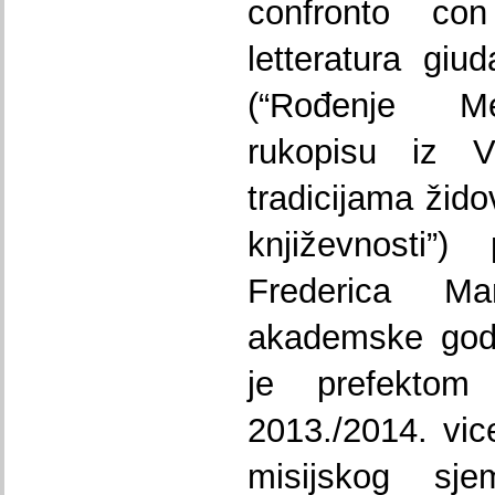
confronto con
letteratura giud
(“Rođenje M
rukopisu iz V
tradicijama žid
književnosti”
Frederica M
akademske god
je prefekto
2013./2014. vic
misijskog sje