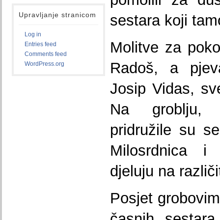
Upravljanje stranicom
sestara koji tam
Log in
Molitve za poko
Entries feed
Comments feed
Radoš, a pjev
WordPress.org
Josip Vidas, sv
Na groblju, 
pridružile su s
Milosrdnica i
djeluju na razli
Posjet grobovim
časnih sestara