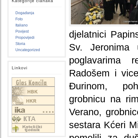
Kategorije članaka
Događanja
Foto
Italiano
djelatnici Papi
Povijest
Propovijedi
Storia
Sv. Jeronima
Uncategorized
poglavarima 
Linkovi
Radošem i vic
Đurinom, po
grobnicu na ri
Verano, grobnic
sestara Kćeri Mi
pomolili za du