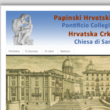
Početna
O Zavodu
O crkvi
Italiano