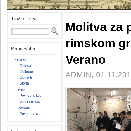
Traži / Trova
Molitva za 
rimskom gr
Mapa weba
Verano
Italiano
Chiesa
Collegio
ADMIN, 01.11.201
Contatti
Storia
O crkvi
Povijest crkve
Unutrašnjost
O Zavodu
Povijest zavoda