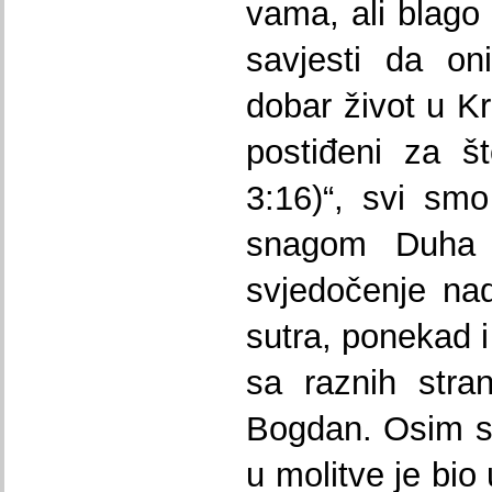
vama, ali blago
savjesti da on
dobar život u K
postiđeni za š
3:16)“, svi smo
snagom Duha 
svjedočenje nade
sutra, ponekad 
sa raznih stra
Bogdan. Osim svi
u molitve je bio