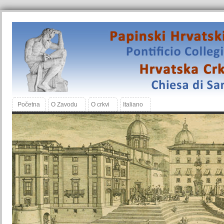
Početna
O Zavodu
O crkvi
Italiano