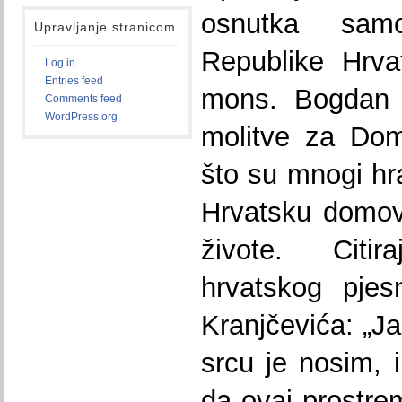
osnutka sam
Upravljanje stranicom
Republike Hrvat
Log in
Entries feed
mons. Bogdan g
Comments feed
WordPress.org
molitve za Do
što su mnogi hra
Hrvatsku domovin
živote. Citir
hrvatskog pjesn
Kranjčevića: „J
srcu je nosim, i
da ovaj prostrem