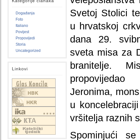
Kategorije članaka
Svetoj Stolici 
Događanja
Foto
u hrvatskoj crk
Italiano
Povijest
dana 29. svibn
Propovijedi
Storia
sveta misa za 
Uncategorized
branitelje. 
Linkovi
propovijedao
Jeronima, mons
u koncelebracij
vršitelja raznih 
Spominjući se