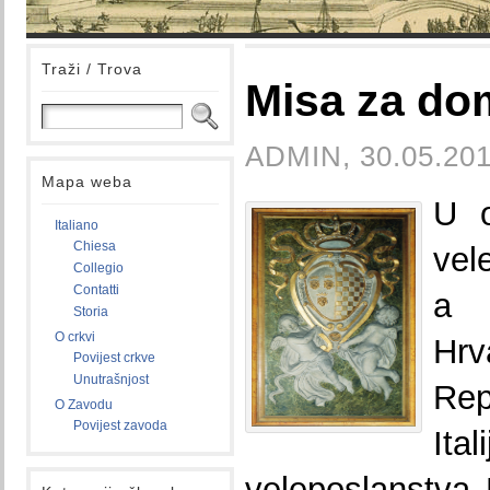
Traži / Trova
Misa za do
ADMIN, 30.05.201
Mapa weba
U o
Italiano
Chiesa
vel
Collegio
Contatti
a 
Storia
O crkvi
Hr
Povijest crkve
Unutrašnjost
Rep
O Zavodu
Povijest zavoda
Itali
veleposlanstva 