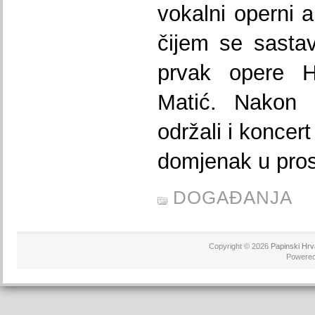
vokalni operni a
čijem se sastav
prvak opere 
Matić. Nakon 
održali i koncer
domjenak u pros
DOGAĐANJA
Copyright © 2026
Papinski Hrv
Powere