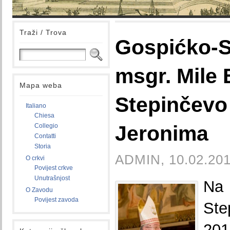
Traži / Trova
Gospićko-S
msgr. Mile 
Mapa weba
Stepinčevo 
Italiano
Chiesa
Jeronima
Collegio
Contatti
Storia
ADMIN, 10.02.201
O crkvi
Povijest crkve
Unutrašnjost
Na 
O Zavodu
Povijest zavoda
St
201