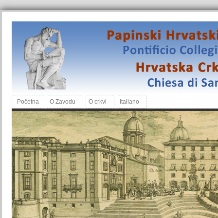
Početna
O Zavodu
O crkvi
Italiano