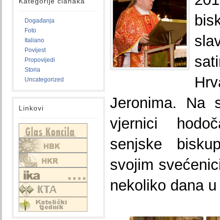
Kategorije članaka
bis
Događanja
Foto
sla
Italiano
Povijest
sa
Propovijedi
Storia
Hrv
Uncategorized
Jeronima. Na s
Linkovi
vjernici hodo
senjske biskup
svojim svećenic
nekoliko dana 