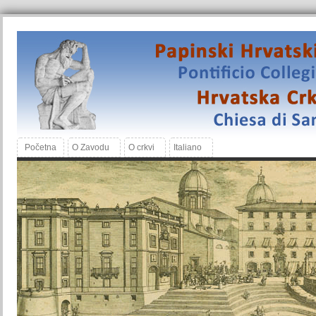
Početna
O Zavodu
O crkvi
Italiano