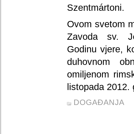
Szentmártoni.
Ovom svetom mi
Zavoda sv. Je
Godinu vjere, k
duhovnom ob
omiljenom rims
listopada 2012. 
DOGAĐANJA