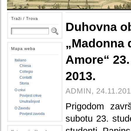
Traži / Trova
Duhovna ob
„Madonna d
Mapa weba
Amore“ 23.
Italiano
Chiesa
2013.
Collegio
Contatti
Storia
ADMIN, 24.11.201
O crkvi
Povijest crkve
Unutrašnjost
Prigodom završ
O Zavodu
Povijest zavoda
subotu 23. stud
studenti Papin