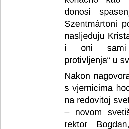
donosi spasen
Szentmártoni p
nasljeduju Krist
i oni sami
protivljenja“ u s
Nakon nagovora
s vjernicima ho
na redovitoj sve
– novom svetiš
rektor Bogdan