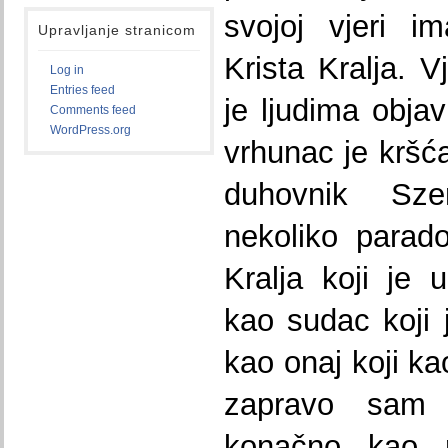
svojoj vjeri i
Upravljanje stranicom
Krista Kralja. V
Log in
Entries feed
je ljudima objav
Comments feed
WordPress.org
vrhunac je kršća
duhovnik Szen
nekoliko parad
Kralja koji je 
kao sudac koji j
kao onaj koji ka
zapravo sam p
konačno kao r