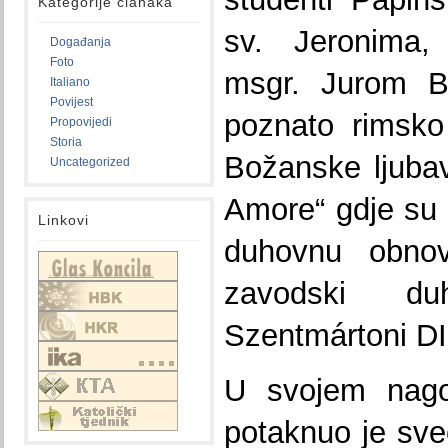
Kategorije članaka
sv. Jeronima,
Događanja
Foto
msgr. Jurom B
Italiano
Povijest
poznato rimsko
Propovijedi
Storia
Božanske ljuba
Uncategorized
Amore“ gdje su 
Linkovi
duhovnu obnov
zavodski du
Szentmártoni DI
U svojem nago
potaknuo je sve