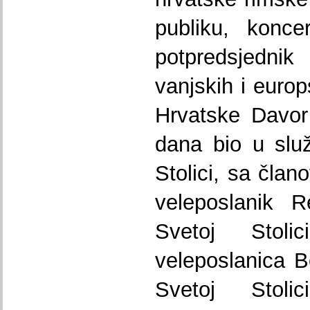
publiku, konce
potpredsjedn
vanjskih i euro
Hrvatske Davor 
dana bio u slu
Stolici, sa član
veleposlanik R
Svetoj Stoli
veleposlanica B
Svetoj Stoli