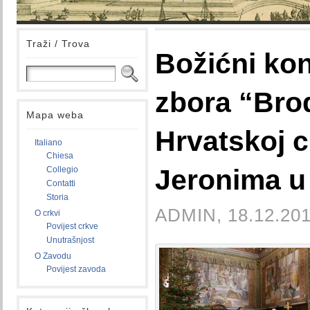
Traži / Trova
Božićni ko
zbora “Brod
Mapa weba
Hrvatskoj c
Italiano
Chiesa
Jeronima u
Collegio
Contatti
Storia
ADMIN, 18.12.201
O crkvi
Povijest crkve
Unutrašnjost
O Zavodu
Povijest zavoda