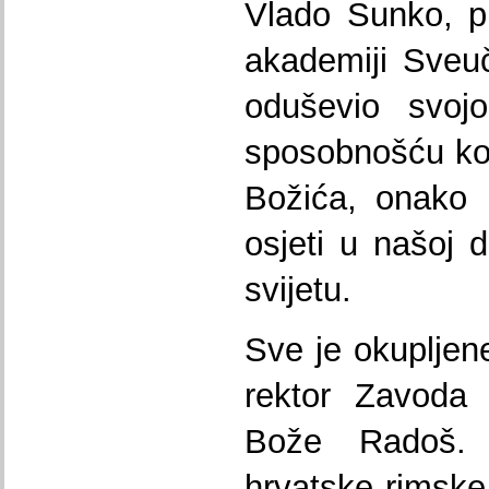
Vlado Sunko, p
akademiji Sveuči
oduševio svojo
sposobnošću kojo
Božića, onako
osjeti u našoj 
svijetu.
Sve je okupljen
rektor Zavoda 
Bože Radoš.
hrvatske rimske 