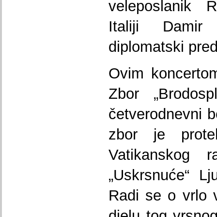
veleposlanik 
Italiji Dami
diplomatski pred
Ovim koncertom
Zbor „Brodospl
četverodnevni 
zbor je prote
Vatikanskog ra
„Uskrsnuće“ Lj
Radi se o vrlo 
djelu tog vrsnog