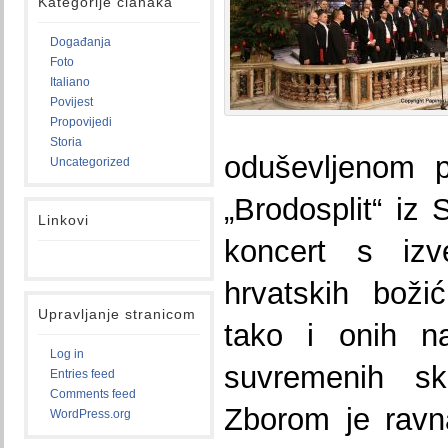
Kategorije članaka
Događanja
Foto
Italiano
Povijest
Propovijedi
Storia
oduševljenom p
Uncategorized
„Brodosplit“ iz 
Linkovi
koncert s izve
hrvatskih boži
Upravljanje stranicom
tako i onih na
Log in
suvremenih sk
Entries feed
Comments feed
Zborom je ravn
WordPress.org