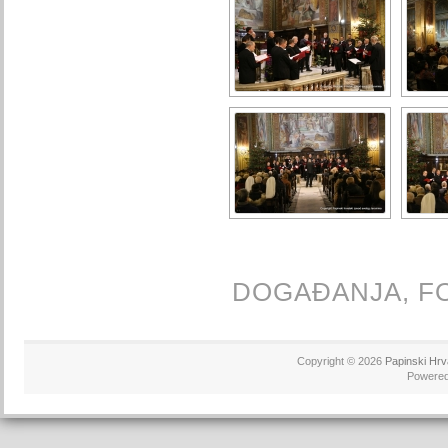
DOGAĐANJA,
F
Copyright © 2026
Papinski Hrv
Powere