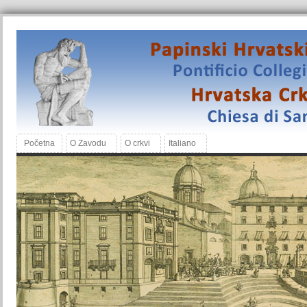
Početna
O Zavodu
O crkvi
Italiano