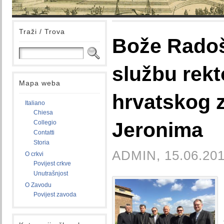
Traži / Trova
Bože Rado
službu rek
Mapa weba
hrvatskog 
Italiano
Chiesa
Jeronima
Collegio
Contatti
Storia
ADMIN, 15.06.201
O crkvi
Povijest crkve
Unutrašnjost
O Zavodu
Povijest zavoda