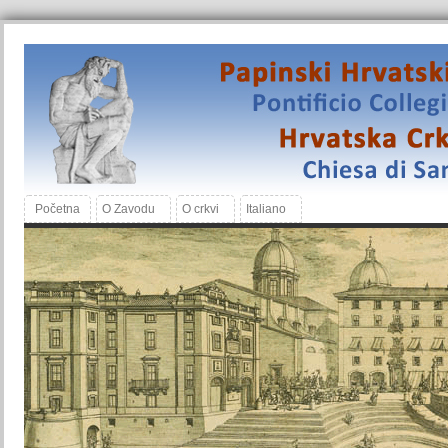
Početna
O Zavodu
O crkvi
Italiano