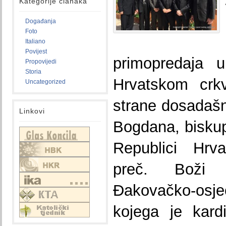
Kategorije članaka
Događanja
Foto
Italiano
Povijest
primopredaja u
Propovijedi
Storia
Hrvatskom crk
Uncategorized
strane dosadašn
Linkovi
Bogdana, biskup
Republici Hrv
preč. Boži 
Đakovačko-os
kojega je kard