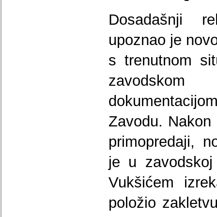
Dosadašnji r
upoznao je novo
s trenutnom si
zavodsko
dokumentaci
Zavodu. Nakon 
primopredaji, 
je u zavodskoj
Vukšićem izrek
položio zakletv