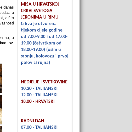
MISA U HRVATSKOJ
je danas
CRKVI SVETOGA
 sudac u
JERONIMA U RIMU
st, a što
važnosti
Crkva je otvorena
tijekom cijele godine
od 7.00-9.00 i od 17.00-
onima, a
ima sv.
19.00
(četvrtkom od
18.00-19.00)
(osim u
srpnju, kolovozu i prvoj
polovici rujna)
NEDJELJE I SVETKOVINE
10.30 - TALIJANSKI
12.00 - TALIJANSKI
18.00 - HRVATSKI
RADNI DAN
07.00 - TALIJANSKI