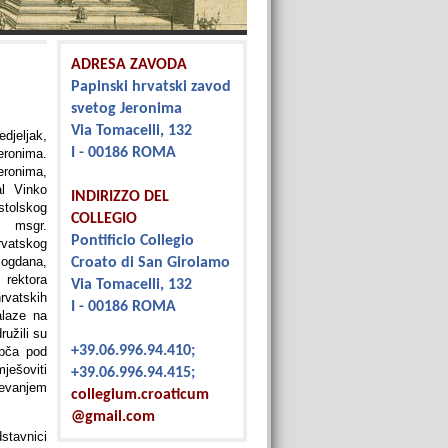
ADRESA ZAVODA
Papinski hrvatski zavod
svetog Jeronima
Via Tomacelli, 132
djeljak,
I - 00186 ROMA
eronima.
eronima,
al Vinko
INDIRIZZO DEL
stolskog
COLLEGIO
e msgr.
Pontificio Collegio
rvatskog
ogdana,
Croato di San Girolamo
 rektora
Via Tomacelli, 132
rvatskih
I - 00186 ROMA
alaze na
ružili su
+39.06.996.94.410;
apča pod
ješoviti
+39.06.996.94.415;
jevanjem
collegium.croaticum
@gmail.com
tavnici