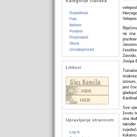
Kategorije članaka
velepo
Događanja
Hercego
Veleposl
Foto
Italiano
Riječim
Povijest
ne zna 
Propovijedi
pozdrav
Storia
Jeronim
Uncategorized
čestitk
Zavodu,
Josipa 
Linkovi
Tumačeć
istaknu
istinom
jest čov
gladuju
Kardinal
Sve vje
životu 
ona dođ
Upravljanje stranicom
također
svjedoč
Log in
kukavica