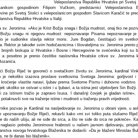
Veleposlanstva Republike Hrvatske pri Svetoj S
slanikom gospodinom Filipom Vučkom, predstavnici Veleposlanstva 
vine pri Svetoj Stolici s veleposlanicom gospođom Slavicom Karačić te pred
anstva Republike Hrvatske u Italiji.
a sv. Jeronima: »Ako je Krist Božja snaga i Božja mudrost, onaj tko ne poz
Božju snagu ni njegovu mudrost: nepoznavanje Pisama nepoznavanje je 
io je sudionike slavlja rektor mons. Jure Bogdan, čestitajući im svetko
a. Rektor je također svim hodočasnicima i štovateljima sv. Jeronima prenio p
e brojnih biskupa iz Hrvatske i Bosne i Hercegovine te svećenika koji su bo
 a posebno je prenio čestitke naslovnika Hrvatske crkve sv. Jeronima k
Bozanića.
i Božju Riječ te govoreći o svetačkom životu sv. Jeronima, kardinal Vink
o je nekoliko izazova proslave svetkovina Svetoga Jeronima: gorljivost i
, kroćenje vlastite naravi, ljubav prema Svetome Pismu i duhovno vodstvo.
jek ukoliko se ostvari u istini i u ljubavi, a ta istina jest utjelovljeni Sin Božji
ći za istinom tražio je zapravo Isusa. I današnji čovjek je gladan istine», 
 potaknuvši sve na traženje istine i mudrosti u traženju pravih vrijednosti.
rnike pozvao je Kardinal na nasljedovanje sv. Jeronima u obrani vjere, u a
te upoznavanju Božje Riječi, rekavši kako «mi svi toliko puta slušamo Riječ
e do naših ušiju, ali ne siđe do srca, a što ne siđe do srca ne pokreće». Kar
 naglasio potrebu Jeronimove hrabrosti u našem javnom djelovanju, prisjeti
anstva novoga hrvatskoga Blaženika te dodavši: »Da je blaženi Miroslav Bul
, ne bi danas bio blaženik«.