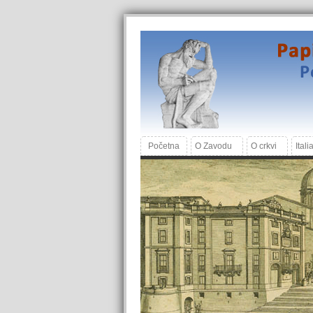
Početna
O Zavodu
O crkvi
Itali