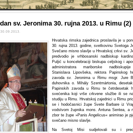
dan sv. Jeronima 30. rujna 2013. u Rimu (2)
30.09.2013.
Hrvatska rimska zajednica proslavila je u pone
30. rujna 2013. godine, svetkovinu Svetoga J
Svečano misno slavlje u Hrvatskoj crkvi sv. J
predvodio je vrhbosanski nadbiskup kardin
Puljić u koncelebraciji biskupa celjskog i apo
administratora mariborske nadbiskupij
Stanislava Lipovšeka, rektora Papinskog h
zavoda sv. Jeronima u Rimu msgr. Jure B
duhovnika o. Mihály Szentmártonia, desetak
Papinskih zavoda u Rimu te četrdesetak h
svećenika koji vrše crkvene službe ili se n
studiju u Rimu. Hrvatskoj zajednici u Rimu prid
se i hodočasnici župe Svete Barbare iz Vr
vodstvom župnika mons. Antuna Sentea, a m
zbor te župe »Panis Angelicus« animirao je p
svečano misno slavlje.
Na Svetoj Misi sudjelovali su i preds