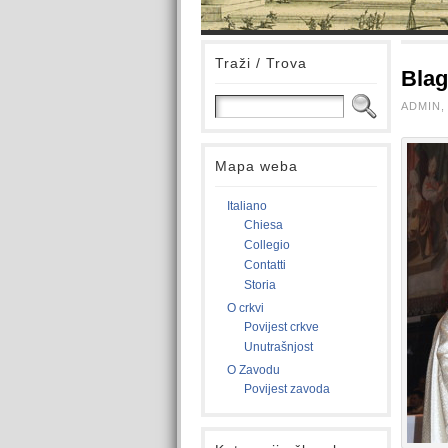
Traži / Trova
Blag
ADMIN, 
Mapa weba
Italiano
Chiesa
Collegio
Contatti
Storia
O crkvi
Povijest crkve
Unutrašnjost
O Zavodu
Povijest zavoda