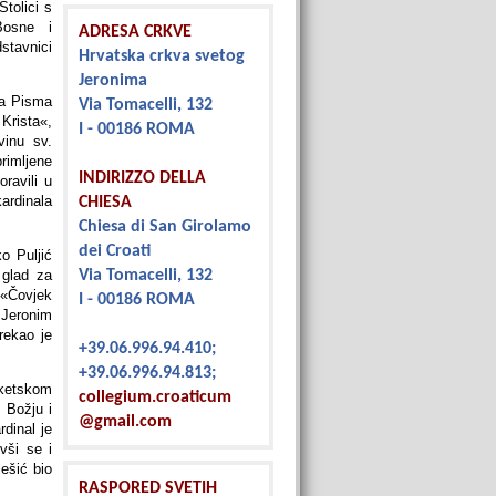
tolici s
Bosne i
ADRESA CRKVE
stavnici
Hrvatska crkva svetog
Jeronima
na Pisma
Via Tomacelli, 132
Krista«,
I - 00186 ROMA
vinu sv.
rimljene
INDIRIZZO DELLA
ravili u
ardinala
CHIESA
Chiesa di San Girolamo
dei Croati
o Puljić
 glad za
Via Tomacelli, 132
 «Čovjek
I - 00186 ROMA
. Jeronim
rekao je
+39.06.996.94.410;
+39.06.996.94.813;
sketskom
collegium.croaticum
 Božju i
@gmail.com
dinal je
vši se i
ešić bio
RASPORED SVETIH