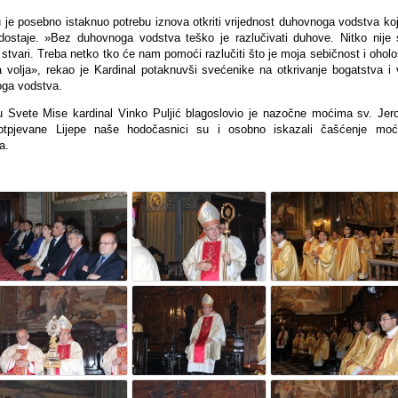
u je posebno istaknuo potrebu iznova otkriti vrijednost duhovnoga vodstva ko
dostaje. »Bez duhovnoga vodstva teško je razlučivati duhove. Nitko nije
j stvari. Treba netko tko će nam pomoći razlučiti što je moja sebičnost i oholo
a volja», rekao je Kardinal potaknuvši svećenike na otkrivanje bogatstva i 
ga vodstva.
u Svete Mise kardinal Vinko Puljić blagoslovio je nazočne moćima sv. Jer
otpjevane Lijepe naše hodočasnici su i osobno iskazali čašćenje moć
a.