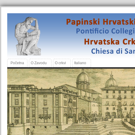
Početna
O Zavodu
O crkvi
Italiano