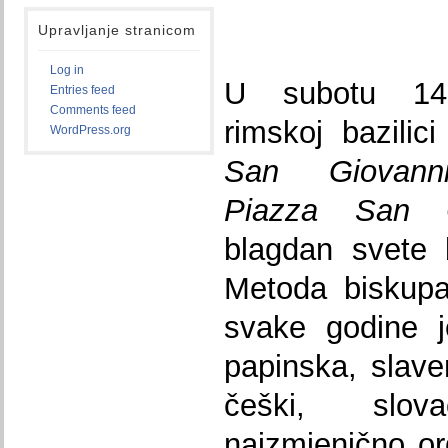
Upravljanje stranicom
Log in
U subotu 14
Entries feed
Comments feed
rimskoj
bazilic
WordPress.org
San Giovann
Piazza San C
blagdan svete 
Metoda biskupa
svake godine j
papinska, slave
češki, slov
naizmjenično org