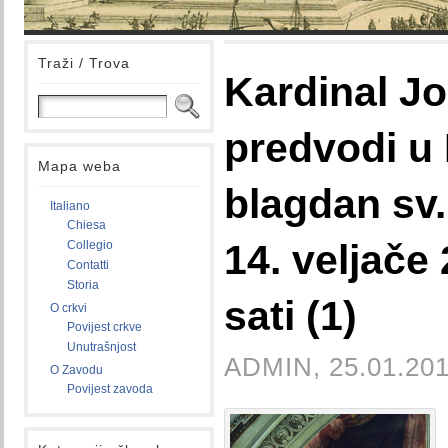
Traži / Trova
Kardinal J
predvodi u 
Mapa weba
blagdan sv.
Italiano
Chiesa
14. veljače 
Collegio
Contatti
Storia
sati (1)
O crkvi
Povijest crkve
Unutrašnjost
ADMIN, 25.01.201
O Zavodu
Povijest zavoda