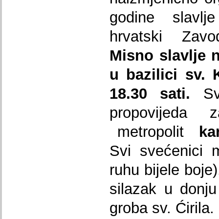
godine slavlje
hrvatski Zav
Misno slavlje 
u bazilici sv.
18.30 sati.
Sve
propovijeda z
metropolit
ka
Svi svećenici 
ruhu bijele boje
silazak u donju
groba sv. Ćirila.