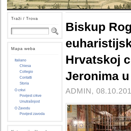
Traži / Trova
Biskup Rog
euharistijsk
Mapa weba
Hrvatskoj c
Italiano
Chiesa
Jeronima u
Collegio
Contatti
Storia
ADMIN, 08.10.201
O crkvi
Povijest crkve
Unutrašnjost
O Zavodu
Povijest zavoda