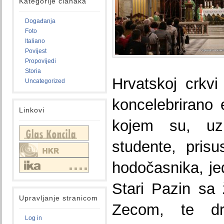
Kategorije članaka
Događanja
Foto
Italiano
Povijest
Propovijedi
Storia
Hrvatskoj crkv
Uncategorized
koncelebrirano e
Linkovi
kojem su, uz
studente, prisu
hodočasnika, je
Stari Pazin sa
Upravljanje stranicom
Zecom, te dr
Log in