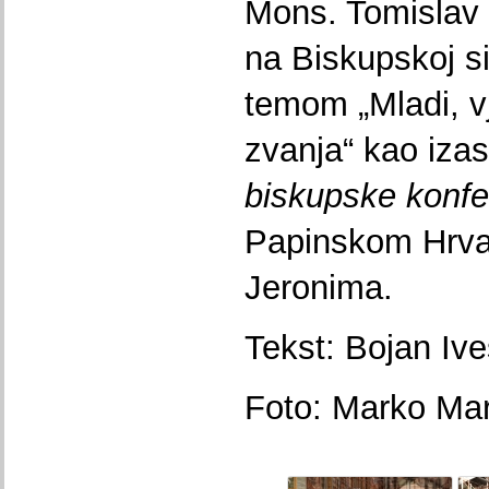
Mons. Tomislav 
na Biskupskoj s
temom „Mladi, vj
zvanja“ kao iza
biskupske konfe
Papinskom Hrva
Jeronima.
Tekst: Bojan Ive
Foto: Marko Mar