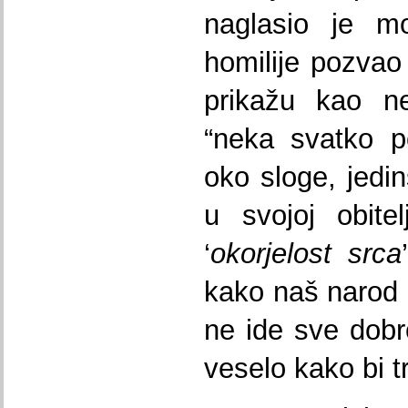
naglasio je m
homilije pozvao
prikažu kao ned
“neka svatko p
oko sloge, jedin
u svojoj obitel
‘
okorjelost srca
kako naš narod 
ne ide sve dobro
veselo kako bi t