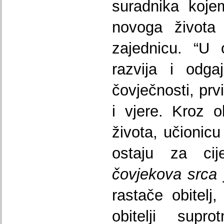
suradnika koje
novoga života 
zajednicu. “U o
razvija i odga
čovječnosti, prv
i vjere. Kroz o
života, učionicu
ostaju za cij
čovjekova srca
rastače obitelj,
obitelji sup