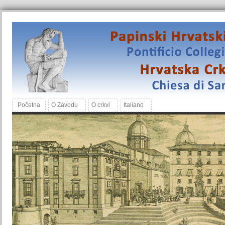
Početna
O Zavodu
O crkvi
Italiano