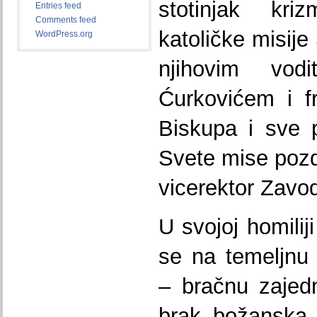
stotinjak kri
Entries feed
Comments feed
katoličke misije
WordPress.org
njihovim vodi
Ćurkovićem i fr
Biskupa i sve 
Svete mise pozd
vicerektor Zavod
U svojoj homilij
se na temeljnu 
– bračnu zajedn
brak božanska 