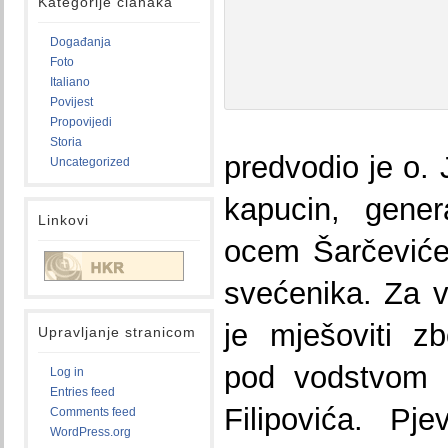
Kategorije članaka
Događanja
Foto
Italiano
Povijest
Propovijedi
Storia
predvodio je o. 
Uncategorized
kapucin, gener
Linkovi
ocem Šarčeviće
svećenika. Za v
je mješoviti z
Upravljanje stranicom
pod vodstvom 
Log in
Entries feed
Filipovića. Pj
Comments feed
WordPress.org