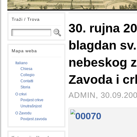
Traži / Trova
30. rujna 20
blagdan sv.
Mapa weba
nebeskog z
Italiano
Chiesa
Zavoda i cr
Collegio
Contatti
Storia
ADMIN, 30.09.200
O crkvi
Povijest crkve
Unutrašnjost
O Zavodu
Povijest zavoda