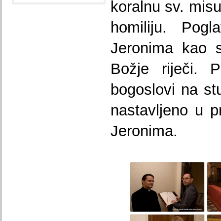
koralnu sv. mis
homiliju. Pogl
Jeronima kao sl
Božje riječi. P
bogoslovi na stu
nastavljeno u p
Jeronima.