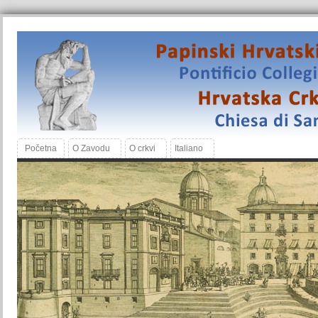
Početna
O Zavodu
O crkvi
Italiano