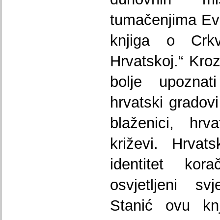
tumačenjima Eva
knjiga o Crk
Hrvatskoj.“ Kro
bolje upoznat
hrvatski gradovi
blaženici, hrv
križevi. Hrvats
identitet kor
osvjetljeni sv
Stanić ovu kn