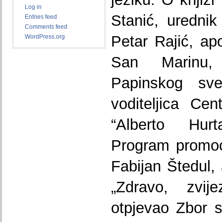
Log in
Stanić, uredni
Entries feed
Comments feed
Petar Rajić, apos
WordPress.org
San Marinu,
Papinskog sveu
voditeljica Cen
“Alberto Hur
Program promoci
Fabijan Štedul
„Zdravo, zvi
otpjevao Zbor 