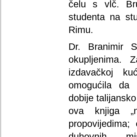
čelu s vlč. Br
studenta na st
Rimu.
Dr. Branimir S
okupljenima. Z
izdavačkoj ku
omogućila da k
dobije talijansk
ova knjiga „
propovijedima;
duhovnih mi