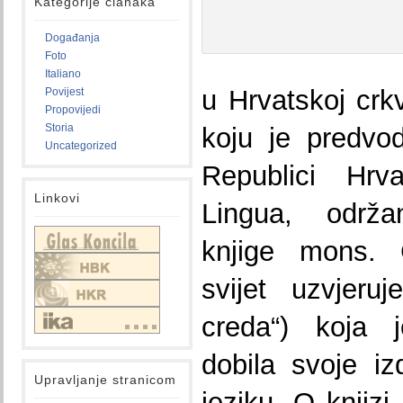
Kategorije članaka
Događanja
Foto
Italiano
u Hrvatskoj crk
Povijest
Propovijedi
Storia
koju je predvod
Uncategorized
Republici Hrv
Linkovi
Lingua, održa
knjige mons. 
svijet uzvjeru
creda“) koja 
dobila svoje iz
Upravljanje stranicom
jeziku. O knjizi