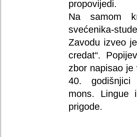
propovijedi.
Na samom kra
svećenika-st
Zavodu izveo j
credat“. Popije
zbor napisao je 
40. godišnjici
mons. Lingue 
prigode.