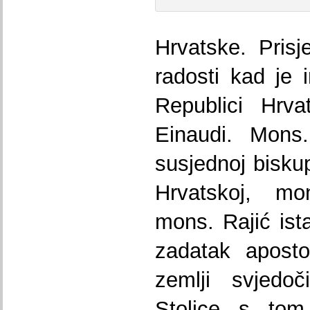
Hrvatske. Prisj
radosti kad je 
Republici Hrva
Einaudi. Mons
susjednoj biskup
Hrvatskoj, mo
mons. Rajić ist
zadatak aposto
zemlji svjedoč
Stolice s to