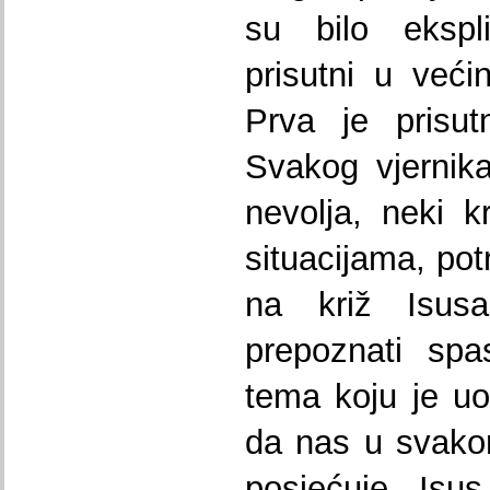
su bilo ekspli
prisutni u većin
Prva je prisut
Svakog vjernik
nevolja, neki k
situacijama, pot
na križ Isus
prepoznati spa
tema koju je uoč
da nas u svako
posjećuje Isus