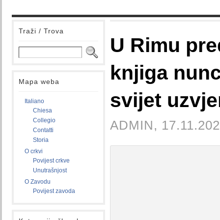
Traži / Trova
U Rimu pre
knjiga nun
Mapa weba
svijet uzvje
Italiano
Chiesa
Collegio
ADMIN, 17.11.202
Contatti
Storia
O crkvi
Povijest crkve
Unutrašnjost
O Zavodu
Povijest zavoda