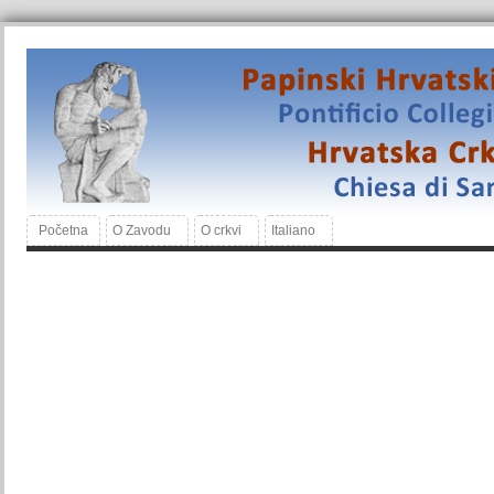
Početna
O Zavodu
O crkvi
Italiano