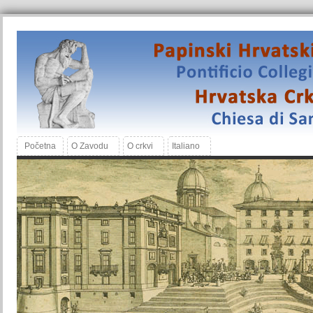
Početna
O Zavodu
O crkvi
Italiano