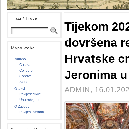
Traži / Trova
Tijekom 20
dovršena re
Mapa weba
Hrvatske cr
Italiano
Chiesa
Jeronima u
Collegio
Contatti
Storia
ADMIN, 16.01.202
O crkvi
Povijest crkve
Unutrašnjost
O Zavodu
Povijest zavoda