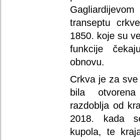
Gagliardijevo
transeptu crkve
1850. koje su ve
funkcije čekaj
obnovu.
Crkva je za sve 
bila otvoren
razdoblja od kra
2018. kada se
kupola, te kraj