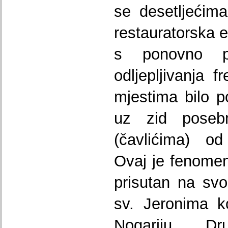
se desetljećima
restauratorska e
s ponovno p
odljepljivanja 
mjestima bilo po
uz zid poseb
(čavlićima) od
Ovaj je fenome
prisutan na svod
sv. Jeronima ko
Nogariju. D