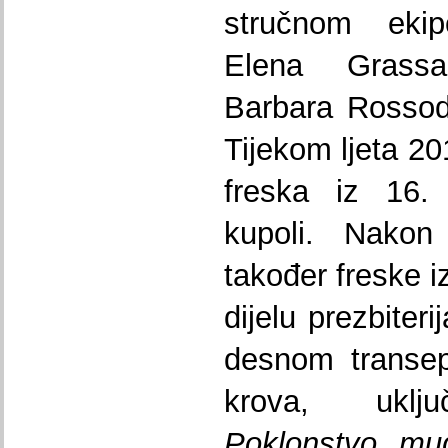
stručnom ekipo
Elena Grassa
Barbara Rossodi
Tijekom ljeta 20
freska iz 16. 
kupoli. Nakon
također freske i
dijelu prezbiteri
desnom transep
krova, uključ
Poklonstvo mu