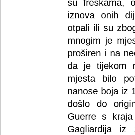
su freskama, o
iznova onih di
otpali ili su zb
mnogim je mjest
proširen i na ne
da je tijekom 
mjesta bilo po
nanose boja iz 
došlo do origi
Guerre s kraja 
Gagliardija iz