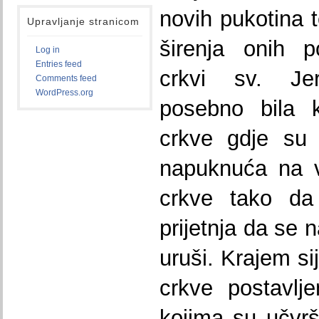
novih pukotina t
Upravljanje stranicom
širenja onih p
Log in
Entries feed
crkvi sv. Jer
Comments feed
WordPress.org
posebno bila k
crkve gdje su 
napuknuća na v
crkve tako da 
prijetnja da se 
uruši. Krajem si
crkve postavlje
kojima su učvrš