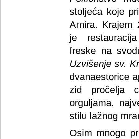
stoljeća koje pr
Arnira. Krajem
je restauracij
freske na svod
Uzvišenje sv. Kr
dvanaestorice ap
zid pročelja 
orguljama, najv
stilu lažnog mr
Osim mnogo praš