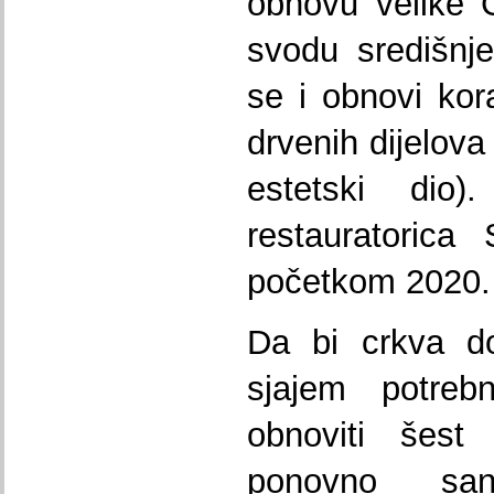
obnovu velike G
svodu središnje
se i obnovi kor
drvenih dijelova
estetski dio
restauratorica
početkom 2020.
Da bi crkva do
sjajem potreb
obnoviti šest 
ponovno san