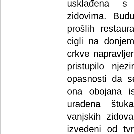
usklađena s
zidovima. Bud
prošlih restaur
cigli na donjem
crkve napravlje
pristupilo nje
opasnosti da se
ona obojana i
urađena štukat
vanjskih zidova
izvedeni od tv