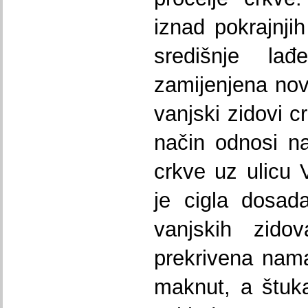
iznad pokrajnjih
središnje la
zamijenjena nov
vanjski zidovi 
način odnosi na
crkve uz ulicu 
je cigla dosad
vanjskih zido
prekrivena nam
maknut, a štuk