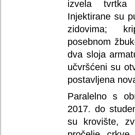
izvela tvrtk
Injektirane su 
zidovima; k
posebnom žbuko
dva sloja armat
učvršćeni su ot
postavljena nova
Paralelno s ob
2017. do studen
su krovište, zv
pročelje crkve.