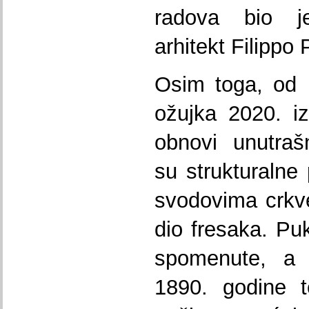
radova bio j
arhitekt Filippo
Osim toga, od 
ožujka 2020. i
obnovi unutraš
su strukturalne
svodovima crkve 
dio fresaka. Puk
spomenute, a 
1890. godine 