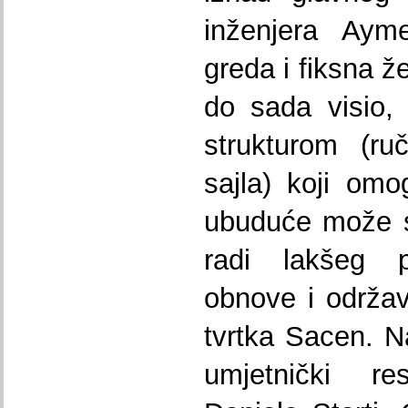
inženjera Aym
greda i fiksna ž
do sada visio,
strukturom (ru
sajla) koji om
ubuduće može s
radi lakšeg p
obnove i održav
tvrtka Sacen. N
umjetnički re