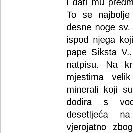
i dati mu predmn
To se najbolje
desne noge sv.
ispod njega koj
pape Siksta V.
natpisu. Na kr
mjestima velik
minerali koji s
dodira s vod
desetljeća n
vjerojatno zbo