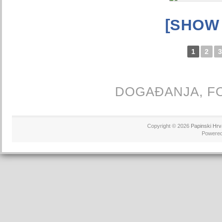
[SHOW
1
2
3
DOGAĐANJA,
F
Copyright © 2026
Papinski Hrv
Powere