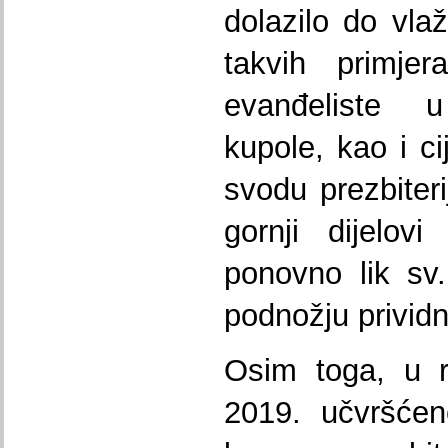
dolazilo do vla
takvih primjer
evanđeliste 
kupole, kao i ci
svodu prezbiteri
gornji dijelov
ponovno lik sv
podnožju privid
Osim toga, u r
2019. učvršćen