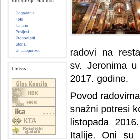
Kategorije članaka
Događanja
Foto
Italiano
Povijest
Propovijedi
Storia
radovi na resta
Uncategorized
sv. Jeronima u
Linkovi
2017. godine.
Povod radovima 
snažni potresi k
listopada 2016.
Italije. Oni su