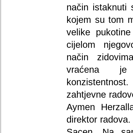
način istaknuti
kojem su tom m
velike pukotin
cijelom njego
način zidovim
vraćena je
konzistentnos
zahtjevne radove
Aymen Herzalla
direktor radova.
Sacen. Na san