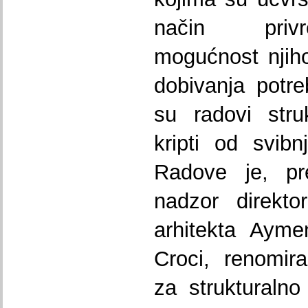
način privr
mogućnost njih
dobivanja potre
su radovi stru
kripti od svib
Radove je, pr
nadzor direkto
arhitekta Ayme
Croci, renomir
za strukturalno 