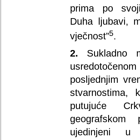
prima po svoji
Duha ljubavi, 
5
vječnost”
.
2.
Sukladno mi
usredotočen
posljednjim vr
stvarnostima, 
putujuće Cr
geografskom 
ujedinjeni u