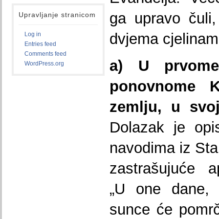
ga upravo čuli
Upravljanje stranicom
dvjema cjelinama
Log in
Entries feed
Comments feed
a) U prvome
WordPress.org
ponovnome K
zemlju, u svoj
Dolazak je opi
navodima iz Star
zastrašujuće a
„U one dane, n
sunce će pomrč