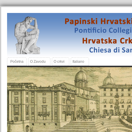
Početna
O Zavodu
O crkvi
Italiano