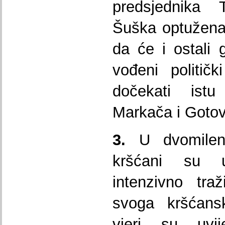
predsjednika
Šuška optužena
da će i ostali g
vođeni politič
dočekati istu
Markača i Gotov
3.
U dvomilenij
kršćani su 
intenzivno traž
svoga kršćansk
vjeri su uvij