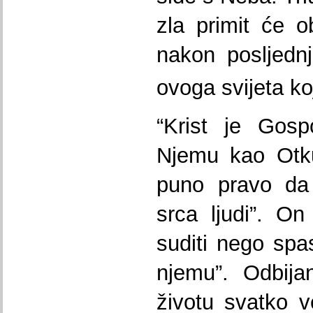
zla primit će o
nakon posljedn
ovoga svijeta koj
“Krist je Gosp
Njemu kao Otkup
puno pravo da 
srca ljudi”. On
suditi nego spasi
njemu”. Odbija
životu svatko 