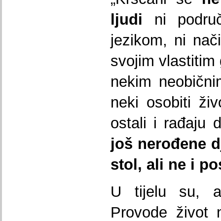
ljudi
ni područ
jezikom, ni nač
svojim vlastitim
nekim neobični
neki osobiti ži
ostali i rađaju 
jo
š
nero
đ
ene
d
stol
,
ali
ne
i
po
U tijelu su, a
Provode život 