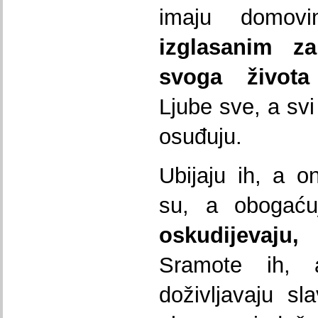
imaju domov
izglasanim
z
svoga
ž
ivota
Ljube sve, a svi
osuđuju.
Ubijaju ih, a on
su, a obogać
oskudijevaju
Sramote ih,
doživljavaju sl