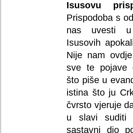
Isusovu pri
Prispodoba s od
nas uvesti u 
Isusovih apokali
Nije nam ovdje 
sve te pojave 
što piše u evand
istina što ju C
čvrsto vjeruje d
u slavi suditi
sastavni dio p