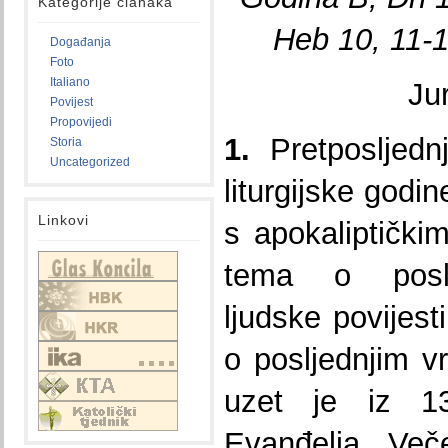
Kategorije članaka
Heb 10, 11-1
Događanja
Foto
Italiano
Ju
Povijest
Propovijedi
1.
Pretposljednj
Storia
Uncategorized
liturgijske godi
Linkovi
s apokaliptičk
tema o poslj
ljudske povijest
o posljednjim 
uzet je iz 13
Evanđelja. Več