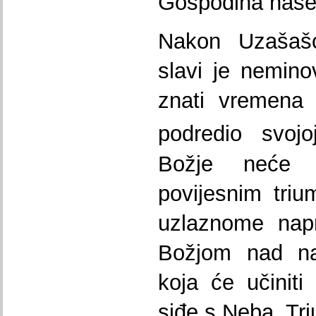
Gospodina našeg
Nakon Uzašaš
slavi je nemin
znati vremena 
podredio svojoj
Božje neće 
povijesnim tri
uzlaznome nap
Božjom nad na
koja će učiniti
siđe s Neba. Tr