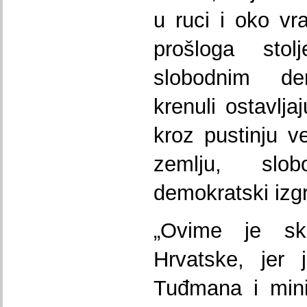
u ruci i oko vr
prošloga st
slobodnim de
krenuli ostavlja
kroz pustinju v
zemlju, slo
demokratski izg
„Ovime je ski
Hrvatske, jer 
Tuđmana i mini