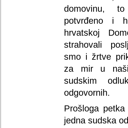
domovinu, t
potvrđeno i h
hrvatskoj Domo
strahovali posl
smo i žrtve pr
za mir u naš
sudskim odl
odgovornih.
Prošloga petka
jedna sudska odl