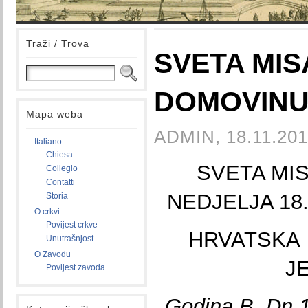
Traži / Trova
SVETA MIS
DOMOVINU 
Mapa weba
ADMIN, 18.11.201
Italiano
Chiesa
SVETA MI
Collegio
Contatti
NEDJELJA 18
Storia
O crkvi
Povijest crkve
HRVATSKA
Unutrašnjost
O Zavodu
J
Povijest zavoda
Godina B, Dn 12