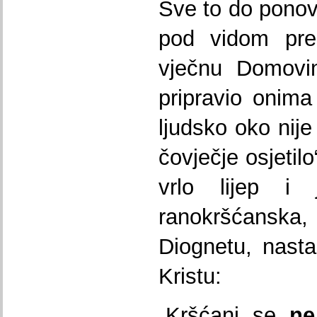
Sve to do ponov
pod vidom pre
vječnu Domovi
pripravio onima
ljudsko oko nije
čovječje osjetilo
vrlo lijep i 
ranokršćanska,
Diognetu, nast
Kristu:
„Kršćani se
ne