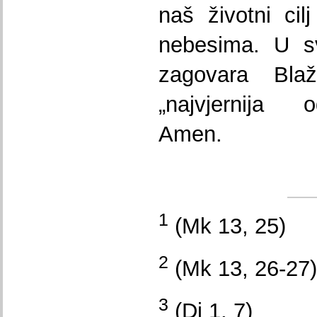
naš životni ci
nebesima. U 
zagovara Blaž
„najvjernija o
Amen.
1
(Mk 13, 25)
2
(Mk 13, 26-27)
3
(Dj 1, 7)