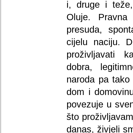
i, druge i tež
Oluje. Pravna
presuda, spont
cijelu naciju. D
proživljavati 
dobra, legitim
naroda pa tako 
dom i domovinu,
povezuje u sve
što proživljava
danas, živjeli s