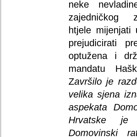
neke nevladi
zajedničkog z
htjele mijenjati
prejudicirati 
optužena i drž
mandatu Haško
Z
avršilo je raz
velika sjena izn
aspekata Domo
Hrvatske je
Domovinski ra