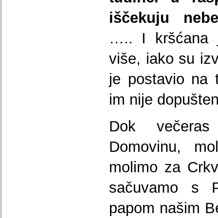
iščekuju nebe
….. I kršćana
više, iako su i
je postavio na 
im nije dopušten
Dok večeras
Domovinu, mol
molimo za Crk
sačuvamo s Pe
papom našim Be