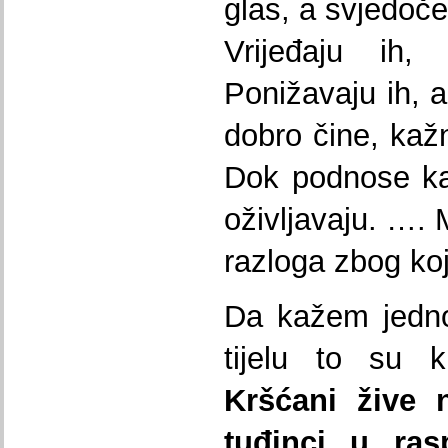
glas, a svjedoče
Vrijeđaju ih, 
Ponižavaju ih, a
dobro čine, kažn
Dok podnose ka
oživljavaju. …. M
razloga zbog koj
Da kažem jedno
tijelu to su k
Kršćani žive 
tuđinci u rasp