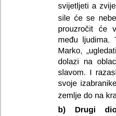
svijetljeti a zv
sile će se nebes
prouzročit će v
među ljudima. 
Marko, „ugledat
dolazi na obla
slavom. I razasl
svoje izabranike
zemlje do na kra
b) Drugi di