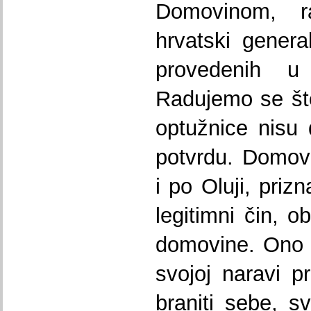
Domovinom, 
hrvatski genera
provedenih u 
Radujemo se što
optužnice nisu d
potvrdu. Domovin
i po Oluji, priz
legitimni čin, o
domovine. Ono 
svojoj naravi p
braniti sebe, sv