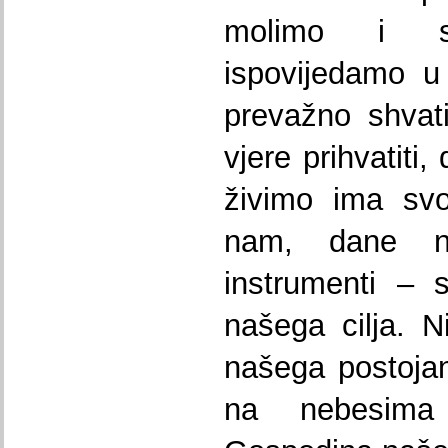
molimo i s
ispovijedamo u 
prevažno shvat
vjere prihvatiti
živimo ima svo
nam, dane n
instrumenti – 
našega cilja. N
našega postoja
na nebesima