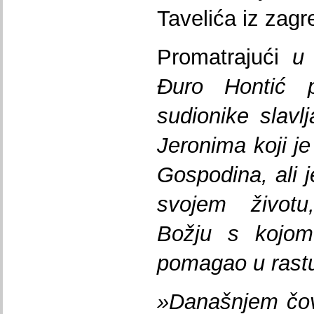
Tavelića iz zagr
Promatrajući
Đuro Hontić p
sudionike slavl
Jeronima koji j
Gospodina, ali j
svojem životu,
Božju s kojom
pomagao u rast
»Današnjem čov