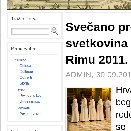
Traži / Trova
Svečano pr
svetkovina 
Mapa weba
Rimu 2011.
Italiano
Chiesa
Collegio
ADMIN, 30.09.201
Contatti
Storia
Hr
O crkvi
Povijest crkve
bo
Unutrašnjost
O Zavodu
red
Povijest zavoda
se 