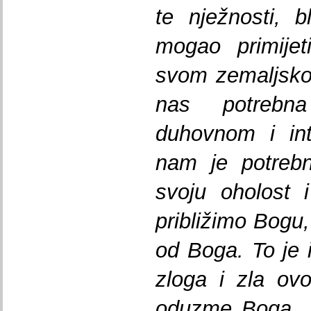
te nježnosti, b
mogao primijet
svom zemaljsko
nas potrebn
duhovnom i int
nam je potrebn
svoju oholost 
približimo Bogu
od Boga. To je i
zloga i zla ov
oduzme Boga. J