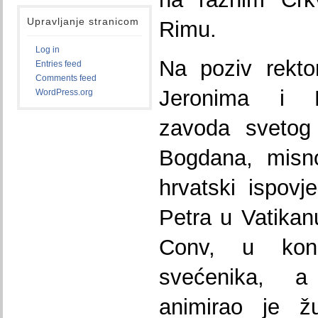
Upravljanje stranicom
Rimu.
Log in
Na poziv rekto
Entries feed
Comments feed
Jeronima i P
WordPress.org
zavoda svetog
Bogdana, misno
hrvatski ispovj
Petra u Vatika
Conv, u konce
svećenika, a 
animirao je ž