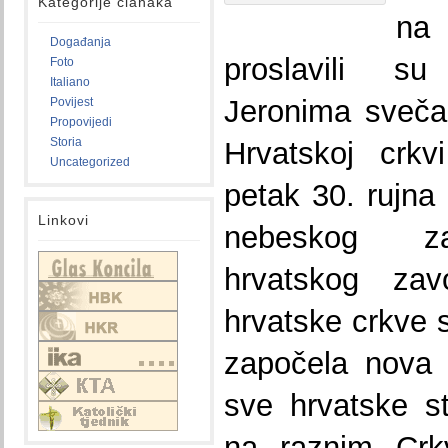
Kategorije članaka
na
Događanja
proslavili s
Foto
Italiano
Jeronima sveča
Povijest
Propovijedi
Storia
Hrvatskoj crkv
Uncategorized
petak 30. rujna
Linkovi
nebeskog za
hrvatskog za
hrvatske crkve s
započela nova
sve hrvatske s
na raznim Crkv