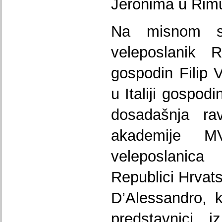
Jeronima u Rim
Na misnom sl
veleposlanik R
gospodin Filip 
u Italiji gospod
dosadašnja rav
akademije M
veleposlanica
Republici Hrva
D’Alessandro, k
predstavnici 