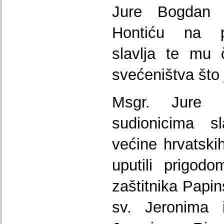
Jure Bogdan 
Hontiću na p
slavlja te mu č
svećeništva što 
Msgr. Jure 
sudionicima sl
većine hrvatski
uputili prigod
zaštitnika Papi
sv. Jeronima 