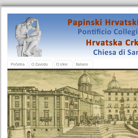
Početna
O Zavodu
O crkvi
Italiano