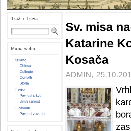
Traži / Trova
Sv. misa n
Katarine K
Mapa weba
Kosača
Italiano
Chiesa
Collegio
ADMIN, 25.10.201
Contatti
Storia
Vr
O crkvi
Povijest crkve
kar
Unutrašnjost
O Zavodu
bo
Povijest zavoda
za