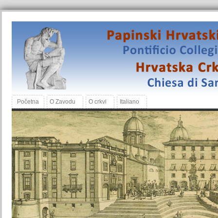
Početna
O Zavodu
O crkvi
Italiano