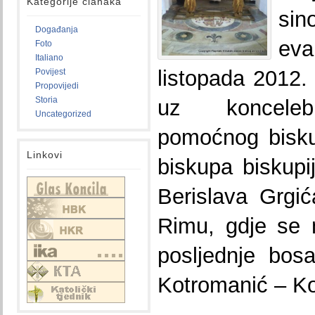
Kategorije članaka
s
Događanja
evan
Foto
Italiano
listopada 2012.
Povijest
Propovijedi
Storia
uz koncelebr
Uncategorized
pomoćnog bisk
Linkovi
biskupa biskup
Berislava Grgić
Rimu, gdje se 
posljednje bosa
Kotromanić – K