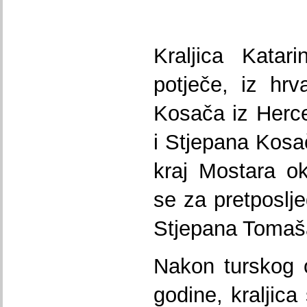
Kraljica Katar
potječe, iz hrva
Kosača iz Herc
i Stjepana Kosa
kraj Mostara o
se za pretposlj
Stjepana Tomaš
Nakon turskog 
godine, kraljica