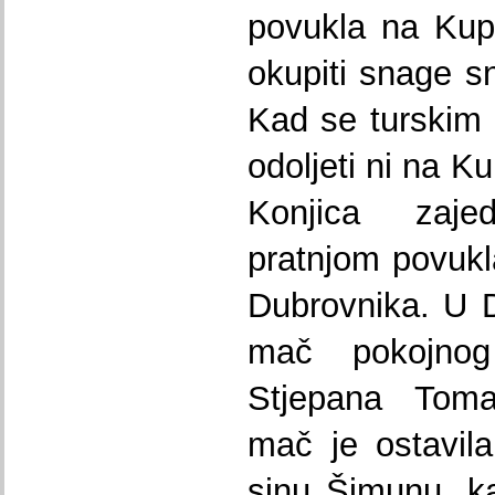
povukla na Kup
okupiti snage s
Kad se turskim 
odoljeti ni na K
Konjica zaj
pratnjom povukl
Dubrovnika. U D
mač pokojnog
Stjepana Toma
mač je ostavil
sinu Šimunu, k