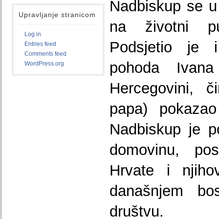
Nadbiskup se u 
Upravljanje stranicom
na životni pu
Log in
Podsjetio je 
Entries feed
Comments feed
pohoda Ivana
WordPress.org
Hercegovini, č
papa) pokazao
Nadbiskup je p
domovinu, po
Hrvate i njiho
današnjem bos
društvu.