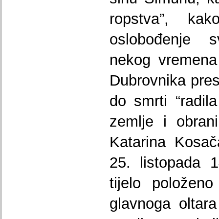
ropstva”, k
oslobođenje 
nekog vremena k
Dubrovnika prese
do smrti “radil
zemlje i obrani
Katarina Kosač
25. listopada 
tijelo položen
glavnoga oltara