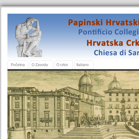
Početna
O Zavodu
O crkvi
Italiano