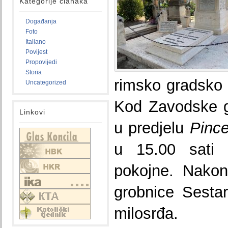
Kategorije članaka
Događanja
Foto
Italiano
Povijest
Propovijedi
Storia
rimsko gradsko
Uncategorized
Kod Zavodske g
Linkovi
u predjelu
Pince
u 15.00 sati 
pokojne. Nakon
grobnice Sestar
milosrđa.