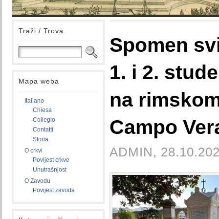
Traži / Trova
Spomen svi
1. i 2. stu
Mapa weba
na rimskom
Italiano
Chiesa
Campo Ver
Collegio
Contatti
Storia
ADMIN, 28.10.202
O crkvi
Povijest crkve
Unutrašnjost
O Zavodu
Povijest zavoda