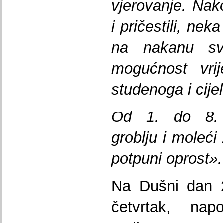
vjerovanje. Nako
i pričestili, ne
na nakanu s
mogućnost vr
studenoga i cije
Od 1. do 8. 
groblju i moleći
potpuni oprost».
Na Dušni dan 2
četvrtak, n