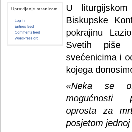
U liturgijskom
Upravljanje stranicom
Biskupske Konf
Log in
Entries feed
pokrajinu Lazi
Comments feed
WordPress.org
Svetih piše
svećenicima i 
kojega donosimo
«Neka se oba
mogućnosti p
oprosta za mr
posjetom jednoj 