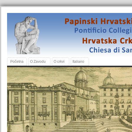
Početna
O Zavodu
O crkvi
Italiano