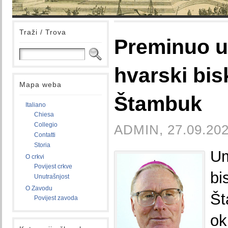
Traži / Trova
Preminuo u
hvarski bi
Mapa weba
Štambuk
Italiano
Chiesa
Collegio
ADMIN, 27.09.202
Contatti
Storia
U
O crkvi
Povijest crkve
b
Unutrašnjost
O Zavodu
Š
Povijest zavoda
ok