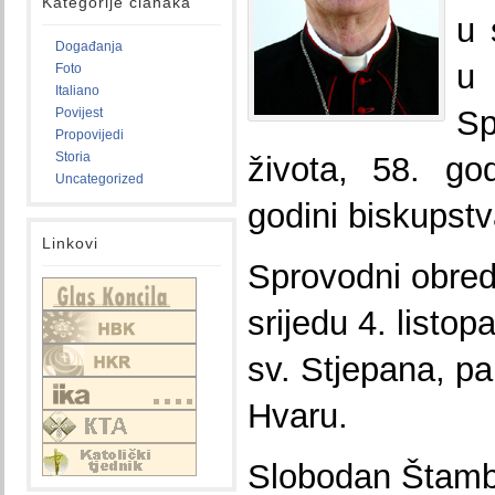
Kategorije članaka
u 
Događanja
u
Foto
Italiano
S
Povijest
Propovijedi
Storia
života, 58. go
Uncategorized
godini biskupstv
Linkovi
Sprovodni obredi
srijedu 4. listop
sv. Stjepana, p
Hvaru.
Slobodan Štambu