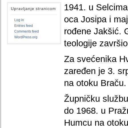
1941. u Selcima
Upravljanje stranicom
oca Josipa i ma
Log in
Entries feed
rođene Jakšić. G
Comments feed
WordPress.org
teologije završio
Za svećenika Hv
zaređen je 3. sr
na otoku Braču.
Župničku službu
do 1968. u Praž
Humcu na otoku