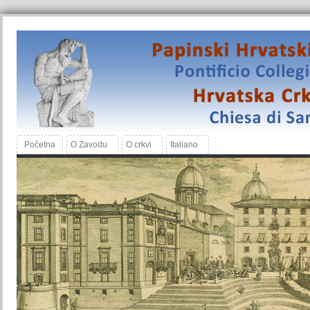
Početna
O Zavodu
O crkvi
Italiano