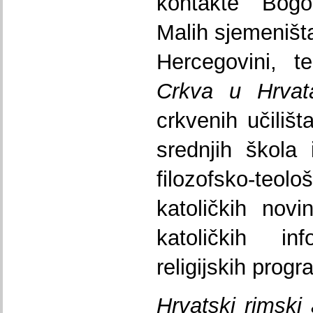
kontakte Bogo
Malih sjemeništa
Hercegovini, t
Crkva u Hrvat
crkvenih učilišt
srednjih škola 
filozofsko-t
katoličkih novin
katoličkih in
religijskih prog
Hrvatski rimski