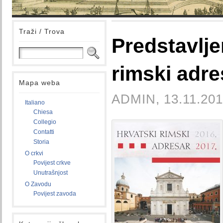
Traži / Trova
Predstavlje
rimski adre
Mapa weba
ADMIN, 13.11.201
Italiano
Chiesa
Collegio
Contatti
Storia
O crkvi
Povijest crkve
Unutrašnjost
O Zavodu
Povijest zavoda