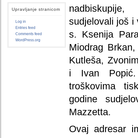
nadbiskupij
Upravljanje stranicom
sudjelovali još 
Log in
Entries feed
s. Ksenija Par
Comments feed
WordPress.org
Miodrag Brkan, 
Kutleša, Zvonimi
i Ivan Popić
troškovima tis
godine sudjelo
Mazzetta.
Ovaj adresar im