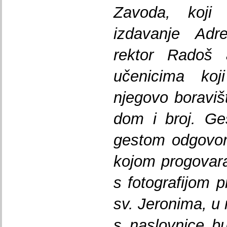
Zavoda, koji
izdavanje Adre
rektor Radoš 
učenicima koj
njegovo boraviš
dom i broj. Ges
gestom odgovora
kojom progovara
s fotografijom 
sv. Jeronima, u 
s naslovnice b