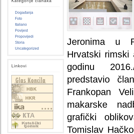
Kategorije članaka
Događanja
Foto
Italiano
Povijest
Propovijedi
Jeronima u R
Storia
Uncategorized
Hrvatski rimsk
godinu 2016
Linkovi
predstavio čl
Frankopan Veli
makarske nadb
grafički oblik
Tomislav Hačko