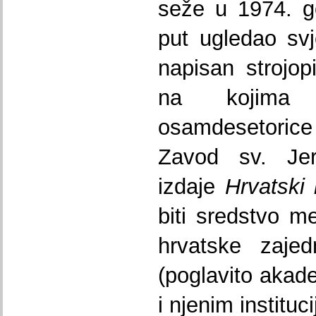
seže u 1974. g
put ugledao svj
napisan strojop
na kojima
osamdesetorice
Zavod sv. Je
izdaje
Hrvatski 
biti sredstvo 
hrvatske zajed
(poglavito akad
i njenim institu