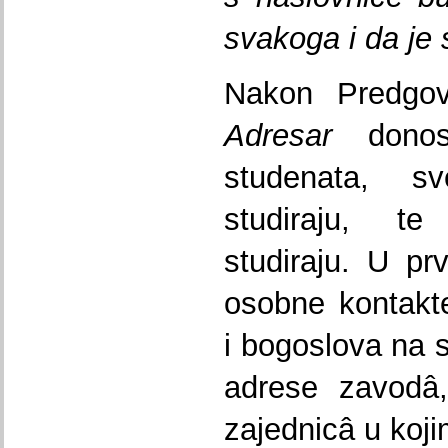
svakoga i da je
Nakon Predgovo
Adresar
donosi
studenata, sv
studiraju, te 
studiraju. U p
osobne kontakt
i bogoslova na st
adrese zavodâ, 
zajednicâ u koji