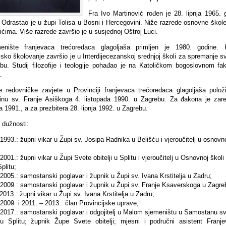
Fra Ivo Martinović rođen je 28. lipnja 1965. 
. Odrastao je u župi Tolisa u Bosni i Hercegovini. Niže razrede osnovne škole
ićima. Više razrede završio je u susjednoj Oštroj Luci.
nište franjevaca trećoredaca glagoljaša primljen je 1980. godine. 
jsko školovanje završio je u Interdijecezanskoj srednjoj školi za spremanje s
bu. Studij filozofije i teologije pohađao je na Katoličkom bogoslovnom fak
.
 redovničke zavjete u Provinciji franjevaca trećoredaca glagoljaša polož
inu sv. Franje Asiškoga 4. listopada 1990. u Zagrebu. Za đakona je zar
a 1991., a za prezbitera 28. lipnja 1992. u Zagrebu.
 dužnosti:
1993.: župni vikar u Župi sv. Josipa Radnika u Belišću i vjeroučitelj u osnovn
2001.: župni vikar u Župi Svete obitelji u Splitu i vjeroučitelj u Osnovnoj školi
Splitu;
2005.: samostanski poglavar i župnik u Župi sv. Ivana Krstitelja u Zadru;
 2009.: samostanski poglavar i župnik u Župi sv. Franje Ksaverskoga u Zagre
2013.: župni vikar u Župi sv. Ivana Krstitelja u Zadru;
2009. i 2011. – 2013.: član Provincijske uprave;
 2017.: samostanski poglavar i odgojitelj u Malom sjemeništu u Samostanu sv
u Splitu; župnik Župe Svete obitelji; mjesni i područni asistent Franj