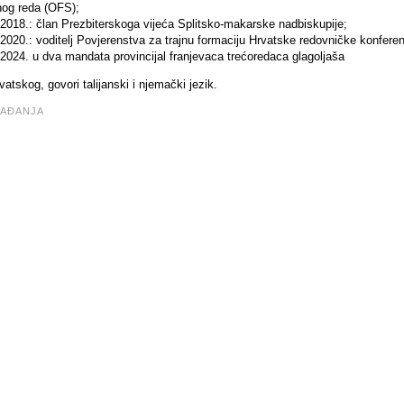
nog reda (OFS);
 2018.: član Prezbiterskoga vijeća Splitsko-makarske nadbiskupije;
2020.: voditelj Povjerenstva za trajnu formaciju Hrvatske redovničke konferenc
 2024. u dva mandata provincijal franjevaca trećoredaca glagoljaša
atskog, govori talijanski i njemački jezik.
AĐANJA