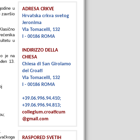
godine u
ADRESA CRKVE
 završio
Hrvatska crkva svetog
Jeronima
Klasično
Via Tomacelli, 132
većenika
I - 00186 ROMA
ultetu u
INDIRIZZO DELLA
io je na
CHIESA
eđen 13.
Chiesa di San Girolamo
dei Croati
Via Tomacelli, 132
I - 00186 ROMA
oj
+39.06.996.94.410;
+39.06.996.94.813;
collegium.croaticum
bu;
@gmail.com
.
evačkoga
RASPORED SVETIH