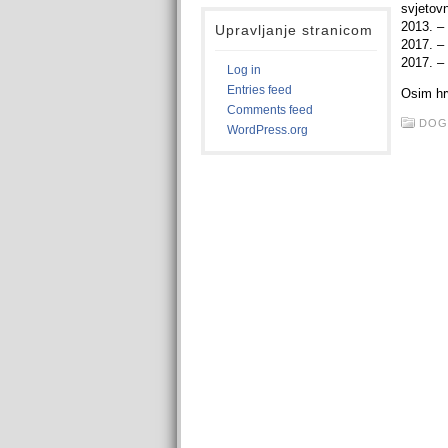
svjetov
2013. –
Upravljanje stranicom
2017. – 
2017. –
Log in
Entries feed
Osim hrv
Comments feed
DOG
WordPress.org