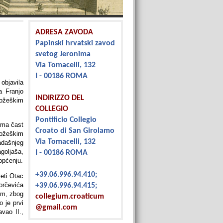
ADRESA ZAVODA
Papinski hrvatski zavod
svetog Jeronima
Via Tomacelli, 132
I - 00186 ROMA
objavila
a Franjo
INDIRIZZO DEL
ožeškim
COLLEGIO
Pontificio Collegio
ima čast
Croato di San Girolamo
požeškim
Via Tomacelli, 132
dašnjeg
oljaša,
I - 00186 ROMA
iopćenju.
+39.06.996.94.410;
veti Otac
orčevića
+39.06.996.94.415;
om, zbog
collegium.croaticum
 je prvi
@gmail.com
vao II.,