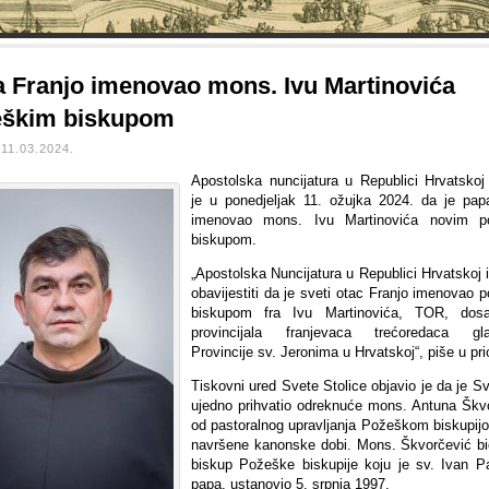
 Franjo imenovao mons. Ivu Martinovića
eškim biskupom
11.03.2024.
Apostolska nuncijatura u Republici Hrvatskoj 
je u ponedjeljak 11. ožujka 2024. da je pap
imenovao mons. Ivu Martinovića novim p
biskupom.
„Apostolska Nuncijatura u Republici Hrvatskoj 
obavijestiti da je sveti otac Franjo imenovao 
biskupom fra Ivu Martinovića, TOR, dosa
provincijala franjevaca trećoredaca glag
Provincije sv. Jeronima u Hrvatskoj“, piše u pr
Tiskovni ured Svete Stolice objavio je da je S
ujedno prihvatio odreknuće mons. Antuna Škv
od pastoralnog upravljanja Požeškom biskupij
navršene kanonske dobi. Mons. Škvorčević bio
biskup Požeške biskupije koju je sv. Ivan Pa
papa, ustanovio 5. srpnja 1997.