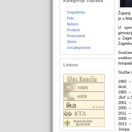
Kategorije članaka
Događanja
Županji
Foto
je u Mat
Italiano
U sjeme
Povijest
gimnazi
Propovijedi
u Zagre
Storia
Zagrebu
Uncategorized
Svečane
svetkov
listopad
Linkovi
Službe i
1992. – 
školi;
1993. – 
„Bol“ u 
2001. – 
2005. –
2011. – 
2005. – 
2013. –
Josipa 