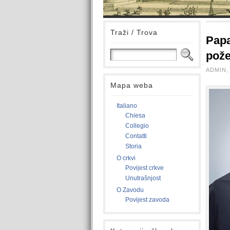
Traži / Trova
Papa
pož
ADMIN, 
Mapa weba
Italiano
Chiesa
Collegio
Contatti
Storia
O crkvi
Povijest crkve
Unutrašnjost
O Zavodu
Povijest zavoda