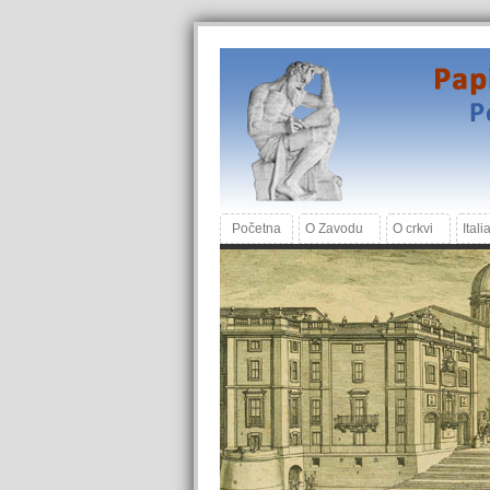
Početna
O Zavodu
O crkvi
Itali