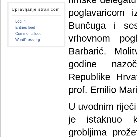
Upravljanje stranicom
poglavaricom 
Log in
Bunčuga i ses
Entries feed
Comments feed
vrhovnom pog
WordPress.org
Barbarić. Moli
godine nazoč
Republike Hrvat
prof. Emilio Mar
U uvodnim riječ
je istaknuo
grobljima prož