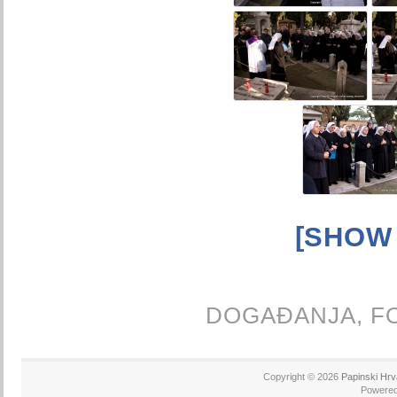
[SHOW
DOGAĐANJA,
F
Copyright © 2026
Papinski Hrv
Powere