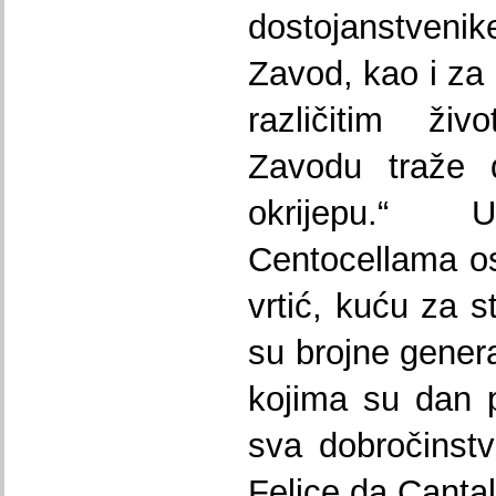
dostojanstven
Zavod, kao i za 
različitim ži
Zavodu traže d
okrijepu.
Centocellama os
vrtić, kuću za s
su brojne genera
kojima su dan p
sva dobročinst
Felice da Cantal