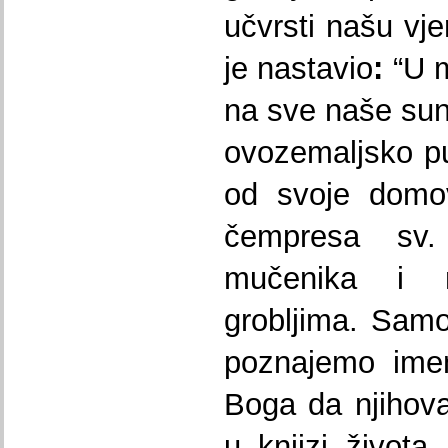
učvrsti našu vj
je nastavio
:
“U 
na sve naše sun
ovozemaljsko pu
od svoje domov
čempresa sv.
mučenika i 
grobljima. Sam
poznajemo ime
Boga da njihov
u knjizi života