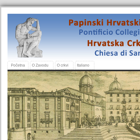
Početna
O Zavodu
O crkvi
Italiano