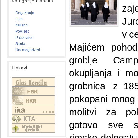
Kategorije članaka
zaj
Događanja
Ju
Foto
Italiano
vic
Povijest
Propovijedi
Storia
Majićem pohodi
Uncategorized
groblje Cam
Linkovi
okupljanja i mo
grobnica iz 18
pokopani mnogi 
molitvi za po
gotovo sve se
rimske delegat