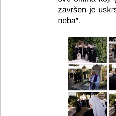
završen je usk
neba”.