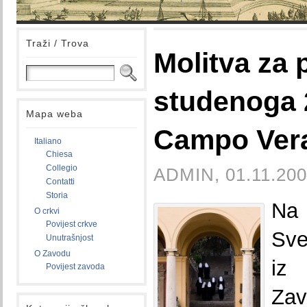
Traži / Trova
Molitva za 
studenoga 
Mapa weba
Campo Ver
Italiano
Chiesa
Collegio
ADMIN, 01.11.200
Contatti
Storia
Na
O crkvi
Povijest crkve
Sve
Unutrašnjost
O Zavodu
iz 
Povijest zavoda
Za