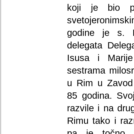
koji je bio 
svetojeronims
godine je s. 
delegata Deleg
Isusa i Marij
sestrama milos
u Rim u Zavod 
85 godina. Svoj
razvile i na dr
Rimu tako i razn
pa je točno 