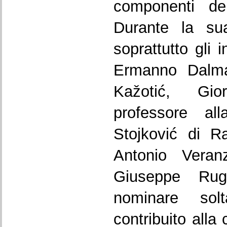
componenti del
Durante la sua
soprattutto gli i
Ermanno Dalmat
Kažotić, Gio
professore al
Stojković di R
Antonio Veranz
Giuseppe Rug
nominare sol
contribuito alla