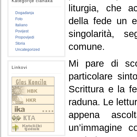
Kategorije članaka
liturgia, che 
Događanja
della fede un 
Foto
Italiano
singolarità, s
Povijest
Propovijedi
Storia
comune.
Uncategorized
Mi pare di sco
Linkovi
particolare sint
Scrittura e la f
raduna. Le lettu
appena ascol
un’immagine c