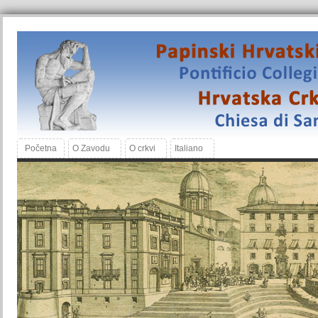
Početna
O Zavodu
O crkvi
Italiano