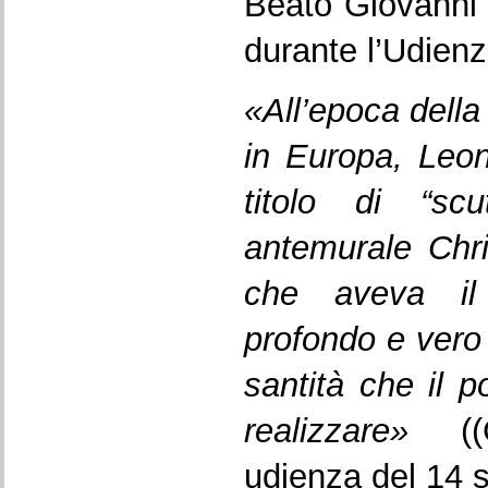
Beato Giovanni P
durante l’Udien
«All’epoca dell
in Europa, Leone
titolo di “sc
antemurale Chris
che aveva il 
profondo e vero 
santità che il 
realizzare»
(
udienza del 14 