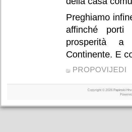
della casa com
Preghiamo infin
affinché port
prosperità a
Continente. E co
PROPOVIJEDI
Copyright © 2026
Papinski Hrv
Powere