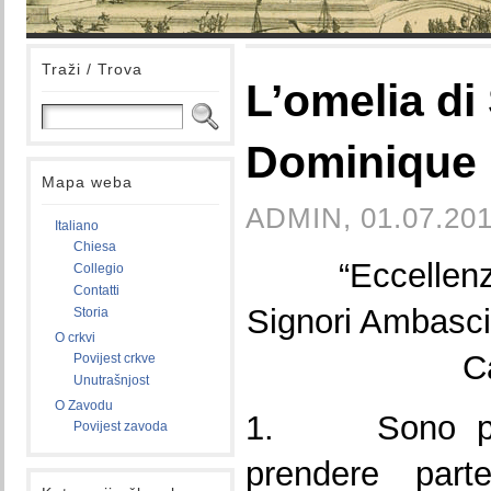
Traži / Trova
L’omelia di
Dominique
Mapa weba
ADMIN, 01.07.201
Italiano
Chiesa
“Eccellenz
Collegio
Contatti
Signori Ambascia
Storia
O crkvi
C
Povijest crkve
Unutrašnjost
O Zavodu
1. Sono parti
Povijest zavoda
prendere par