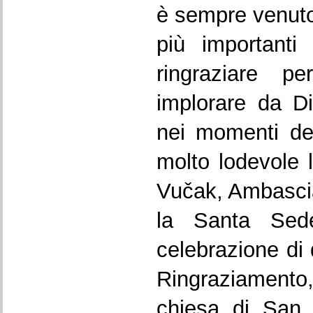
è sempre venuto
più important
ringraziare p
implorare da Di
nei momenti del
molto lodevole l’
Vučak, Ambascia
la Santa Sed
celebrazione di
Ringraziament
chiesa di San 