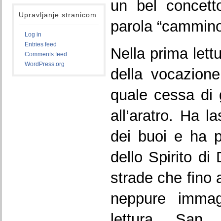
un bel concetto
Upravljanje stranicom
parola “cammino
Log in
Entries feed
Nella prima lett
Comments feed
WordPress.org
della vocazione 
quale cessa di g
all’aratro. Ha l
dei buoi e ha p
dello Spirito di
strade che fino 
neppure immag
lettura, San