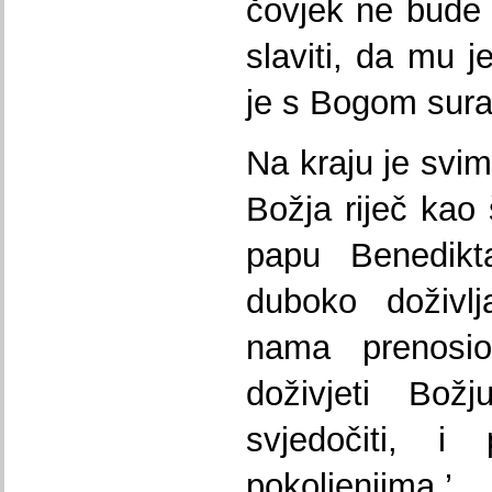
čovjek ne bude
slaviti, da mu 
je s Bogom surađ
Na kraju je svim
Božja riječ kao 
papu Benedik
duboko doživlj
nama prenos
doživjeti Božj
svjedočiti, i 
pokoljenjima.’