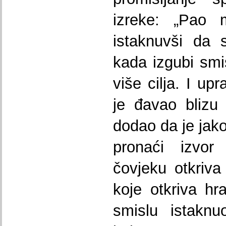
izreke: „Pao 
istaknuvši da 
kada izgubi sm
više cilja. I up
je đavao blizu 
dodao da je jak
pronaći izvor 
čovjeku otkriva
koje otkriva hr
smislu istaknu