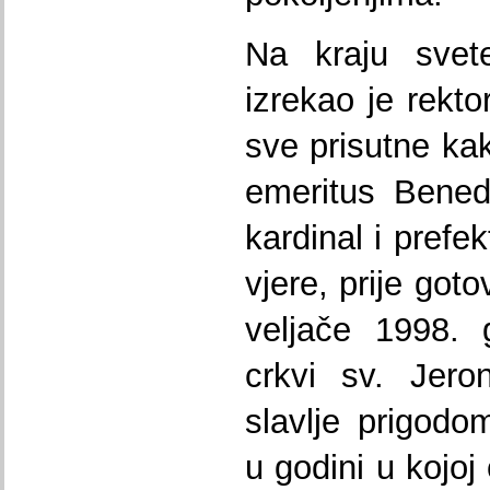
Na kraju svete
izrekao je rekto
sve prisutne ka
emeritus Bened
kardinal i prefe
vjere, prije got
veljače 1998. 
crkvi sv. Jero
slavlje prigodo
u godini u kojoj