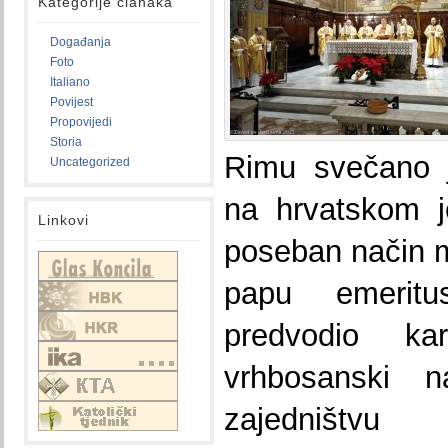
Kategorije članaka
Događanja
Foto
Italiano
Povijest
Propovijedi
Storia
Rimu svečano je
Uncategorized
na hrvatskom j
Linkovi
poseban način m
papu emeritu
predvodio kar
vrhbosanski 
zajedništv