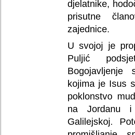
djelatnike, hod
prisutne član
zajednice.
U svojoj je pro
Puljić pods
Bogojavljenje 
kojima je Isus 
poklonstvo mud
na Jordanu 
Galilejskoj. P
promišljanje 