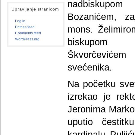
nadbiskupom 
Upravljanje stranicom
Bozanićem, za
Log in
mons. Želimiro
Entries feed
Comments feed
biskupom 
WordPress.org
Škvorčevićem
svećenika.
Na početku svet
izrekao je rek
Jeronima Marko Đ
uputio čestitku
kardinalu Pulji