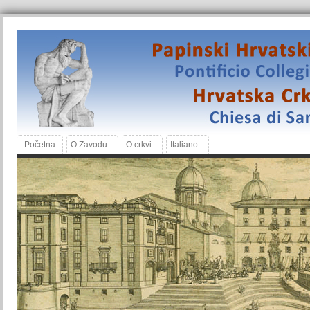
Početna
O Zavodu
O crkvi
Italiano