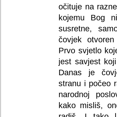
očituje na razn
kojemu Bog n
susretne, samo
čovjek otvoren 
Prvo svjetlo ko
jest savjest koj
Danas je čovj
stranu i počeo 
narodnoj poslo
kako misliš, o
radiš. I tako l