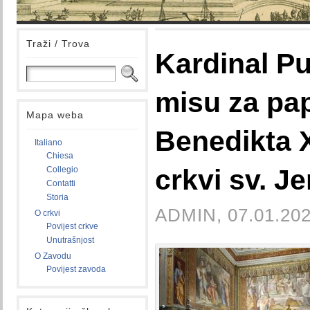
Traži / Trova
Kardinal Pu
misu za pa
Mapa weba
Benedikta X
Italiano
Chiesa
crkvi sv. J
Collegio
Contatti
Storia
ADMIN, 07.01.202
O crkvi
Povijest crkve
Unutrašnjost
O Zavodu
Povijest zavoda