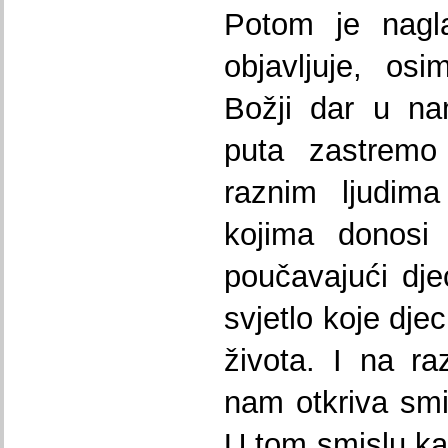
Potom je nag
objavljuje, os
Božji dar u na
puta zastremo
raznim ljudim
kojima donosi s
poučavajući dje
svjetlo koje dje
života. I na r
nam otkriva smi
U tom smislu kar