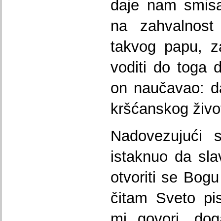
daje nam smisa
na zahvalnos
takvog papu, z
voditi do toga 
on naučavao: da
kršćanskog živo
Nadovezujući s
istaknuo da slav
otvoriti se Bogu
čitam Sveto pi
mi govori, dog