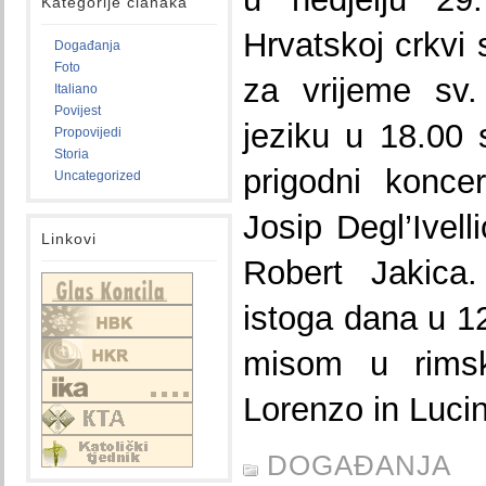
Kategorije članaka
Hrvatskoj crkvi 
Događanja
Foto
za vrijeme sv
Italiano
Povijest
jeziku u 18.00 
Propovijedi
Storia
prigodni konce
Uncategorized
Josip Degl’Ivell
Linkovi
Robert Jakica.
istoga dana u 12
misom u rimsk
Lorenzo in Luci
DOGAĐANJA