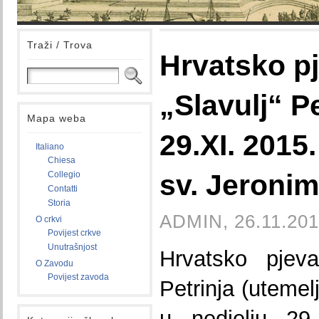
Traži / Trova
Hrvatsko p
„Slavulj“ Pe
Mapa weba
29.XI. 2015.
Italiano
Chiesa
sv. Jeroni
Collegio
Contatti
Storia
ADMIN, 26.11.201
O crkvi
Povijest crkve
Unutrašnjost
Hrvatsko pjeva
O Zavodu
Povijest zavoda
Petrinja (utemel
u nedjelju 29