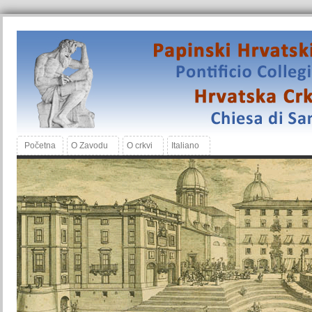
Početna
O Zavodu
O crkvi
Italiano