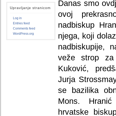
Danas smo ovdj
Upravljanje stranicom
ovoj prekrasno
Log in
nadbiskup Hran
Entries feed
Comments feed
njega, koji dola
WordPress.org
nadbiskupije, 
veže strop za 
Kuković, predš
Jurja Strossma
se bazilika ob
Mons. Hranić
hrvatske bisku