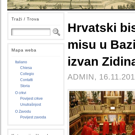
Traži / Trova
Hrvatski bis
misu u Bazi
Mapa weba
izvan Zidin
Italiano
Chiesa
Collegio
ADMIN, 16.11.201
Contatti
Storia
O crkvi
Povijest crkve
Unutrašnjost
O Zavodu
Povijest zavoda