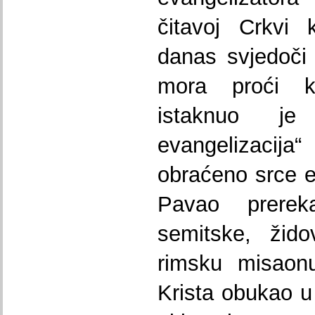
čitavoj Crkvi 
danas svjedoči 
mora proći k
istaknuo je
evangelizacija“ 
obraćeno srce ev
Pavao prere
semitske, žid
rimsku misaonu
Krista obukao u 