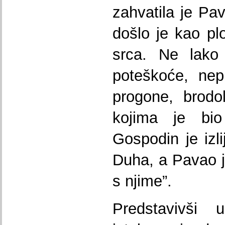
zahvatila je Pa
došlo je kao p
srca. Ne lako 
poteškoće, nep
progone, brodo
kojima je bio
Gospodin je izl
Duha, a Pavao j
s njime”.
Predstavivši 