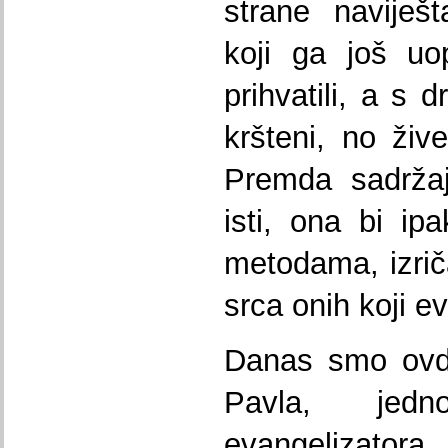
strane naviješ
koji ga još uo
prihvatili, a s 
kršteni, no živ
Premda sadržaj
isti, ona bi ip
metodama, izriča
srca onih koji ev
Danas smo ovdj
Pavla, jed
evangelizator