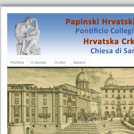
Početna
O Zavodu
O crkvi
Italiano