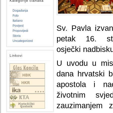
Kategorije članaka
Događanja
Foto
Italiano
Sv. Pavla izvan
Povijest
Propovijedi
Storia
petak 16. st
Uncategorized
osječki nadbisk
Linkovi
U uvodu u mis
dana hrvatski b
apostola i na
životnim svje
zauzimanjem z