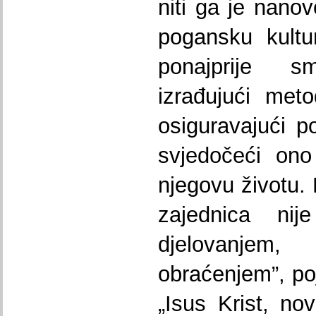
niti ga je nano
pogansku kultu
ponajprije s
izrađujući meto
osiguravajući p
svjedočeći ono
njegovu životu.
zajednica nij
djelovanje
obraćenjem”, po
„Isus Krist, no