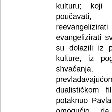
kulturu; koji 
poučavati
reevangelizira
evangelizirati s
su dolazili iz
kulture, iz po
shvaćanja, 
prevladavaju
dualističkom f
potaknuo Pavla
omogućio da