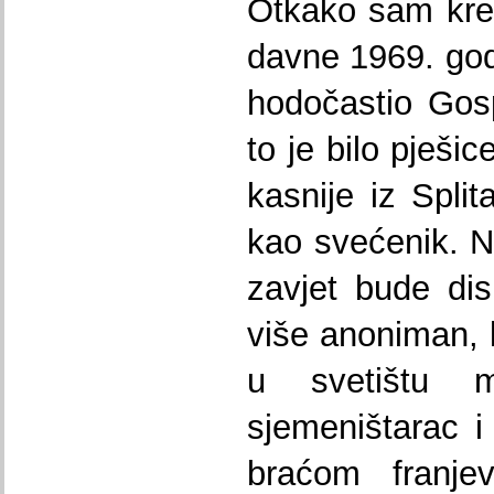
Otkako sam kre
davne 1969. go
hodočastio Gosp
to je bilo pješice
kasnije iz Spli
kao svećenik. N
zavjet bude di
više anoniman, 
u svetištu m
sjemeništarac i
braćom franje