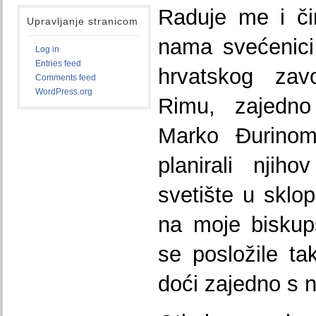
Raduje me i či
Upravljanje stranicom
nama svećenici
Log in
Entries feed
hrvatskog za
Comments feed
WordPress.org
Rimu, zajedno
Marko Đurino
planirali njih
svetište u skl
na moje biskup
se posložile t
doći zajedno s n