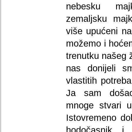
nebesku maj
zemaljsku maj
više upućeni n
možemo i hoćem
trenutku našeg ž
nas donijeli 
vlastitih potreb
Ja sam došao
mnoge stvari u
Istovremeno do
hodočasnik i