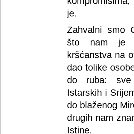
kompromisima, 
je.
Zahvalni smo G
što nam je 
kršćanstva na o
dao tolike osob
do ruba: sve
Istarskih i Srij
do blaženog Miro
drugih nam znan
Istine.