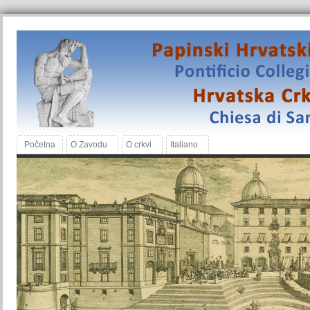
Početna
O Zavodu
O crkvi
Italiano