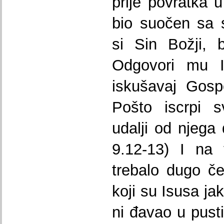
prije povratka u
bio suočen sa 
si Sin Božji, 
Odgovori mu I
iskušavaj Gosp
Pošto iscrpi 
udalji od njega 
9.12-13) I na t
trebalo dugo če
koji su Isusa ja
ni đavao u pusti