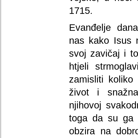
1715.
Evanđelje dana
nas kako Isus 
svoj zavičaj i 
htjeli strmogla
zamisliti koliko
život i snažna
njihovoj svakod
toga da su ga h
obzira na dobr