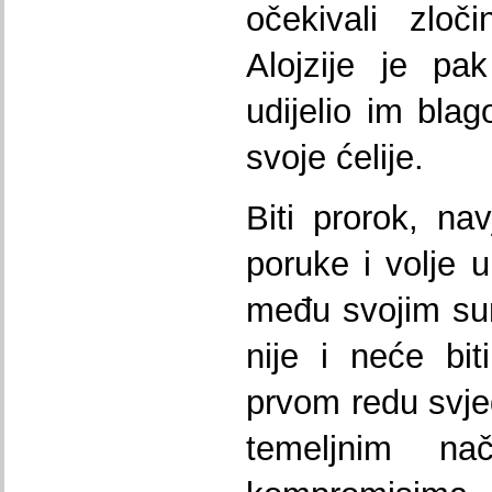
očekivali zloč
Alojzije je pa
udijelio im blag
svoje ćelije.
Biti prorok, nav
poruke i volje 
među svojim sun
nije i neće bit
prvom redu svje
temeljnim na