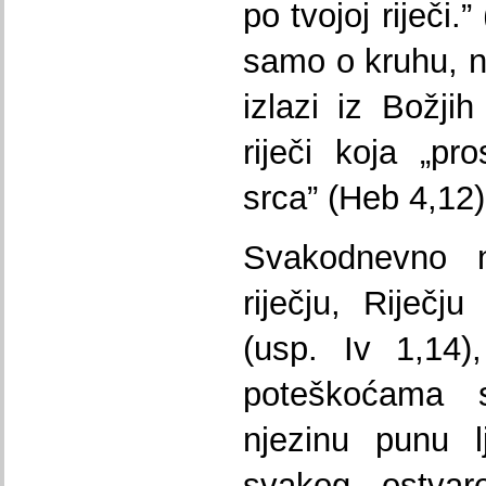
po tvojoj riječi.
samo o kruhu, ne
izlazi iz Božji
riječi koja „pr
srca” (Heb 4,12)
Svakodnevno 
riječju, Riječju
(usp. Iv 1,14)
poteškoćama s
njezinu punu l
svakog ostvar