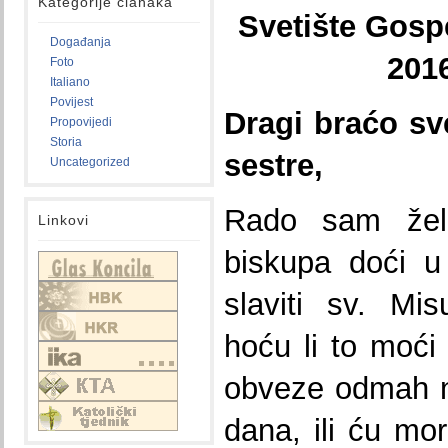
Kategorije članaka
Svetište Gospe
Događanja
2016
Foto
Italiano
Povijest
Dragi braćo sv
Propovijedi
Storia
sestre,
Uncategorized
Rado sam žel
Linkovi
biskupa doći u
slaviti sv. Mi
hoću li to moći 
obveze odmah n
dana, ili ću mor