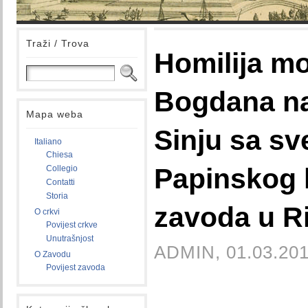
Traži / Trova
Homilija m
Bogdana na
Mapa weba
Sinju sa s
Italiano
Chiesa
Papinskog 
Collegio
Contatti
Storia
zavoda u R
O crkvi
Povijest crkve
Unutrašnjost
ADMIN, 01.03.201
O Zavodu
Povijest zavoda