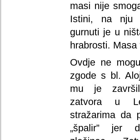
masi nije smogao
Istini, na nju
gurnuti je u niš
hrabrosti. Masa 
Ovdje ne mogu,
zgode s bl. Al
mu je završil
zatvora u Le
stražarima da 
„špalir” jer 