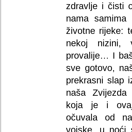
zdravlje i čisti
nama samima č
životne rijeke: 
nekoj nizini,
provalije… I ba
sve gotovo, naš
prekrasni slap i
naša Zvijezda 
koja je i ova
očuvala od na
vojske, u noći