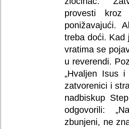
zločinac. Zat
provesti kroz 
ponižavajući. A
treba doći. Kad 
vratima se pojav
u reverendi. Po
„Hvaljen Isus i
zatvorenici i str
nadbiskup Step
odgovorili: „N
zbunjeni, ne zna