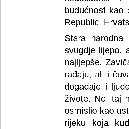
budućnost kao bi
Republici Hrvats
Stara narodna 
svugdje lijepo, 
najljepše. Zavič
rađaju, ali i ču
događaje i ljude
živote. No, taj 
osmislio kao us
rijeku koja ku